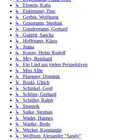
↳ Ebstein, Katja
↳ Eisbrenner, Tino
↳ Gerbig, Wolfgang
↳ Graumann, Stephan
↳ Gundermann, Gerhard
↳ Gutzeit, Sascha
↳ Hoffmann, Klaus
↳ Joana
↳ Kunze, Heinz Rudolf
↳ Mey, Reinhard
↳ Ein Lied aus vielen Perspektiven
↳ Miss Allie
↳ Plangger, Dominik
↳ Roski, Ulrich
↳ Schinkel, Gerd
↳ Schöne, Gerhard
↳ Schüller, Ralph
↳ Stoppok
↳ Sulke, Stephan
↳ Wader, Hannes
↳ Wartke, Bodo
↳ Wecker, Konstantin
↳ Wolfrum, Alexander "Sandy"