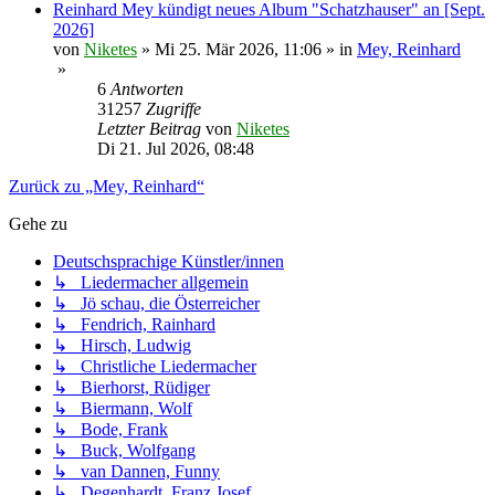
Reinhard Mey kündigt neues Album "Schatzhauser" an [Sept.
2026]
von
Niketes
»
Mi 25. Mär 2026, 11:06
» in
Mey, Reinhard
»
6
Antworten
31257
Zugriffe
Letzter Beitrag
von
Niketes
Di 21. Jul 2026, 08:48
Zurück zu „Mey, Reinhard“
Gehe zu
Deutschsprachige Künstler/innen
↳ Liedermacher allgemein
↳ Jö schau, die Österreicher
↳ Fendrich, Rainhard
↳ Hirsch, Ludwig
↳ Christliche Liedermacher
↳ Bierhorst, Rüdiger
↳ Biermann, Wolf
↳ Bode, Frank
↳ Buck, Wolfgang
↳ van Dannen, Funny
↳ Degenhardt, Franz Josef