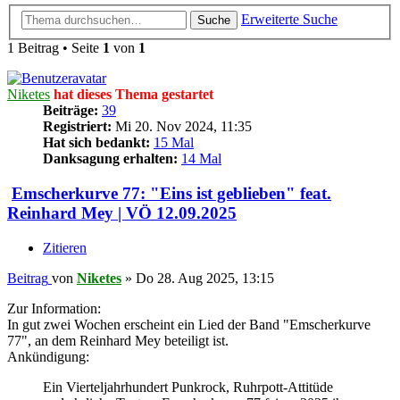
Erweiterte Suche
Suche
1 Beitrag • Seite
1
von
1
Niketes
hat dieses Thema gestartet
Beiträge:
39
Registriert:
Mi 20. Nov 2024, 11:35
Hat sich bedankt:
15 Mal
Danksagung erhalten:
14 Mal
Emscherkurve 77: "Eins ist geblieben" feat.
Reinhard Mey | VÖ 12.09.2025
Zitieren
Beitrag
von
Niketes
»
Do 28. Aug 2025, 13:15
Zur Information:
In gut zwei Wochen erscheint ein Lied der Band "Emscherkurve
77", an dem Reinhard Mey beteiligt ist.
Ankündigung:
Ein Vierteljahrhundert Punkrock, Ruhrpott-Attitüde