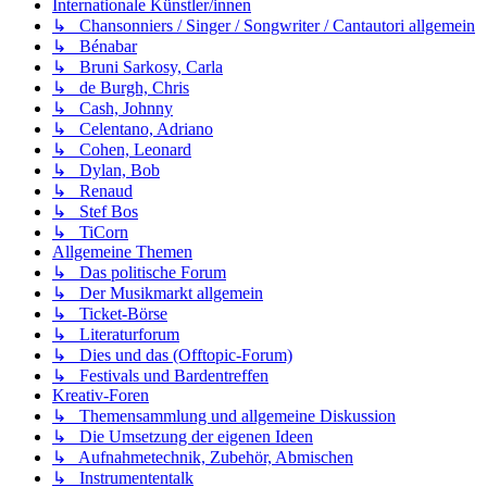
Internationale Künstler/innen
↳ Chansonniers / Singer / Songwriter / Cantautori allgemein
↳ Bénabar
↳ Bruni Sarkosy, Carla
↳ de Burgh, Chris
↳ Cash, Johnny
↳ Celentano, Adriano
↳ Cohen, Leonard
↳ Dylan, Bob
↳ Renaud
↳ Stef Bos
↳ TiCorn
Allgemeine Themen
↳ Das politische Forum
↳ Der Musikmarkt allgemein
↳ Ticket-Börse
↳ Literaturforum
↳ Dies und das (Offtopic-Forum)
↳ Festivals und Bardentreffen
Kreativ-Foren
↳ Themensammlung und allgemeine Diskussion
↳ Die Umsetzung der eigenen Ideen
↳ Aufnahmetechnik, Zubehör, Abmischen
↳ Instrumententalk