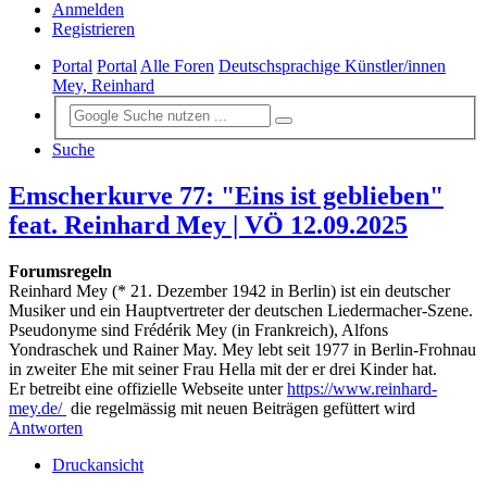
Anmelden
Registrieren
Portal
Portal
Alle Foren
Deutschsprachige Künstler/innen
Mey, Reinhard
Suche
Emscherkurve 77: "Eins ist geblieben"
feat. Reinhard Mey | VÖ 12.09.2025
Forumsregeln
Reinhard Mey (* 21. Dezember 1942 in Berlin) ist ein deutscher
Musiker und ein Hauptvertreter der deutschen Liedermacher-Szene.
Pseudonyme sind Frédérik Mey (in Frankreich), Alfons
Yondraschek und Rainer May. Mey lebt seit 1977 in Berlin-Frohnau
in zweiter Ehe mit seiner Frau Hella mit der er drei Kinder hat.
Er betreibt eine offizielle Webseite unter
https://www.reinhard-
mey.de/
die regelmässig mit neuen Beiträgen gefüttert wird
Antworten
Druckansicht