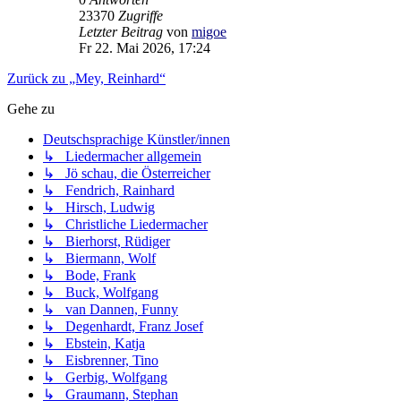
23370
Zugriffe
Letzter Beitrag
von
migoe
Fr 22. Mai 2026, 17:24
Zurück zu „Mey, Reinhard“
Gehe zu
Deutschsprachige Künstler/innen
↳ Liedermacher allgemein
↳ Jö schau, die Österreicher
↳ Fendrich, Rainhard
↳ Hirsch, Ludwig
↳ Christliche Liedermacher
↳ Bierhorst, Rüdiger
↳ Biermann, Wolf
↳ Bode, Frank
↳ Buck, Wolfgang
↳ van Dannen, Funny
↳ Degenhardt, Franz Josef
↳ Ebstein, Katja
↳ Eisbrenner, Tino
↳ Gerbig, Wolfgang
↳ Graumann, Stephan