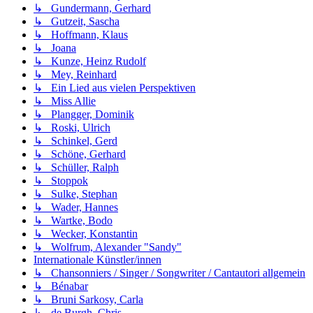
↳ Gundermann, Gerhard
↳ Gutzeit, Sascha
↳ Hoffmann, Klaus
↳ Joana
↳ Kunze, Heinz Rudolf
↳ Mey, Reinhard
↳ Ein Lied aus vielen Perspektiven
↳ Miss Allie
↳ Plangger, Dominik
↳ Roski, Ulrich
↳ Schinkel, Gerd
↳ Schöne, Gerhard
↳ Schüller, Ralph
↳ Stoppok
↳ Sulke, Stephan
↳ Wader, Hannes
↳ Wartke, Bodo
↳ Wecker, Konstantin
↳ Wolfrum, Alexander "Sandy"
Internationale Künstler/innen
↳ Chansonniers / Singer / Songwriter / Cantautori allgemein
↳ Bénabar
↳ Bruni Sarkosy, Carla
↳ de Burgh, Chris