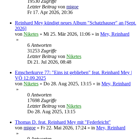
19530
Zugriffe
Letzter Beitrag
von
migoe
Fr 17. Apr 2026, 20:36
Reinhard Mey kündigt neues Album "Schatzhauser" an [Sept.
2026]
von
Niketes
»
Mi 25. Mär 2026, 11:06
» in
Mey, Reinhard
»
6
Antworten
31253
Zugriffe
Letzter Beitrag
von
Niketes
Di 21. Jul 2026, 08:48
Emscherkurve 77: "Eins ist geblieben" feat. Reinhard Mey |
VÖ 12.09.2025
von
Niketes
»
Do 28. Aug 2025, 13:15
» in
Mey, Reinhard
»
0
Antworten
17698
Zugriffe
Letzter Beitrag
von
Niketes
Do 28. Aug 2025, 13:15
Thomas D. feat. Reinhard Mey mit "Federleicht"
von
migoe
»
Fr 22. Mai 2026, 17:24
» in
Mey, Reinhard
»
0
Antworten