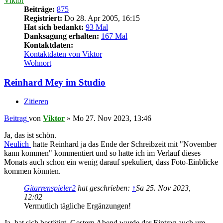
Viktor
Beiträge:
875
Registriert:
Do 28. Apr 2005, 16:15
Hat sich bedankt:
93 Mal
Danksagung erhalten:
167 Mal
Kontaktdaten:
Kontaktdaten von Viktor
Wohnort
Reinhard Mey im Studio
Zitieren
Beitrag
von
Viktor
»
Mo 27. Nov 2023, 13:46
Ja, das ist schön.
Neulich
hatte Reinhard ja das Ende der Schreibzeit mit "November
kann kommen" kommentiert und so hatte ich im Verlauf dieses
Monats auch schon ein wenig darauf spekuliert, dass Foto-Einblicke
kommen könnten.
Gitarrenspieler2
hat geschrieben:
↑
Sa 25. Nov 2023,
12:02
Vermutlich tägliche Ergänzungen!
Ja, hat sich bestätigt. Gestern Abend wurde der Eintrag auch um