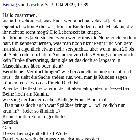
Beitrag
von
Gesch
»
Sa 3. Okt 2009, 17:39
Hallo zusammen,
wenn Ihr schon lest, was Euch wenig behagt - das ist ja dann
eigentlich schon Arbeit... -, hört Ihr Euch denn auch Musik an, die
ihr nicht so recht mögt? Die Lebenszeit ist knapp...
Ich könnte es ja verstehen, wenn wenigstens die Neugier einen dran
hält, um kennenzulernen, was man noch nicht kennt und von dem
man sich eigentlich etwas mehr verspricht... aber wenn nach 20 bis
50 Seiten oder nach dem Anspielen von 6 bis 8 Songs immer noch
kein Funke überspringt, dann gleitet das doch so langsam in
Masochismus über, oder nicht?
Berufliche "Verpflichtungen" wie bei Annette nehme ich natürlich
raus - da sieht die Sache anders aus, weil man ja Kunden sagen
können muss, was das für ein Buch ist.
Aber bei Bettlektüre oder in der Straßenbahn, oder im Sessel bei
Beine hoch am Kamin...
wie sang der Liedermacher-Kollege Frank Baier mal:
"Datt muss doch auch watt Späßkes bringn... - willze dich nur
gräm'm?" (oder so ähnlich...)
Kennt Ihr den Frank eigentlich?
herzlich
Gerd
Dieser Beitrag enthält 178 Wörter
Damit was geschieht, muss zunächst was passiern.