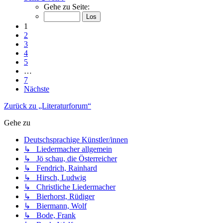
Gehe zu Seite:
1
2
3
4
5
…
7
Nächste
Zurück zu „Literaturforum“
Gehe zu
Deutschsprachige Künstler/innen
↳ Liedermacher allgemein
↳ Jö schau, die Österreicher
↳ Fendrich, Rainhard
↳ Hirsch, Ludwig
↳ Christliche Liedermacher
↳ Bierhorst, Rüdiger
↳ Biermann, Wolf
↳ Bode, Frank