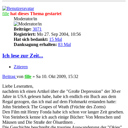
fille
hat dieses Thema gestartet
Moderator/in
Beiträge:
3071
Registriert:
Mo 27. Sep 2004, 10:56
Hat sich bedankt:
15 Mal
Danksagung erhalten:
83 Mal
Ich lese zur Zeit...
Zitieren
Beitrag
von
fille
»
Sa 10. Okt 2009, 15:32
Liebe Leseratten,
nachdem ich einen Artikel über die "Große Depression" der 30-er
Jahre in USA gelesen habe, habe ich endlich ein Buch aus dem
Regal gezogen, das ich mal auf dem Flohmarkt erstanden hatte:
John Steinbeck The Grapes of Wrath (Früchte des Zorns)
Den Film mit Henry Fonda habe ich schon vor langer Zeit gesehen.
Von Steinbeck kenne ich auch einige Bücher: Von Menschen und
Mäusen und Die Straße der Ölsardinen .
Die Geschichte beschreibt die traurige Auswanderung der "Okies"