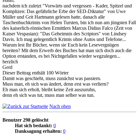
Hallo,
nachdem ich zuletzt "Vorwärts und vergessen - Kader, Spitzel und
Komplizen: Das gefährliche Erbe der SED-Diktatur" von Uwe
Müller und Grit Hartmann gelesen hatte, danach alle
Taschenbuchkrimis von Helen Tursten, bin ich nun am jüngsten Fall
des kaiserlich-römischen Ermittlers Marcus Didius Falco (Zeit von
Kaiser Vespasian): "Das Geheimnis des Scriptors" von Lindsey
Davis. Ich mag gelegentlich Krimis ohne Autos und Telefone...
Warum lest Ihr Bücher, wenn sie Euch kein Lesevergnügen
bereiten? Mit dem Erwerb des Buches hat man sich doch auch die
Option erstanden, es bei Nichtgefallen wieder wegzulegen...
herzlich
Gerd
Dieser Beitrag enthält 100 Wörter
Damit was geschieht, muss zunächst was passiern.
Muss man, eh sich was ändert, denn erst was verliern?
Eh man sich erholt, bleibt keine Zeit auszuruhn,
denn eh sich was tut, muss man selber was tun.
Nach oben
Benutzer 298 gelöscht
Hat sich bedankt:
0
Danksagung erhalten:
0