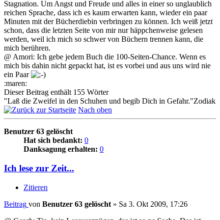
Stagnation. Um Angst und Freude und alles in einer so unglaublich
reichen Sprache, dass ich es kaum erwarten kann, wieder ein paar
Minuten mit der Bücherdiebin verbringen zu können. Ich weiß jetzt
schon, dass die letzten Seite von mir nur häppchenweise gelesen
werden, weil ich mich so schwer von Büchern trennen kann, die
mich berühren.
@ Amori: Ich gebe jedem Buch die 100-Seiten-Chance. Wenn es
mich bis dahin nicht gepackt hat, ist es vorbei und aus uns wird nie
ein Paar
:maren:
Dieser Beitrag enthält 155 Wörter
"Laß die Zweifel in den Schuhen und begib Dich in Gefahr."Zodiak
Nach oben
Benutzer 63 gelöscht
Hat sich bedankt:
0
Danksagung erhalten:
0
Ich lese zur Zeit...
Zitieren
Beitrag
von
Benutzer 63 gelöscht
»
Sa 3. Okt 2009, 17:26