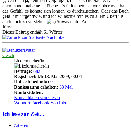
@ Gesch: Tja, kein Lesevergnügen, das ist so ne Sache. Das ist
eben manchmal eine Haßliebe. Es fällt einem schwer, aber man hat
das Gefühl, es könnte sich lohnen, es durchzustehen. Oder das Buch
gefällt mir irgendwie, und ich wünschte mir, es zu allem Überfluß
auch noch zu verstehen
Sowas in der Art.
Jürgen
Dieser Beitrag enthält 61 Wörter
Nach oben
Gesch
Liedermacher/in
Beiträge:
682
Registriert:
Mi 13. Mai 2009, 00:04
Hat sich bedankt:
0
Danksagung erhalten:
33 Mal
Kontaktdaten:
Kontaktdaten von Gesch
Wohnort
Facebook
YouTube
Ich lese zur Zeit...
Zitieren