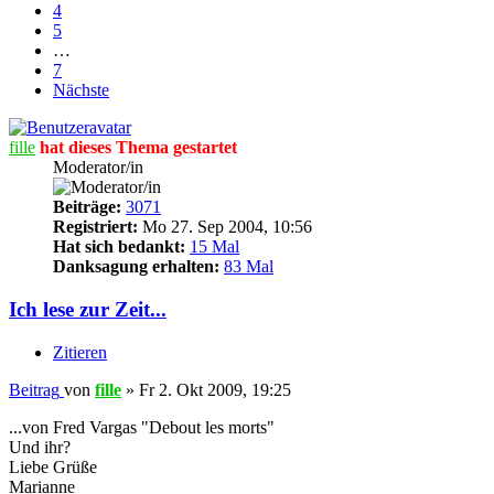
4
5
…
7
Nächste
fille
hat dieses Thema gestartet
Moderator/in
Beiträge:
3071
Registriert:
Mo 27. Sep 2004, 10:56
Hat sich bedankt:
15 Mal
Danksagung erhalten:
83 Mal
Ich lese zur Zeit...
Zitieren
Beitrag
von
fille
»
Fr 2. Okt 2009, 19:25
...von Fred Vargas "Debout les morts"
Und ihr?
Liebe Grüße
Marianne