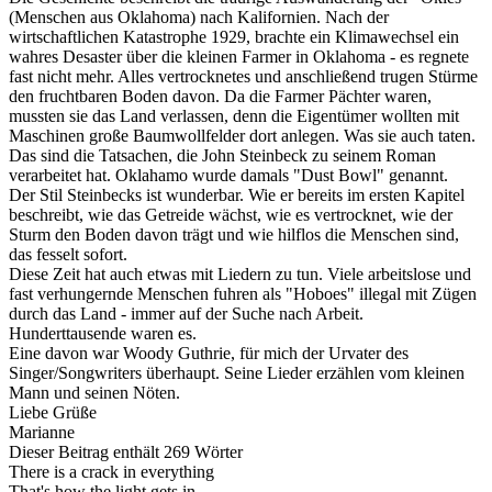
(Menschen aus Oklahoma) nach Kalifornien. Nach der
wirtschaftlichen Katastrophe 1929, brachte ein Klimawechsel ein
wahres Desaster über die kleinen Farmer in Oklahoma - es regnete
fast nicht mehr. Alles vertrocknetes und anschließend trugen Stürme
den fruchtbaren Boden davon. Da die Farmer Pächter waren,
mussten sie das Land verlassen, denn die Eigentümer wollten mit
Maschinen große Baumwollfelder dort anlegen. Was sie auch taten.
Das sind die Tatsachen, die John Steinbeck zu seinem Roman
verarbeitet hat. Oklahamo wurde damals "Dust Bowl" genannt.
Der Stil Steinbecks ist wunderbar. Wie er bereits im ersten Kapitel
beschreibt, wie das Getreide wächst, wie es vertrocknet, wie der
Sturm den Boden davon trägt und wie hilflos die Menschen sind,
das fesselt sofort.
Diese Zeit hat auch etwas mit Liedern zu tun. Viele arbeitslose und
fast verhungernde Menschen fuhren als "Hoboes" illegal mit Zügen
durch das Land - immer auf der Suche nach Arbeit.
Hunderttausende waren es.
Eine davon war Woody Guthrie, für mich der Urvater des
Singer/Songwriters überhaupt. Seine Lieder erzählen vom kleinen
Mann und seinen Nöten.
Liebe Grüße
Marianne
Dieser Beitrag enthält 269 Wörter
There is a crack in everything
That's how the light gets in