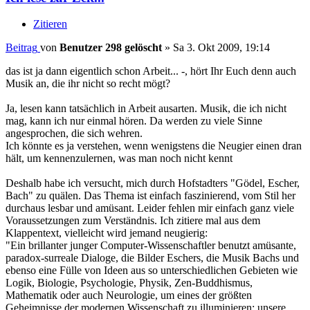
Zitieren
Beitrag
von
Benutzer 298 gelöscht
»
Sa 3. Okt 2009, 19:14
das ist ja dann eigentlich schon Arbeit... -, hört Ihr Euch denn auch
Musik an, die ihr nicht so recht mögt?
Ja, lesen kann tatsächlich in Arbeit ausarten. Musik, die ich nicht
mag, kann ich nur einmal hören. Da werden zu viele Sinne
angesprochen, die sich wehren.
Ich könnte es ja verstehen, wenn wenigstens die Neugier einen dran
hält, um kennenzulernen, was man noch nicht kennt
Deshalb habe ich versucht, mich durch Hofstadters "Gödel, Escher,
Bach" zu quälen. Das Thema ist einfach faszinierend, vom Stil her
durchaus lesbar und amüsant. Leider fehlen mir einfach ganz viele
Voraussetzungen zum Verständnis. Ich zitiere mal aus dem
Klappentext, vielleicht wird jemand neugierig:
"Ein brillanter junger Computer-Wissenschaftler benutzt amüsante,
paradox-surreale Dialoge, die Bilder Eschers, die Musik Bachs und
ebenso eine Fülle von Ideen aus so unterschiedlichen Gebieten wie
Logik, Biologie, Psychologie, Physik, Zen-Buddhismus,
Mathematik oder auch Neurologie, um eines der größten
Geheimnisse der modernen Wissenschaft zu illuminieren: unsere