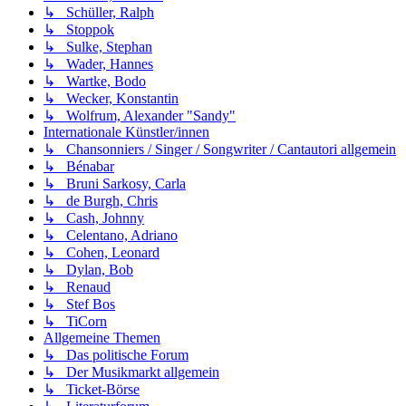
↳ Schüller, Ralph
↳ Stoppok
↳ Sulke, Stephan
↳ Wader, Hannes
↳ Wartke, Bodo
↳ Wecker, Konstantin
↳ Wolfrum, Alexander "Sandy"
Internationale Künstler/innen
↳ Chansonniers / Singer / Songwriter / Cantautori allgemein
↳ Bénabar
↳ Bruni Sarkosy, Carla
↳ de Burgh, Chris
↳ Cash, Johnny
↳ Celentano, Adriano
↳ Cohen, Leonard
↳ Dylan, Bob
↳ Renaud
↳ Stef Bos
↳ TiCorn
Allgemeine Themen
↳ Das politische Forum
↳ Der Musikmarkt allgemein
↳ Ticket-Börse