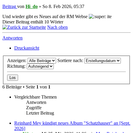
Beitrag
von
Hi_do
»
So 8. Feb 2026, 05:37
Und wieder gibt es Neues auf der RM Webse
ite
Dieser Beitrag enthält 10 Wörter
Nach oben
Antworten
Druckansicht
Anzeigen:
Sortiere nach:
Richtung:
6 Beiträge • Seite
1
von
1
Vergleichbare Themen
Antworten
Zugriffe
Letzter Beitrag
Reinhard Mey kündigt neues Album "Schatzhauser" an [Sept.
2026]