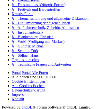
↳ Literaturforum
↳ Dies und das (Offtopic-Forum)
↳ Festivals und Bardentreffen
Kreativ-Foren
↳ Themensammlung und allgemeine Diskussion
↳ Die Umsetzung der eigenen Ideen
↳ Aufnahmetechnik, Zubehör, Abmischen
↳ Instrumententalk
↳ Blankenburg, Christian
↳ WuM (Wolfgang und Markus)
↳ Günther, Michael
↳ Schulte, Dirk
↳ Söllner, Hans
Organisatorisches
↳ Technische Fragen und Antworten
Portal
Portal
Alle Foren
Alle Zeiten sind
UTC+02:00
Cookie-Einstellungen
Alle Cookies löschen
Datenschutzerklärung
Impressum
Kontakt
Powered by
phpBB
® Forum Software © phpBB Limited