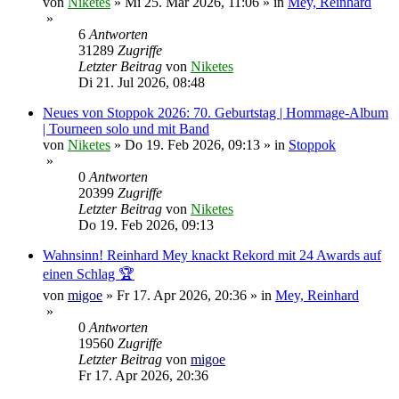
von
Niketes
»
Mi 25. Mär 2026, 11:06
» in
Mey, Reinhard
»
6
Antworten
31289
Zugriffe
Letzter Beitrag
von
Niketes
Di 21. Jul 2026, 08:48
Neues von Stoppok 2026: 70. Geburtstag | Hommage-Album
| Tourneen solo und mit Band
von
Niketes
»
Do 19. Feb 2026, 09:13
» in
Stoppok
»
0
Antworten
20399
Zugriffe
Letzter Beitrag
von
Niketes
Do 19. Feb 2026, 09:13
Wahnsinn! Reinhard Mey knackt Rekord mit 24 Awards auf
einen Schlag 🏆
von
migoe
»
Fr 17. Apr 2026, 20:36
» in
Mey, Reinhard
»
0
Antworten
19560
Zugriffe
Letzter Beitrag
von
migoe
Fr 17. Apr 2026, 20:36