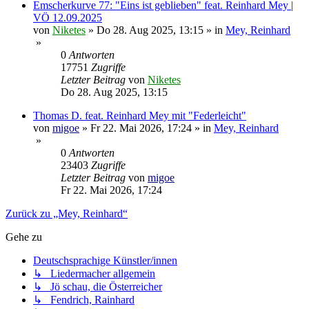
Emscherkurve 77: "Eins ist geblieben" feat. Reinhard Mey |
VÖ 12.09.2025
von
Niketes
»
Do 28. Aug 2025, 13:15
» in
Mey, Reinhard
»
0
Antworten
17751
Zugriffe
Letzter Beitrag
von
Niketes
Do 28. Aug 2025, 13:15
Thomas D. feat. Reinhard Mey mit "Federleicht"
von
migoe
»
Fr 22. Mai 2026, 17:24
» in
Mey, Reinhard
»
0
Antworten
23403
Zugriffe
Letzter Beitrag
von
migoe
Fr 22. Mai 2026, 17:24
Zurück zu „Mey, Reinhard“
Gehe zu
Deutschsprachige Künstler/innen
↳ Liedermacher allgemein
↳ Jö schau, die Österreicher
↳ Fendrich, Rainhard