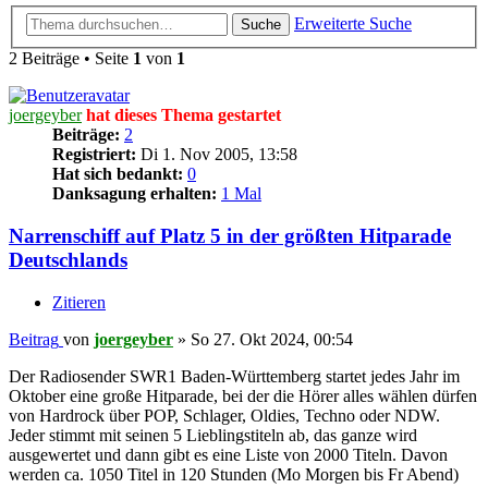
Erweiterte Suche
Suche
2 Beiträge • Seite
1
von
1
joergeyber
hat dieses Thema gestartet
Beiträge:
2
Registriert:
Di 1. Nov 2005, 13:58
Hat sich bedankt:
0
Danksagung erhalten:
1 Mal
Narrenschiff auf Platz 5 in der größten Hitparade
Deutschlands
Zitieren
Beitrag
von
joergeyber
»
So 27. Okt 2024, 00:54
Der Radiosender SWR1 Baden-Württemberg startet jedes Jahr im
Oktober eine große Hitparade, bei der die Hörer alles wählen dürfen
von Hardrock über POP, Schlager, Oldies, Techno oder NDW.
Jeder stimmt mit seinen 5 Lieblingstiteln ab, das ganze wird
ausgewertet und dann gibt es eine Liste von 2000 Titeln. Davon
werden ca. 1050 Titel in 120 Stunden (Mo Morgen bis Fr Abend)