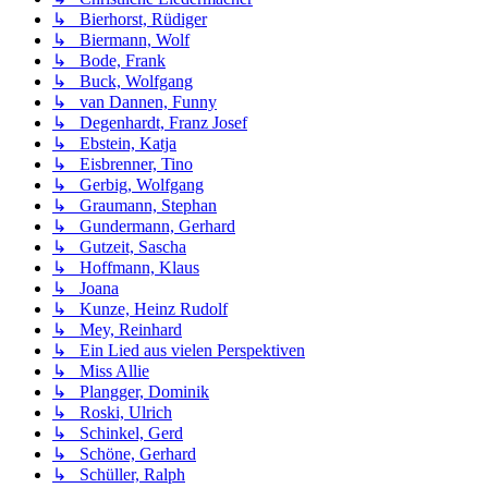
↳ Bierhorst, Rüdiger
↳ Biermann, Wolf
↳ Bode, Frank
↳ Buck, Wolfgang
↳ van Dannen, Funny
↳ Degenhardt, Franz Josef
↳ Ebstein, Katja
↳ Eisbrenner, Tino
↳ Gerbig, Wolfgang
↳ Graumann, Stephan
↳ Gundermann, Gerhard
↳ Gutzeit, Sascha
↳ Hoffmann, Klaus
↳ Joana
↳ Kunze, Heinz Rudolf
↳ Mey, Reinhard
↳ Ein Lied aus vielen Perspektiven
↳ Miss Allie
↳ Plangger, Dominik
↳ Roski, Ulrich
↳ Schinkel, Gerd
↳ Schöne, Gerhard
↳ Schüller, Ralph