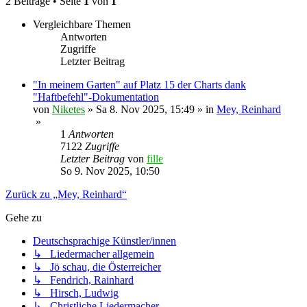
2 Beiträge • Seite
1
von
1
Vergleichbare Themen
Antworten
Zugriffe
Letzter Beitrag
"In meinem Garten" auf Platz 15 der Charts dank
"Haftbefehl"-Dokumentation
von
Niketes
»
Sa 8. Nov 2025, 15:49
» in
Mey, Reinhard
»
1
Antworten
7122
Zugriffe
Letzter Beitrag
von
fille
So 9. Nov 2025, 10:50
Zurück zu „Mey, Reinhard“
Gehe zu
Deutschsprachige Künstler/innen
↳ Liedermacher allgemein
↳ Jö schau, die Österreicher
↳ Fendrich, Rainhard
↳ Hirsch, Ludwig
↳ Christliche Liedermacher