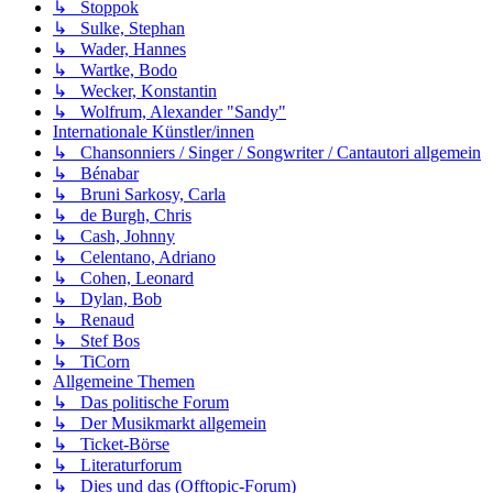
↳ Stoppok
↳ Sulke, Stephan
↳ Wader, Hannes
↳ Wartke, Bodo
↳ Wecker, Konstantin
↳ Wolfrum, Alexander "Sandy"
Internationale Künstler/innen
↳ Chansonniers / Singer / Songwriter / Cantautori allgemein
↳ Bénabar
↳ Bruni Sarkosy, Carla
↳ de Burgh, Chris
↳ Cash, Johnny
↳ Celentano, Adriano
↳ Cohen, Leonard
↳ Dylan, Bob
↳ Renaud
↳ Stef Bos
↳ TiCorn
Allgemeine Themen
↳ Das politische Forum
↳ Der Musikmarkt allgemein
↳ Ticket-Börse
↳ Literaturforum
↳ Dies und das (Offtopic-Forum)