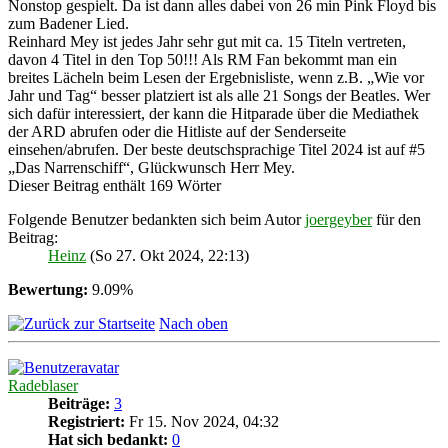
Nonstop gespielt. Da ist dann alles dabei von 26 min Pink Floyd bis
zum Badener Lied.
Reinhard Mey ist jedes Jahr sehr gut mit ca. 15 Titeln vertreten,
davon 4 Titel in den Top 50!!! Als RM Fan bekommt man ein
breites Lächeln beim Lesen der Ergebnisliste, wenn z.B. „Wie vor
Jahr und Tag“ besser platziert ist als alle 21 Songs der Beatles. Wer
sich dafür interessiert, der kann die Hitparade über die Mediathek
der ARD abrufen oder die Hitliste auf der Senderseite
einsehen/abrufen. Der beste deutschsprachige Titel 2024 ist auf #5
„Das Narrenschiff“, Glückwunsch Herr Mey.
Dieser Beitrag enthält 169 Wörter
Folgende Benutzer bedankten sich beim Autor
joergeyber
für den
Beitrag:
Heinz
(So 27. Okt 2024, 22:13)
Bewertung:
9.09%
Nach oben
Radeblaser
Beiträge:
3
Registriert:
Fr 15. Nov 2024, 04:32
Hat sich bedankt:
0