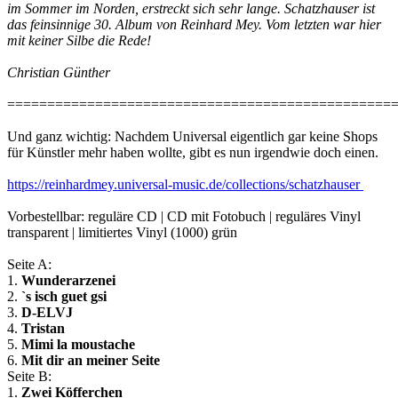
im Sommer im Norden, erstreckt sich sehr lange. Schatzhauser ist
das feinsinnige 30. Album von Reinhard Mey. Vom letzten war hier
mit keiner Silbe die Rede!
Christian Günther
================================================
Und ganz wichtig: Nachdem Universal eigentlich gar keine Shops
für Künstler mehr haben wollte, gibt es nun irgendwie doch einen.
https://reinhardmey.universal-music.de/collections/schatzhauser
Vorbestellbar: reguläre CD | CD mit Fotobuch | reguläres Vinyl
transparent | limitiertes Vinyl (1000) grün
Seite A:
1.
Wunderarzenei
2.
`s isch guet gsi
3.
D-ELVJ
4.
Tristan
5.
Mimi la moustache
6.
Mit dir an meiner Seite
Seite B:
1.
Zwei Köfferchen