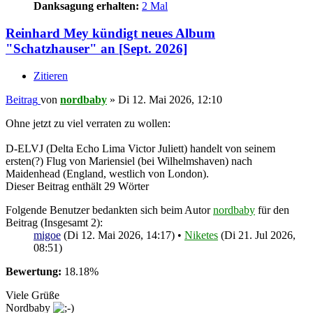
Danksagung erhalten:
2 Mal
Reinhard Mey kündigt neues Album
"Schatzhauser" an [Sept. 2026]
Zitieren
Beitrag
von
nordbaby
»
Di 12. Mai 2026, 12:10
Ohne jetzt zu viel verraten zu wollen:
D-ELVJ (Delta Echo Lima Victor Juliett) handelt von seinem
ersten(?) Flug von Mariensiel (bei Wilhelmshaven) nach
Maidenhead (England, westlich von London).
Dieser Beitrag enthält 29 Wörter
Folgende Benutzer bedankten sich beim Autor
nordbaby
für den
Beitrag (Insgesamt 2):
migoe
(Di 12. Mai 2026, 14:17) •
Niketes
(Di 21. Jul 2026,
08:51)
Bewertung:
18.18%
Viele Grüße
Nordbaby