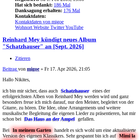
Hat sich bedankt:
186 Mal
Danksagung erhalten:
176 Mal
Kontaktdaten:
Kontaktdaten von migoe
Wohnort
Website
Twitter
YouTube
Reinhard Mey kündigt neues Album
"Schatzhauser" an [Sept. 2026]
Zitieren
Beitrag
von
migoe
»
Fr 17. Apr 2026, 21:05
Hallo Nikites,
ich bin mir sicher, dass auch
Schatzhauser
eines der
erfolgreichsten Alben von Reinhard Mey werden wird und ganz
besonders freue ich mich darauf, nur den Meister, begleitet von der
Gitarre, zu hören. Die Idee, ohne Arrangements und weitere
musikalische Begleitung die eigenen Lieder zu präsentieren, hat mir
schon bei
Das Haus an der Ampel
gefallen.
Bei
In meinem Garten
handelt es sich wohl um eine aktualisierte
Version des eigenen Klassikers. Sehr gespannt bin ich auf
Mimi la