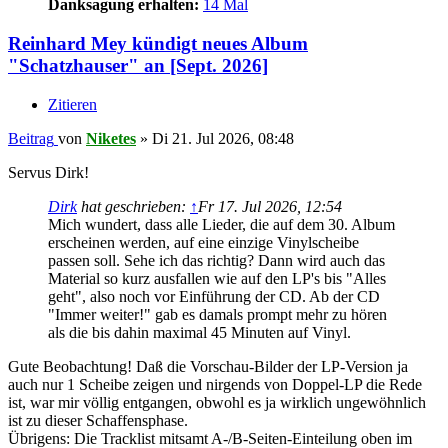
Danksagung erhalten:
14 Mal
Reinhard Mey kündigt neues Album
"Schatzhauser" an [Sept. 2026]
Zitieren
Beitrag
von
Niketes
»
Di 21. Jul 2026, 08:48
Servus Dirk!
Dirk
hat geschrieben:
↑
Fr 17. Jul 2026, 12:54
Mich wundert, dass alle Lieder, die auf dem 30. Album
erscheinen werden, auf eine einzige Vinylscheibe
passen soll. Sehe ich das richtig? Dann wird auch das
Material so kurz ausfallen wie auf den LP's bis "Alles
geht", also noch vor Einführung der CD. Ab der CD
"Immer weiter!" gab es damals prompt mehr zu hören
als die bis dahin maximal 45 Minuten auf Vinyl.
Gute Beobachtung! Daß die Vorschau-Bilder der LP-Version ja
auch nur 1 Scheibe zeigen und nirgends von Doppel-LP die Rede
ist, war mir völlig entgangen, obwohl es ja wirklich ungewöhnlich
ist zu dieser Schaffensphase.
Übrigens: Die Tracklist mitsamt A-/B-Seiten-Einteilung oben im