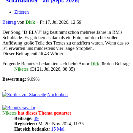
"Schatzhauser" an [Sept. 2026]
Zitieren
Beitrag
von
Dirk
»
Fr 17. Jul 2026, 12:59
Der Song "D-ELVJ" lag bestimmt schon mehrere Jahre in RM's
Schublade. Es gab bereits damals ein Foto, auf dem bei voller
Auflösung große Teile des Textes zu entziffern waren. Wenn das so
ist, erwarten uns mindestens vier lange Strophen.
Dieser Beitrag enthält 43 Wörter
Folgende Benutzer bedankten sich beim Autor
Dirk
für den Beitrag:
Niketes
(Di 21. Jul 2026, 08:35)
Bewertung:
9.09%
...
Nach oben
Niketes
hat dieses Thema gestartet
Beiträge:
39
Registriert:
Mi 20. Nov 2024, 11:35
Hat sich bedankt:
15 Mal