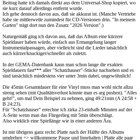
Beitrag hatte ich damals direkt aus dem Universal-Shop kopiert, wo
sie kurz darauf allerdings entfernt wurde.
Ich gehe dennoch davon aus, daß sie akkurat ist. (Manche Vertriebe
habe sie mittlerweile zumindest für CD-Versionen drin. "In meinem
Garten" trägt dort nun den Zusatz "2026 Version".)
Naturgemäß ging ich davon aus, daß das Album eine kürzere
Spieldauer haben würde, einfach aus Ermangelung langer
Instrumentalpassagen, aber vielleicht sind die Lieder tatsächlich
auch kürzer/knackiger/schneller als zuletzt.
In der GEMA-Datenbank kann man schon lange die exakten
Spieldauern fast*** aller "Schatzhauser"-Stücke nachsehen und es
sind tatsächlich mindestens vier unter 3min dabei, ungewöhnlich!
Die 45min Gesamtdauer für eine Vinyl muss man wohl nicht allzu
streng sehen (mit Qualitätsverlust könnte man es arg pushen). "Alles
geht!", um mal Dein Beispiel zu nehmen, ging 49:21min (A 24:58 +
B 24:23).
Für "Schatzhauser" errechne ich zirka 23-einhalb Minuten auf der
A-Seite wenn man das Fliegerlieg mit 5min überschlägt.
Also wirklich eine Spiellänge wie in einer anderen Ära.
Ist mir übrigens ganz recht: Platte nach der Hälfte des Albums
umdrehen => willkommene Pause und Innehalten | Platte alle paar