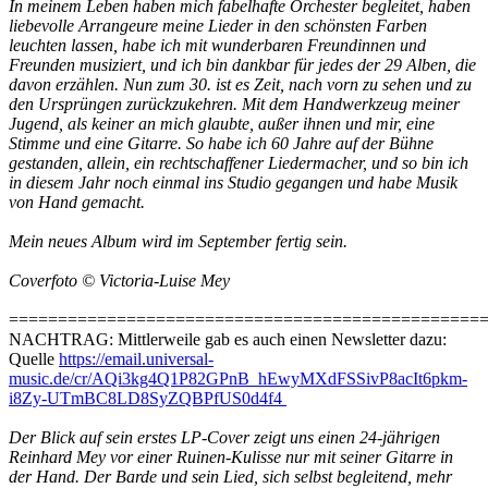
In meinem Leben haben mich fabelhafte Orchester begleitet, haben
liebevolle Arrangeure meine Lieder in den schönsten Farben
leuchten lassen, habe ich mit wunderbaren Freundinnen und
Freunden musiziert, und ich bin dankbar für jedes der 29 Alben, die
davon erzählen. Nun zum 30. ist es Zeit, nach vorn zu sehen und zu
den Ursprüngen zurückzukehren. Mit dem Handwerkzeug meiner
Jugend, als keiner an mich glaubte, außer ihnen und mir, eine
Stimme und eine Gitarre. So habe ich 60 Jahre auf der Bühne
gestanden, allein, ein rechtschaffener Liedermacher, und so bin ich
in diesem Jahr noch einmal ins Studio gegangen und habe Musik
von Hand gemacht.
Mein neues Album wird im September fertig sein.
Coverfoto © Victoria-Luise Mey
================================================
NACHTRAG: Mittlerweile gab es auch einen Newsletter dazu:
Quelle
https://email.universal-
music.de/cr/AQi3kg4Q1P82GPnB_hEwyMXdFSSivP8acIt6pkm-
i8Zy-UTmBC8LD8SyZQBPfUS0d4f4
Der Blick auf sein erstes LP-Cover zeigt uns einen 24-jährigen
Reinhard Mey vor einer Ruinen-Kulisse nur mit seiner Gitarre in
der Hand. Der Barde und sein Lied, sich selbst begleitend, mehr