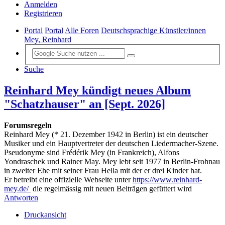
Anmelden
Registrieren
Portal
Portal
Alle Foren
Deutschsprachige Künstler/innen
Mey, Reinhard
Suche
Reinhard Mey kündigt neues Album
"Schatzhauser" an [Sept. 2026]
Forumsregeln
Reinhard Mey (* 21. Dezember 1942 in Berlin) ist ein deutscher
Musiker und ein Hauptvertreter der deutschen Liedermacher-Szene.
Pseudonyme sind Frédérik Mey (in Frankreich), Alfons
Yondraschek und Rainer May. Mey lebt seit 1977 in Berlin-Frohnau
in zweiter Ehe mit seiner Frau Hella mit der er drei Kinder hat.
Er betreibt eine offizielle Webseite unter
https://www.reinhard-
mey.de/
die regelmässig mit neuen Beiträgen gefüttert wird
Antworten
Druckansicht