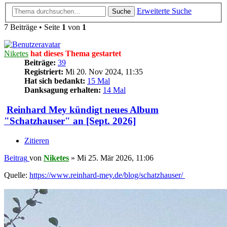
Erweiterte Suche
Suche
7 Beiträge • Seite
1
von
1
Niketes
hat dieses Thema gestartet
Beiträge:
39
Registriert:
Mi 20. Nov 2024, 11:35
Hat sich bedankt:
15 Mal
Danksagung erhalten:
14 Mal
Reinhard Mey kündigt neues Album
"Schatzhauser" an [Sept. 2026]
Zitieren
Beitrag
von
Niketes
»
Mi 25. Mär 2026, 11:06
Quelle:
https://www.reinhard-mey.de/blog/schatzhauser/