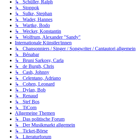
↳ Schüller, Ralph
↳ Stoppok
↳ Sulke, Stephan
↳ Wader, Hannes
↳ Wartke, Bodo
↳ Wecker, Konstantin
↳ Wolfrum, Alexander "Sandy"
Internationale Künstler/innen
↳ Chansonniers / Singer / Songwriter / Cantautori allgemein
↳ Bénabar
↳ Bruni Sarkosy, Carla
↳ de Burgh, Chris
↳ Cash, Johnny
↳ Celentano, Adriano
↳ Cohen, Leonard
↳ Dylan, Bob
↳ Renaud
↳ Stef Bos
↳ TiCorn
Allgemeine Themen
↳ Das politische Forum
↳ Der Musikmarkt allgemein
↳ Ticket-Börse
↳ Literaturforum