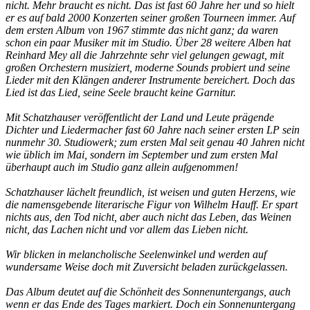
nicht. Mehr braucht es nicht. Das ist fast 60 Jahre her und so hielt
er es auf bald 2000 Konzerten seiner großen Tourneen immer. Auf
dem ersten Album von 1967 stimmte das nicht ganz; da waren
schon ein paar Musiker mit im Studio. Über 28 weitere Alben hat
Reinhard Mey all die Jahrzehnte sehr viel gelungen gewagt, mit
großen Orchestern musiziert, moderne Sounds probiert und seine
Lieder mit den Klängen anderer Instrumente bereichert. Doch das
Lied ist das Lied, seine Seele braucht keine Garnitur.
Mit Schatzhauser veröffentlicht der Land und Leute prägende
Dichter und Liedermacher fast 60 Jahre nach seiner ersten LP sein
nunmehr 30. Studiowerk; zum ersten Mal seit genau 40 Jahren nicht
wie üblich im Mai, sondern im September und zum ersten Mal
überhaupt auch im Studio ganz allein aufgenommen!
Schatzhauser lächelt freundlich, ist weisen und guten Herzens, wie
die namensgebende literarische Figur von Wilhelm Hauff. Er spart
nichts aus, den Tod nicht, aber auch nicht das Leben, das Weinen
nicht, das Lachen nicht und vor allem das Lieben nicht.
Wir blicken in melancholische Seelenwinkel und werden auf
wundersame Weise doch mit Zuversicht beladen zurückgelassen.
Das Album deutet auf die Schönheit des Sonnenuntergangs, auch
wenn er das Ende des Tages markiert. Doch ein Sonnenuntergang