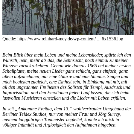
Quelle
: https://www.reinhard-mey.de/wp-content/ ... 6x1536.jpg
Beim Blick über mein Leben und meine Lebenslieder, spürte ich den
Wunsch, nein, mehr als das, die Sehnsucht, noch einmal zu meinen
Wurzeln zurückzukehren. Genau wie damals 1965 bei meiner ersten
Schallplatte, meine neuen Lieder ganz schlicht, ganz einfach, ganz
allein aufzunehmen, nur eine Gitarre und eine Stimme. Singen und
mich begleiten zugleich, eine Einheit sein, in Einklang mit mir, mit
all den ungeahnten Freiheiten des Solisten für Tempi, Ausdruck und
Improvisation, und den Emotionen freien Lauf lassen, die sich beim
lustvollen Musizieren einstellen und die Lieder mit Leben erfüllen.
In seit „Ankomme Freitag, dem 13.“ wohlvertrauter Umgebung der
Berliner Teldex Studios, nur von meiner Frau und Jörg Surrey,
meinem langjährigen Tonmeister begleitet, konnte ich mich in
völliger Intimität und Arglosigkeit den Aufnahmen hingeben.