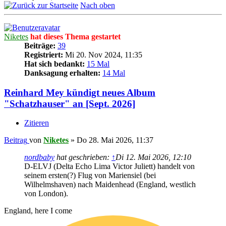
Nach oben
Niketes
hat dieses Thema gestartet
Beiträge:
39
Registriert:
Mi 20. Nov 2024, 11:35
Hat sich bedankt:
15 Mal
Danksagung erhalten:
14 Mal
Reinhard Mey kündigt neues Album
"Schatzhauser" an [Sept. 2026]
Zitieren
Beitrag
von
Niketes
»
Do 28. Mai 2026, 11:37
nordbaby
hat geschrieben:
↑
Di 12. Mai 2026, 12:10
D-ELVJ (Delta Echo Lima Victor Juliett) handelt von
seinem ersten(?) Flug von Mariensiel (bei
Wilhelmshaven) nach Maidenhead (England, westlich
von London).
England, here I come