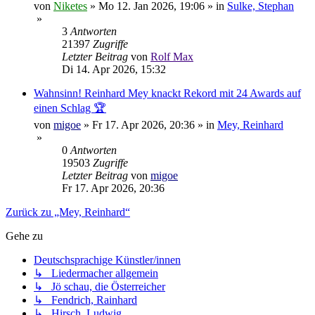
von
Niketes
»
Mo 12. Jan 2026, 19:06
» in
Sulke, Stephan
»
3
Antworten
21397
Zugriffe
Letzter Beitrag
von
Rolf Max
Di 14. Apr 2026, 15:32
Wahnsinn! Reinhard Mey knackt Rekord mit 24 Awards auf
einen Schlag 🏆
von
migoe
»
Fr 17. Apr 2026, 20:36
» in
Mey, Reinhard
»
0
Antworten
19503
Zugriffe
Letzter Beitrag
von
migoe
Fr 17. Apr 2026, 20:36
Zurück zu „Mey, Reinhard“
Gehe zu
Deutschsprachige Künstler/innen
↳ Liedermacher allgemein
↳ Jö schau, die Österreicher
↳ Fendrich, Rainhard
↳ Hirsch, Ludwig