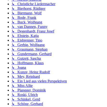
↳ Christliche Liedermacher
↳ Bierhorst, Rüdiger
↳ Biermann, Wolf
↳ Bode, Frank
↳ Buck, Wolfgang
↳ van Dannen, Funny
↳ Degenhardt, Franz Josef
↳ Ebstein, Katja
↳ Eisbrenner, Tino
↳ Gerbig, Wolfgang
↳ Graumann, Stephan
↳ Gundermann, Gerhard
↳ Gutzeit, Sascha
↳ Hoffmann, Klaus
↳ Joana
↳ Kunze, Heinz Rudolf
↳ Mey, Reinhard
↳ Ein Lied aus vielen Perspektiven
↳ Miss Allie
↳ Plangger, Dominik
↳ Roski, Ulrich
↳ Schinkel, Gerd
↳ Schöne, Gerhard