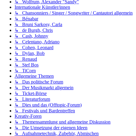
↳ Wolfrum, Alexander "Sandy"
Internationale Künstler/innen
↳ Chansonniers / Singer / Songwriter / Cantautori allgemein
↳ Bénabar
↳ Bruni Sarkosy, Carla
↳ de Burgh, Chris
↳ Cash, Johnny
↳ Celentano, Adriano
↳ Cohen, Leonard
↳ Dylan, Bob
↳ Renaud
↳ Stef Bos
↳ TiCorn
Allgemeine Themen
↳ Das politische Forum
↳ Der Musikmarkt allgemein
↳ Ticket-Börse
↳ Literaturforum
↳ Dies und das (Offtopic-Forum)
↳ Festivals und Bardentreffen
Kreativ-Foren
↳ Themensammlung und allgemeine Diskussion
↳ Die Umsetzung der eigenen Ideen
↳ Aufnahmetechnik, Zubehör, Abmischen