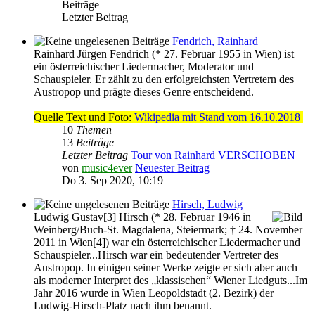
Beiträge
Letzter Beitrag
Fendrich, Rainhard
Rainhard Jürgen Fendrich (* 27. Februar 1955 in Wien) ist
ein österreichischer Liedermacher, Moderator und
Schauspieler. Er zählt zu den erfolgreichsten Vertretern des
Austropop und prägte dieses Genre entscheidend.
Quelle Text und Foto:
Wikipedia mit Stand vom 16.10.2018
10
Themen
13
Beiträge
Letzter Beitrag
Tour von Rainhard VERSCHOBEN
von
music4ever
Neuester Beitrag
Do 3. Sep 2020, 10:19
Hirsch, Ludwig
Ludwig Gustav[3] Hirsch (* 28. Februar 1946 in
Weinberg/Buch-St. Magdalena, Steiermark; † 24. November
2011 in Wien[4]) war ein österreichischer Liedermacher und
Schauspieler...Hirsch war ein bedeutender Vertreter des
Austropop. In einigen seiner Werke zeigte er sich aber auch
als moderner Interpret des „klassischen“ Wiener Liedguts...Im
Jahr 2016 wurde in Wien Leopoldstadt (2. Bezirk) der
Ludwig-Hirsch-Platz nach ihm benannt.