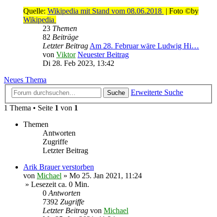
Quelle:
Wikipedia mit Stand vom 08.06.2018
| Foto ©by
Wikipedia
23
Themen
82
Beiträge
Letzter Beitrag
Am 28. Februar wäre Ludwig Hi…
von
Viktor
Neuester Beitrag
Di 28. Feb 2023, 13:42
Neues Thema
Erweiterte Suche
Suche
1 Thema • Seite
1
von
1
Themen
Antworten
Zugriffe
Letzter Beitrag
Arik Brauer verstorben
von
Michael
»
Mo 25. Jan 2021, 11:24
» Lesezeit ca. 0 Min.
0
Antworten
7392
Zugriffe
Letzter Beitrag
von
Michael