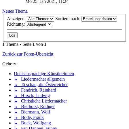
Mo 25. Jan 2021, 11:24
Neues Thema
Anzeigen:
Sortiere nach:
Richtung:
1 Thema • Seite
1
von
1
Zurück zur Foren-Übersicht
Gehe zu
Deutschsprachige Künstler/innen
↳ Liedermacher allgemein
↳ Jö schau, die Österreicher
↳ Fendrich, Rainhard
↳ Hirsch, Ludwig
↳ Christliche Liedermacher
↳ Bierhorst, Rüdiger
↳ Biermann, Wolf
↳ Bode, Frank
↳ Buck, Wolfgang
↳ van Dannen, Funny