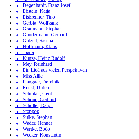
↳ Degenhardt, Franz Josef
↳ Ebstein, Katja
↳ Eisbrenner, Tino
↳ Gerbig, Wolfgang
↳ Graumann, Stephan
↳ Gundermann, Gerhard
↳ Gutzeit, Sascha
↳ Hoffmann, Klaus
↳ Joana
↳ Kunze, Heinz Rudolf
↳ Mey, Reinhard
↳ Ein Lied aus vielen Perspektiven
↳ Miss Allie
↳ Plangger, Dominik
↳ Roski, Ulrich
↳ Schinkel, Gerd
↳ Schöne, Gerhard
↳ Schüller, Ralph
↳ Stoppok
↳ Sulke, Stephan
↳ Wader, Hannes
↳ Wartke, Bodo
↳ Wecker, Konstantin