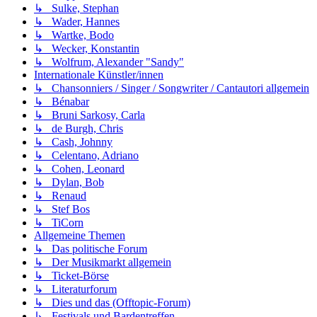
↳ Sulke, Stephan
↳ Wader, Hannes
↳ Wartke, Bodo
↳ Wecker, Konstantin
↳ Wolfrum, Alexander "Sandy"
Internationale Künstler/innen
↳ Chansonniers / Singer / Songwriter / Cantautori allgemein
↳ Bénabar
↳ Bruni Sarkosy, Carla
↳ de Burgh, Chris
↳ Cash, Johnny
↳ Celentano, Adriano
↳ Cohen, Leonard
↳ Dylan, Bob
↳ Renaud
↳ Stef Bos
↳ TiCorn
Allgemeine Themen
↳ Das politische Forum
↳ Der Musikmarkt allgemein
↳ Ticket-Börse
↳ Literaturforum
↳ Dies und das (Offtopic-Forum)
↳ Festivals und Bardentreffen