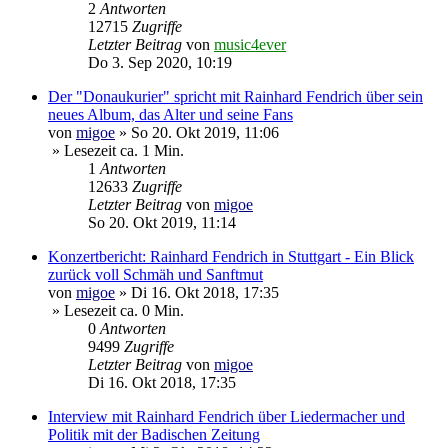
2
Antworten
12715
Zugriffe
Letzter Beitrag
von
music4ever
Do 3. Sep 2020, 10:19
Der "Donaukurier" spricht mit Rainhard Fendrich über sein
neues Album, das Alter und seine Fans
von
migoe
»
So 20. Okt 2019, 11:06
» Lesezeit ca. 1 Min.
1
Antworten
12633
Zugriffe
Letzter Beitrag
von
migoe
So 20. Okt 2019, 11:14
Konzertbericht: Rainhard Fendrich in Stuttgart - Ein Blick
zurück voll Schmäh und Sanftmut
von
migoe
»
Di 16. Okt 2018, 17:35
» Lesezeit ca. 0 Min.
0
Antworten
9499
Zugriffe
Letzter Beitrag
von
migoe
Di 16. Okt 2018, 17:35
Interview mit Rainhard Fendrich über Liedermacher und
Politik mit der Badischen Zeitung