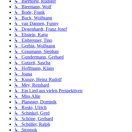
↳ Bierhorst, Rüdiger
↳ Biermann, Wolf
↳ Bode, Frank
↳ Buck, Wolfgang
↳ van Dannen, Funny
↳ Degenhardt, Franz Josef
↳ Ebstein, Katja
↳ Eisbrenner, Tino
↳ Gerbig, Wolfgang
↳ Graumann, Stephan
↳ Gundermann, Gerhard
↳ Gutzeit, Sascha
↳ Hoffmann, Klaus
↳ Joana
↳ Kunze, Heinz Rudolf
↳ Mey, Reinhard
↳ Ein Lied aus vielen Perspektiven
↳ Miss Allie
↳ Plangger, Dominik
↳ Roski, Ulrich
↳ Schinkel, Gerd
↳ Schöne, Gerhard
↳ Schüller, Ralph
↳ Stoppok