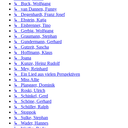
↳ Buck, Wolfgang
↳ van Dannen, Funny
↳ Degenhardt, Franz Josef
↳ Ebstein, Katja
↳ Eisbrenner, Tino
↳ Gerbig, Wolfgang
↳ Graumann, Stephan
↳ Gundermann, Gerhard
↳ Gutzeit, Sascha
↳ Hoffmann, Klaus
↳ Joana
↳ Kunze, Heinz Rudolf
↳ Mey, Reinhard
↳ Ein Lied aus vielen Perspektiven
↳ Miss Allie
↳ Plangger, Dominik
↳ Roski, Ulrich
↳ Schinkel, Gerd
↳ Schöne, Gerhard
↳ Schüller, Ralph
↳ Stoppok
↳ Sulke, Stephan
↳ Wader, Hannes