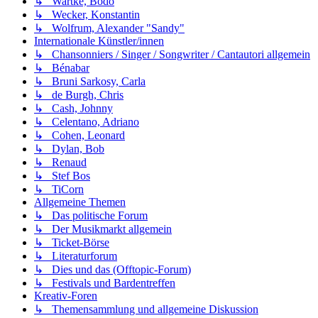
↳ Wartke, Bodo
↳ Wecker, Konstantin
↳ Wolfrum, Alexander "Sandy"
Internationale Künstler/innen
↳ Chansonniers / Singer / Songwriter / Cantautori allgemein
↳ Bénabar
↳ Bruni Sarkosy, Carla
↳ de Burgh, Chris
↳ Cash, Johnny
↳ Celentano, Adriano
↳ Cohen, Leonard
↳ Dylan, Bob
↳ Renaud
↳ Stef Bos
↳ TiCorn
Allgemeine Themen
↳ Das politische Forum
↳ Der Musikmarkt allgemein
↳ Ticket-Börse
↳ Literaturforum
↳ Dies und das (Offtopic-Forum)
↳ Festivals und Bardentreffen
Kreativ-Foren
↳ Themensammlung und allgemeine Diskussion