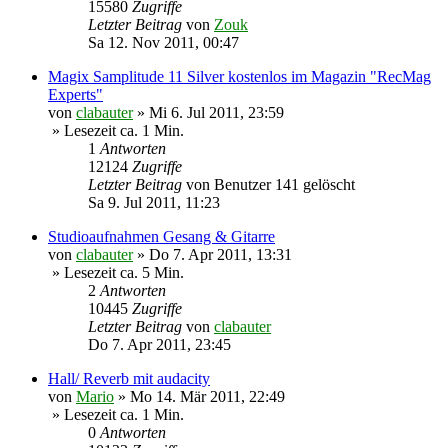
15580
Zugriffe
Letzter Beitrag
von
Zouk
Sa 12. Nov 2011, 00:47
Magix Samplitude 11 Silver kostenlos im Magazin "RecMag
Experts"
von
clabauter
»
Mi 6. Jul 2011, 23:59
» Lesezeit ca. 1 Min.
1
Antworten
12124
Zugriffe
Letzter Beitrag
von
Benutzer 141 gelöscht
Sa 9. Jul 2011, 11:23
Studioaufnahmen Gesang & Gitarre
von
clabauter
»
Do 7. Apr 2011, 13:31
» Lesezeit ca. 5 Min.
2
Antworten
10445
Zugriffe
Letzter Beitrag
von
clabauter
Do 7. Apr 2011, 23:45
Hall/ Reverb mit audacity
von
Mario
»
Mo 14. Mär 2011, 22:49
» Lesezeit ca. 1 Min.
0
Antworten