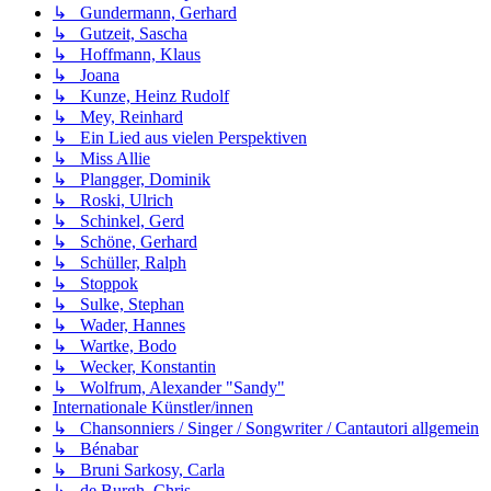
↳ Gundermann, Gerhard
↳ Gutzeit, Sascha
↳ Hoffmann, Klaus
↳ Joana
↳ Kunze, Heinz Rudolf
↳ Mey, Reinhard
↳ Ein Lied aus vielen Perspektiven
↳ Miss Allie
↳ Plangger, Dominik
↳ Roski, Ulrich
↳ Schinkel, Gerd
↳ Schöne, Gerhard
↳ Schüller, Ralph
↳ Stoppok
↳ Sulke, Stephan
↳ Wader, Hannes
↳ Wartke, Bodo
↳ Wecker, Konstantin
↳ Wolfrum, Alexander "Sandy"
Internationale Künstler/innen
↳ Chansonniers / Singer / Songwriter / Cantautori allgemein
↳ Bénabar
↳ Bruni Sarkosy, Carla
↳ de Burgh, Chris