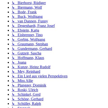
↳ Bierhorst, Rüdiger
↳ Biermann, Wolf
↳ Bode, Frank
↳ Buck, Wolfgang
↳ van Dannen, Funny
↳ Degenhardt, Franz Josef
↳ Ebstein, Katja
↳ Eisbrenner, Tino
↳ Gerbig, Wolfgang
↳ Graumann, Stephan
↳ Gundermann, Gerhard
↳ Gutzeit, Sascha
↳ Hoffmann, Klaus
↳ Joana
↳ Kunze, Heinz Rudolf
↳ Mey, Reinhard
↳ Ein Lied aus vielen Perspektiven
↳ Miss Allie
↳ Plangger, Dominik
↳ Roski, Ulrich
↳ Schinkel, Gerd
↳ Schöne, Gerhard
↳ Schüller, Ralph