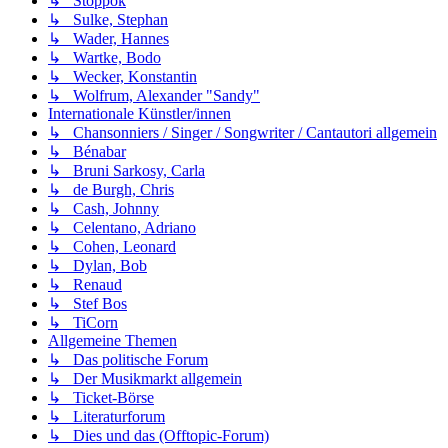
↳ Stoppok
↳ Sulke, Stephan
↳ Wader, Hannes
↳ Wartke, Bodo
↳ Wecker, Konstantin
↳ Wolfrum, Alexander "Sandy"
Internationale Künstler/innen
↳ Chansonniers / Singer / Songwriter / Cantautori allgemein
↳ Bénabar
↳ Bruni Sarkosy, Carla
↳ de Burgh, Chris
↳ Cash, Johnny
↳ Celentano, Adriano
↳ Cohen, Leonard
↳ Dylan, Bob
↳ Renaud
↳ Stef Bos
↳ TiCorn
Allgemeine Themen
↳ Das politische Forum
↳ Der Musikmarkt allgemein
↳ Ticket-Börse
↳ Literaturforum
↳ Dies und das (Offtopic-Forum)