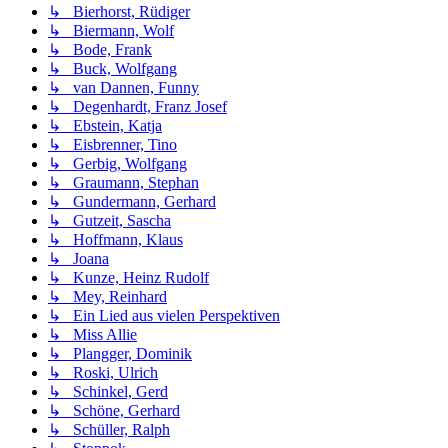
↳ Bierhorst, Rüdiger
↳ Biermann, Wolf
↳ Bode, Frank
↳ Buck, Wolfgang
↳ van Dannen, Funny
↳ Degenhardt, Franz Josef
↳ Ebstein, Katja
↳ Eisbrenner, Tino
↳ Gerbig, Wolfgang
↳ Graumann, Stephan
↳ Gundermann, Gerhard
↳ Gutzeit, Sascha
↳ Hoffmann, Klaus
↳ Joana
↳ Kunze, Heinz Rudolf
↳ Mey, Reinhard
↳ Ein Lied aus vielen Perspektiven
↳ Miss Allie
↳ Plangger, Dominik
↳ Roski, Ulrich
↳ Schinkel, Gerd
↳ Schöne, Gerhard
↳ Schüller, Ralph