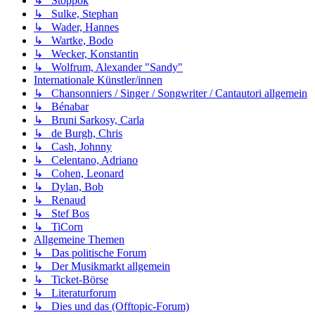
↳ Stoppok
↳ Sulke, Stephan
↳ Wader, Hannes
↳ Wartke, Bodo
↳ Wecker, Konstantin
↳ Wolfrum, Alexander "Sandy"
Internationale Künstler/innen
↳ Chansonniers / Singer / Songwriter / Cantautori allgemein
↳ Bénabar
↳ Bruni Sarkosy, Carla
↳ de Burgh, Chris
↳ Cash, Johnny
↳ Celentano, Adriano
↳ Cohen, Leonard
↳ Dylan, Bob
↳ Renaud
↳ Stef Bos
↳ TiCorn
Allgemeine Themen
↳ Das politische Forum
↳ Der Musikmarkt allgemein
↳ Ticket-Börse
↳ Literaturforum
↳ Dies und das (Offtopic-Forum)