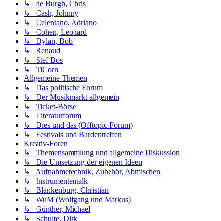
↳ de Burgh, Chris
↳ Cash, Johnny
↳ Celentano, Adriano
↳ Cohen, Leonard
↳ Dylan, Bob
↳ Renaud
↳ Stef Bos
↳ TiCorn
Allgemeine Themen
↳ Das politische Forum
↳ Der Musikmarkt allgemein
↳ Ticket-Börse
↳ Literaturforum
↳ Dies und das (Offtopic-Forum)
↳ Festivals und Bardentreffen
Kreativ-Foren
↳ Themensammlung und allgemeine Diskussion
↳ Die Umsetzung der eigenen Ideen
↳ Aufnahmetechnik, Zubehör, Abmischen
↳ Instrumententalk
↳ Blankenburg, Christian
↳ WuM (Wolfgang und Markus)
↳ Günther, Michael
↳ Schulte, Dirk