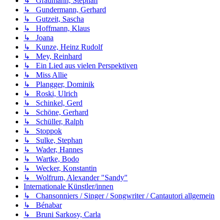
↳ Graumann, Stephan
↳ Gundermann, Gerhard
↳ Gutzeit, Sascha
↳ Hoffmann, Klaus
↳ Joana
↳ Kunze, Heinz Rudolf
↳ Mey, Reinhard
↳ Ein Lied aus vielen Perspektiven
↳ Miss Allie
↳ Plangger, Dominik
↳ Roski, Ulrich
↳ Schinkel, Gerd
↳ Schöne, Gerhard
↳ Schüller, Ralph
↳ Stoppok
↳ Sulke, Stephan
↳ Wader, Hannes
↳ Wartke, Bodo
↳ Wecker, Konstantin
↳ Wolfrum, Alexander "Sandy"
Internationale Künstler/innen
↳ Chansonniers / Singer / Songwriter / Cantautori allgemein
↳ Bénabar
↳ Bruni Sarkosy, Carla