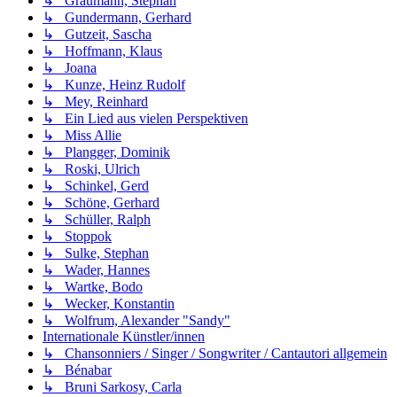
↳ Graumann, Stephan
↳ Gundermann, Gerhard
↳ Gutzeit, Sascha
↳ Hoffmann, Klaus
↳ Joana
↳ Kunze, Heinz Rudolf
↳ Mey, Reinhard
↳ Ein Lied aus vielen Perspektiven
↳ Miss Allie
↳ Plangger, Dominik
↳ Roski, Ulrich
↳ Schinkel, Gerd
↳ Schöne, Gerhard
↳ Schüller, Ralph
↳ Stoppok
↳ Sulke, Stephan
↳ Wader, Hannes
↳ Wartke, Bodo
↳ Wecker, Konstantin
↳ Wolfrum, Alexander "Sandy"
Internationale Künstler/innen
↳ Chansonniers / Singer / Songwriter / Cantautori allgemein
↳ Bénabar
↳ Bruni Sarkosy, Carla