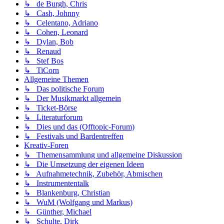
↳ de Burgh, Chris
↳ Cash, Johnny
↳ Celentano, Adriano
↳ Cohen, Leonard
↳ Dylan, Bob
↳ Renaud
↳ Stef Bos
↳ TiCorn
Allgemeine Themen
↳ Das politische Forum
↳ Der Musikmarkt allgemein
↳ Ticket-Börse
↳ Literaturforum
↳ Dies und das (Offtopic-Forum)
↳ Festivals und Bardentreffen
Kreativ-Foren
↳ Themensammlung und allgemeine Diskussion
↳ Die Umsetzung der eigenen Ideen
↳ Aufnahmetechnik, Zubehör, Abmischen
↳ Instrumententalk
↳ Blankenburg, Christian
↳ WuM (Wolfgang und Markus)
↳ Günther, Michael
↳ Schulte, Dirk