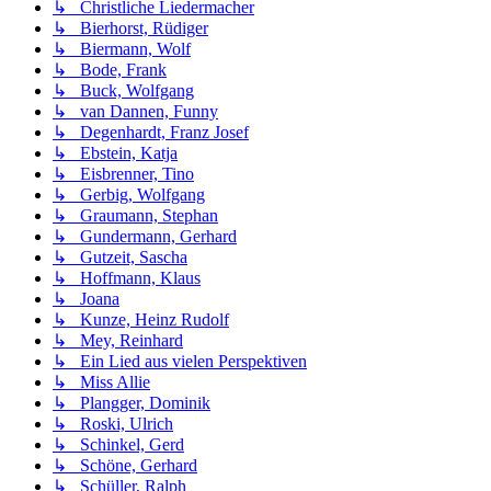
↳ Christliche Liedermacher
↳ Bierhorst, Rüdiger
↳ Biermann, Wolf
↳ Bode, Frank
↳ Buck, Wolfgang
↳ van Dannen, Funny
↳ Degenhardt, Franz Josef
↳ Ebstein, Katja
↳ Eisbrenner, Tino
↳ Gerbig, Wolfgang
↳ Graumann, Stephan
↳ Gundermann, Gerhard
↳ Gutzeit, Sascha
↳ Hoffmann, Klaus
↳ Joana
↳ Kunze, Heinz Rudolf
↳ Mey, Reinhard
↳ Ein Lied aus vielen Perspektiven
↳ Miss Allie
↳ Plangger, Dominik
↳ Roski, Ulrich
↳ Schinkel, Gerd
↳ Schöne, Gerhard
↳ Schüller, Ralph