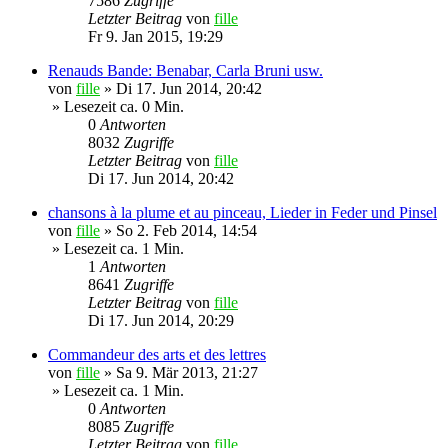
7586
Zugriffe
Letzter Beitrag
von
fille
Fr 9. Jan 2015, 19:29
Renauds Bande: Benabar, Carla Bruni usw.
von
fille
»
Di 17. Jun 2014, 20:42
» Lesezeit ca. 0 Min.
0
Antworten
8032
Zugriffe
Letzter Beitrag
von
fille
Di 17. Jun 2014, 20:42
chansons à la plume et au pinceau, Lieder in Feder und Pinsel
von
fille
»
So 2. Feb 2014, 14:54
» Lesezeit ca. 1 Min.
1
Antworten
8641
Zugriffe
Letzter Beitrag
von
fille
Di 17. Jun 2014, 20:29
Commandeur des arts et des lettres
von
fille
»
Sa 9. Mär 2013, 21:27
» Lesezeit ca. 1 Min.
0
Antworten
8085
Zugriffe
Letzter Beitrag
von
fille