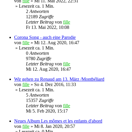
von
fille
»
Mi 11. Mai 2022, 22:31
» Lesezeit ca. 1 Min.
2
Antworten
12189
Zugriffe
Letzter Beitrag
von
fille
Fr 13. Mai 2022, 10:08
Corona Song - auch eine Parodie
von
fille
»
Mi 12. Aug 2020, 16:47
» Lesezeit ca. 1 Min.
0
Antworten
9780
Zugriffe
Letzter Beitrag
von
fille
Mi 12. Aug 2020, 16:47
Wir gehen zu Renaud am 13. März /Montbéliard
von
fille
»
So 4. Dez 2016, 11:33
» Lesezeit ca. 1 Min.
5
Antworten
15357
Zugriffe
Letzter Beitrag
von
fille
Mi 5. Feb 2020, 15:17
Neues Album Les mômes et les enfants d'abord
von
fille
»
Mi 8. Jan 2020, 20:57
» Lesezeit ca. 0 Min.