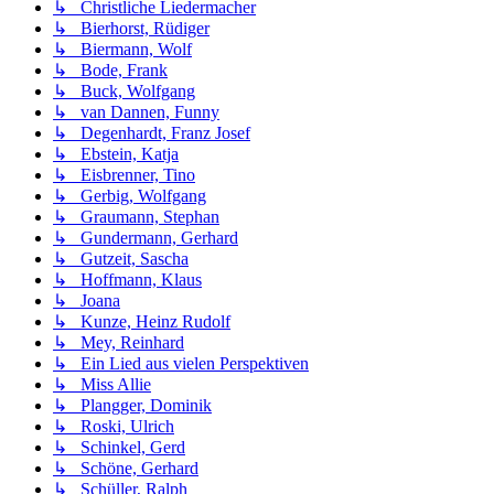
↳ Christliche Liedermacher
↳ Bierhorst, Rüdiger
↳ Biermann, Wolf
↳ Bode, Frank
↳ Buck, Wolfgang
↳ van Dannen, Funny
↳ Degenhardt, Franz Josef
↳ Ebstein, Katja
↳ Eisbrenner, Tino
↳ Gerbig, Wolfgang
↳ Graumann, Stephan
↳ Gundermann, Gerhard
↳ Gutzeit, Sascha
↳ Hoffmann, Klaus
↳ Joana
↳ Kunze, Heinz Rudolf
↳ Mey, Reinhard
↳ Ein Lied aus vielen Perspektiven
↳ Miss Allie
↳ Plangger, Dominik
↳ Roski, Ulrich
↳ Schinkel, Gerd
↳ Schöne, Gerhard
↳ Schüller, Ralph