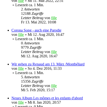
von
fille
»
Mi 11. Mai 2022, 22:31
» Lesezeit ca. 1 Min.
2
Antworten
12188
Zugriffe
Letzter Beitrag
von
fille
Fr 13. Mai 2022, 10:08
Corona Song - auch eine Parodie
von
fille
»
Mi 12. Aug 2020, 16:47
» Lesezeit ca. 1 Min.
0
Antworten
9779
Zugriffe
Letzter Beitrag
von
fille
Mi 12. Aug 2020, 16:47
Wir gehen zu Renaud am 13. März /Montbéliard
von
fille
»
So 4. Dez 2016, 11:33
» Lesezeit ca. 1 Min.
5
Antworten
15356
Zugriffe
Letzter Beitrag
von
fille
Mi 5. Feb 2020, 15:17
Neues Album Les mômes et les enfants d'abord
von
fille
»
Mi 8. Jan 2020, 20:57
» Lesezeit ca. 0 Min.