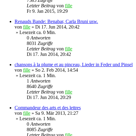
7585
Zugriffe
Letzter Beitrag
von
fille
Fr 9. Jan 2015, 19:29
Renauds Bande: Benabar, Carla Bruni usw.
von
fille
»
Di 17. Jun 2014, 20:42
» Lesezeit ca. 0 Min.
0
Antworten
8031
Zugriffe
Letzter Beitrag
von
fille
Di 17. Jun 2014, 20:42
chansons à la plume et au pinceau, Lieder in Feder und Pinsel
von
fille
»
So 2. Feb 2014, 14:54
» Lesezeit ca. 1 Min.
1
Antworten
8640
Zugriffe
Letzter Beitrag
von
fille
Di 17. Jun 2014, 20:29
Commandeur des arts et des lettres
von
fille
»
Sa 9. Mär 2013, 21:27
» Lesezeit ca. 1 Min.
0
Antworten
8085
Zugriffe
Letzter Beitrag
von
fille