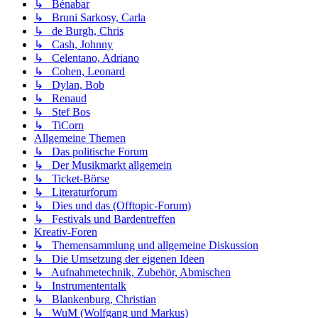
↳ Bénabar
↳ Bruni Sarkosy, Carla
↳ de Burgh, Chris
↳ Cash, Johnny
↳ Celentano, Adriano
↳ Cohen, Leonard
↳ Dylan, Bob
↳ Renaud
↳ Stef Bos
↳ TiCorn
Allgemeine Themen
↳ Das politische Forum
↳ Der Musikmarkt allgemein
↳ Ticket-Börse
↳ Literaturforum
↳ Dies und das (Offtopic-Forum)
↳ Festivals und Bardentreffen
Kreativ-Foren
↳ Themensammlung und allgemeine Diskussion
↳ Die Umsetzung der eigenen Ideen
↳ Aufnahmetechnik, Zubehör, Abmischen
↳ Instrumententalk
↳ Blankenburg, Christian
↳ WuM (Wolfgang und Markus)