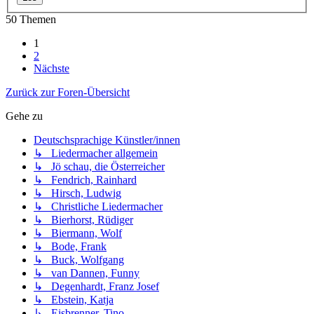
50 Themen
1
2
Nächste
Zurück zur Foren-Übersicht
Gehe zu
Deutschsprachige Künstler/innen
↳ Liedermacher allgemein
↳ Jö schau, die Österreicher
↳ Fendrich, Rainhard
↳ Hirsch, Ludwig
↳ Christliche Liedermacher
↳ Bierhorst, Rüdiger
↳ Biermann, Wolf
↳ Bode, Frank
↳ Buck, Wolfgang
↳ van Dannen, Funny
↳ Degenhardt, Franz Josef
↳ Ebstein, Katja
↳ Eisbrenner, Tino