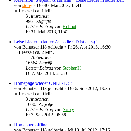
Rezension: Stephan Graumann – Leise Lieder in lauter Zeit
von
stony
»
Do 30. Mai 2013, 15:41
» Lesezeit ca. 1 Min.
3
Antworten
9961
Zugriffe
Letzter Beitrag
von
Helmut
Fr 31. Mai 2013, 11:42
Leise Lieder in lauter Zeit - die CD ist da :-) !
von
Benutzer 118 gelöscht
»
Fr 26. Apr 2013, 16:30
» Lesezeit ca. 2 Min.
11
Antworten
16564
Zugriffe
Letzter Beitrag
von
StephanH
Di 7. Mai 2013, 21:30
Homepage wieder ONLINE :-)
von
Benutzer 118 gelöscht
»
Do 6. Sep 2012, 19:35
» Lesezeit ca. 0 Min.
3
Antworten
10003
Zugriffe
Letzter Beitrag
von
Nicky
Fr 7. Sep 2012, 06:58
Homepage offline
von
Benutzer 118 gelöscht
»
Mi 18. Jul 2012, 17:16