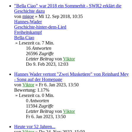
"Bella Ciao" war 2018 ein Sommerhit - SWR2 erklärt die
Geschichte dazu
von
migoe
»
Mi 12. Sep 2018, 10:35
Hannes-Wader
Geschichte-hinter-dem-Lied
Freiheitskampf
Bella-Ciao
» Lesezeit ca. 7 Min.
16
Antworten
26596
Zugriffe
Letzter Beitrag
von
Viktor
Do 9. Feb 2023, 12:03
Hannes Wader vertont "Zwei Musketiere" von Reinhard Mey
- Song auf der Homepage
von
Viktor
»
Fr 6. Jan 2023, 13:50
Bewertung: 1.17%
» Lesezeit ca. 0 Min.
0
Antworten
11594
Zugriffe
Letzter Beitrag
von
Viktor
Fr 6. Jan 2023, 13:50
Heute vor 52 Jahren...
von
Viktor
»
Do 24. Nov 2022, 15:50