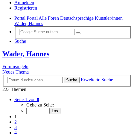
Anmelden
Registrieren
Portal
Portal
Alle Foren
Deutschsprachige Künstler/innen
Wader, Hannes
Suche
Wader, Hannes
Forumsregeln
Neues Thema
Erweiterte Suche
Suche
223 Themen
Seite
1
von
8
Gehe zu Seite:
1
2
3
4