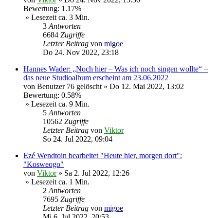
Bewertung: 1.17%
» Lesezeit ca. 3 Min.
3
Antworten
6684
Zugriffe
Letzter Beitrag
von
migoe
Do 24. Nov 2022, 23:18
Hannes Wader: „Noch hier – Was ich noch singen wollte“ –
das neue Studioalbum erscheint am 23.06.2022
von
Benutzer 76 gelöscht
»
Do 12. Mai 2022, 13:02
Bewertung: 0.58%
» Lesezeit ca. 9 Min.
5
Antworten
10562
Zugriffe
Letzter Beitrag
von
Viktor
So 24. Jul 2022, 09:04
Ezé Wendtoin bearbeitet "Heute hier, morgen dort":
"Kosweogo"
von
Viktor
»
Sa 2. Jul 2022, 12:26
» Lesezeit ca. 1 Min.
2
Antworten
7695
Zugriffe
Letzter Beitrag
von
migoe
Mi 6. Jul 2022, 20:53