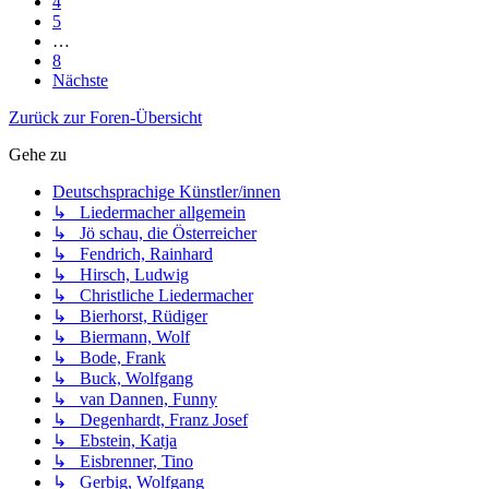
4
5
…
8
Nächste
Zurück zur Foren-Übersicht
Gehe zu
Deutschsprachige Künstler/innen
↳ Liedermacher allgemein
↳ Jö schau, die Österreicher
↳ Fendrich, Rainhard
↳ Hirsch, Ludwig
↳ Christliche Liedermacher
↳ Bierhorst, Rüdiger
↳ Biermann, Wolf
↳ Bode, Frank
↳ Buck, Wolfgang
↳ van Dannen, Funny
↳ Degenhardt, Franz Josef
↳ Ebstein, Katja
↳ Eisbrenner, Tino
↳ Gerbig, Wolfgang