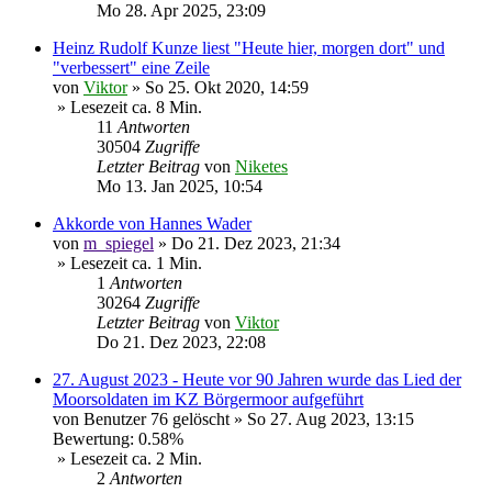
Mo 28. Apr 2025, 23:09
Heinz Rudolf Kunze liest "Heute hier, morgen dort" und
"verbessert" eine Zeile
von
Viktor
»
So 25. Okt 2020, 14:59
» Lesezeit ca. 8 Min.
11
Antworten
30504
Zugriffe
Letzter Beitrag
von
Niketes
Mo 13. Jan 2025, 10:54
Akkorde von Hannes Wader
von
m_spiegel
»
Do 21. Dez 2023, 21:34
» Lesezeit ca. 1 Min.
1
Antworten
30264
Zugriffe
Letzter Beitrag
von
Viktor
Do 21. Dez 2023, 22:08
27. August 2023 - Heute vor 90 Jahren wurde das Lied der
Moorsoldaten im KZ Börgermoor aufgeführt
von
Benutzer 76 gelöscht
»
So 27. Aug 2023, 13:15
Bewertung: 0.58%
» Lesezeit ca. 2 Min.
2
Antworten