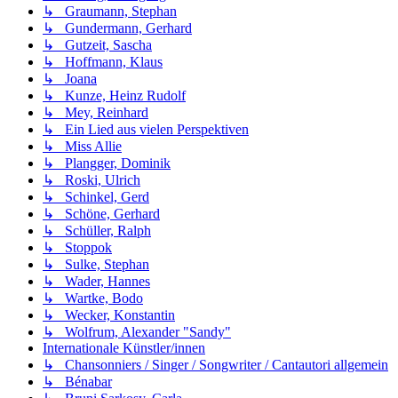
↳ Graumann, Stephan
↳ Gundermann, Gerhard
↳ Gutzeit, Sascha
↳ Hoffmann, Klaus
↳ Joana
↳ Kunze, Heinz Rudolf
↳ Mey, Reinhard
↳ Ein Lied aus vielen Perspektiven
↳ Miss Allie
↳ Plangger, Dominik
↳ Roski, Ulrich
↳ Schinkel, Gerd
↳ Schöne, Gerhard
↳ Schüller, Ralph
↳ Stoppok
↳ Sulke, Stephan
↳ Wader, Hannes
↳ Wartke, Bodo
↳ Wecker, Konstantin
↳ Wolfrum, Alexander "Sandy"
Internationale Künstler/innen
↳ Chansonniers / Singer / Songwriter / Cantautori allgemein
↳ Bénabar