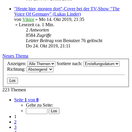
"Heute hier, morgen dort"-Cover bei der TV-Show "The
Voice Of Germany" (Lukas Linder)
von
Viktor
»
Mo 14. Okt 2019, 21:35
» Lesezeit ca. 1 Min.
2
Antworten
8584
Zugriffe
Letzter Beitrag
von
Benutzer 76 gelöscht
Do 24. Okt 2019, 21:11
Neues Thema
Anzeigen:
Sortiere nach:
Richtung:
223 Themen
Seite
1
von
8
Gehe zu Seite:
1
2
3