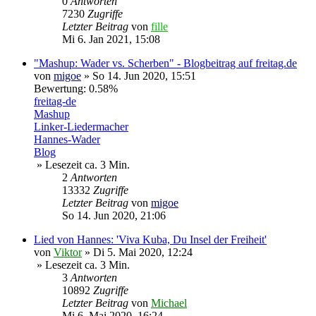
0
Antworten
7230
Zugriffe
Letzter Beitrag
von
fille
Mi 6. Jan 2021, 15:08
"Mashup: Wader vs. Scherben" - Blogbeitrag auf freitag.de
von
migoe
»
So 14. Jun 2020, 15:51
Bewertung: 0.58%
freitag-de
Mashup
Linker-Liedermacher
Hannes-Wader
Blog
» Lesezeit ca. 3 Min.
2
Antworten
13332
Zugriffe
Letzter Beitrag
von
migoe
So 14. Jun 2020, 21:06
Lied von Hannes: 'Viva Kuba, Du Insel der Freiheit'
von
Viktor
»
Di 5. Mai 2020, 12:24
» Lesezeit ca. 3 Min.
3
Antworten
10892
Zugriffe
Letzter Beitrag
von
Michael
Mi 6. Mai 2020, 16:24