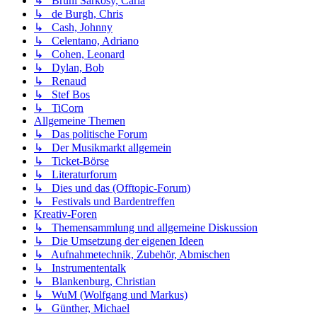
↳ Bruni Sarkosy, Carla
↳ de Burgh, Chris
↳ Cash, Johnny
↳ Celentano, Adriano
↳ Cohen, Leonard
↳ Dylan, Bob
↳ Renaud
↳ Stef Bos
↳ TiCorn
Allgemeine Themen
↳ Das politische Forum
↳ Der Musikmarkt allgemein
↳ Ticket-Börse
↳ Literaturforum
↳ Dies und das (Offtopic-Forum)
↳ Festivals und Bardentreffen
Kreativ-Foren
↳ Themensammlung und allgemeine Diskussion
↳ Die Umsetzung der eigenen Ideen
↳ Aufnahmetechnik, Zubehör, Abmischen
↳ Instrumententalk
↳ Blankenburg, Christian
↳ WuM (Wolfgang und Markus)
↳ Günther, Michael