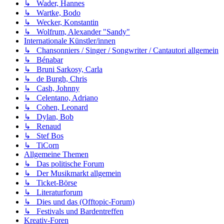
↳ Wader, Hannes
↳ Wartke, Bodo
↳ Wecker, Konstantin
↳ Wolfrum, Alexander "Sandy"
Internationale Künstler/innen
↳ Chansonniers / Singer / Songwriter / Cantautori allgemein
↳ Bénabar
↳ Bruni Sarkosy, Carla
↳ de Burgh, Chris
↳ Cash, Johnny
↳ Celentano, Adriano
↳ Cohen, Leonard
↳ Dylan, Bob
↳ Renaud
↳ Stef Bos
↳ TiCorn
Allgemeine Themen
↳ Das politische Forum
↳ Der Musikmarkt allgemein
↳ Ticket-Börse
↳ Literaturforum
↳ Dies und das (Offtopic-Forum)
↳ Festivals und Bardentreffen
Kreativ-Foren