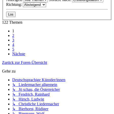
Richtung:
122 Themen
1
2
3
4
5
Nächste
Zurück zur Foren-Übersicht
Gehe zu
Deutschsprachige Künstler/innen
↳ Liedermacher allgemein
↳ Jö schau, die Österreicher
↳ Fendrich, Rainhard
↳ Hirsch, Ludwig
↳ Christliche Liedermacher
↳ Bierhorst, Rüdiger
↳ Biermann, Wolf