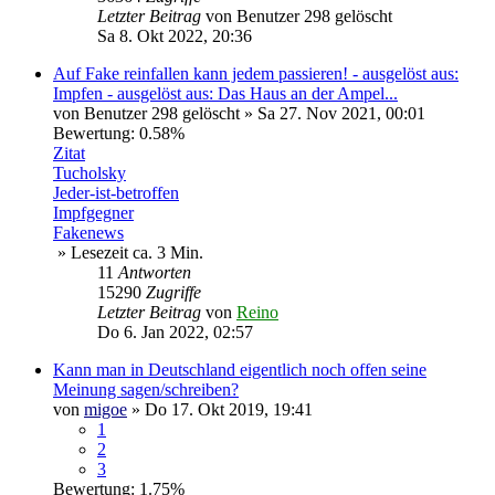
Letzter Beitrag
von
Benutzer 298 gelöscht
Sa 8. Okt 2022, 20:36
Auf Fake reinfallen kann jedem passieren! - ausgelöst aus:
Impfen - ausgelöst aus: Das Haus an der Ampel...
von
Benutzer 298 gelöscht
»
Sa 27. Nov 2021, 00:01
Bewertung: 0.58%
Zitat
Tucholsky
Jeder-ist-betroffen
Impfgegner
Fakenews
» Lesezeit ca. 3 Min.
11
Antworten
15290
Zugriffe
Letzter Beitrag
von
Reino
Do 6. Jan 2022, 02:57
Kann man in Deutschland eigentlich noch offen seine
Meinung sagen/schreiben?
von
migoe
»
Do 17. Okt 2019, 19:41
1
2
3
Bewertung: 1.75%