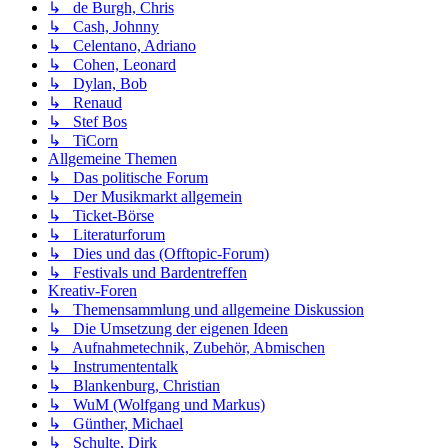
↳ de Burgh, Chris
↳ Cash, Johnny
↳ Celentano, Adriano
↳ Cohen, Leonard
↳ Dylan, Bob
↳ Renaud
↳ Stef Bos
↳ TiCorn
Allgemeine Themen
↳ Das politische Forum
↳ Der Musikmarkt allgemein
↳ Ticket-Börse
↳ Literaturforum
↳ Dies und das (Offtopic-Forum)
↳ Festivals und Bardentreffen
Kreativ-Foren
↳ Themensammlung und allgemeine Diskussion
↳ Die Umsetzung der eigenen Ideen
↳ Aufnahmetechnik, Zubehör, Abmischen
↳ Instrumententalk
↳ Blankenburg, Christian
↳ WuM (Wolfgang und Markus)
↳ Günther, Michael
↳ Schulte, Dirk