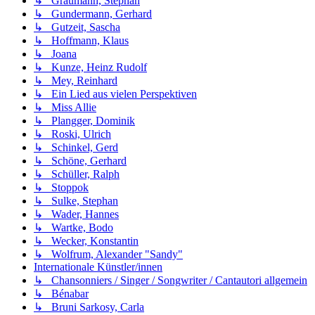
↳ Graumann, Stephan
↳ Gundermann, Gerhard
↳ Gutzeit, Sascha
↳ Hoffmann, Klaus
↳ Joana
↳ Kunze, Heinz Rudolf
↳ Mey, Reinhard
↳ Ein Lied aus vielen Perspektiven
↳ Miss Allie
↳ Plangger, Dominik
↳ Roski, Ulrich
↳ Schinkel, Gerd
↳ Schöne, Gerhard
↳ Schüller, Ralph
↳ Stoppok
↳ Sulke, Stephan
↳ Wader, Hannes
↳ Wartke, Bodo
↳ Wecker, Konstantin
↳ Wolfrum, Alexander "Sandy"
Internationale Künstler/innen
↳ Chansonniers / Singer / Songwriter / Cantautori allgemein
↳ Bénabar
↳ Bruni Sarkosy, Carla