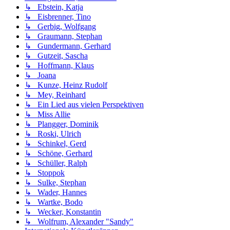
↳ Ebstein, Katja
↳ Eisbrenner, Tino
↳ Gerbig, Wolfgang
↳ Graumann, Stephan
↳ Gundermann, Gerhard
↳ Gutzeit, Sascha
↳ Hoffmann, Klaus
↳ Joana
↳ Kunze, Heinz Rudolf
↳ Mey, Reinhard
↳ Ein Lied aus vielen Perspektiven
↳ Miss Allie
↳ Plangger, Dominik
↳ Roski, Ulrich
↳ Schinkel, Gerd
↳ Schöne, Gerhard
↳ Schüller, Ralph
↳ Stoppok
↳ Sulke, Stephan
↳ Wader, Hannes
↳ Wartke, Bodo
↳ Wecker, Konstantin
↳ Wolfrum, Alexander "Sandy"