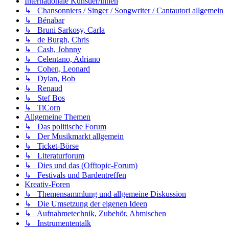
Internationale Künstler/innen
↳ Chansonniers / Singer / Songwriter / Cantautori allgemein
↳ Bénabar
↳ Bruni Sarkosy, Carla
↳ de Burgh, Chris
↳ Cash, Johnny
↳ Celentano, Adriano
↳ Cohen, Leonard
↳ Dylan, Bob
↳ Renaud
↳ Stef Bos
↳ TiCorn
Allgemeine Themen
↳ Das politische Forum
↳ Der Musikmarkt allgemein
↳ Ticket-Börse
↳ Literaturforum
↳ Dies und das (Offtopic-Forum)
↳ Festivals und Bardentreffen
Kreativ-Foren
↳ Themensammlung und allgemeine Diskussion
↳ Die Umsetzung der eigenen Ideen
↳ Aufnahmetechnik, Zubehör, Abmischen
↳ Instrumententalk