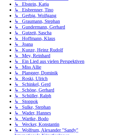
↳ Ebstein, Katja
↳ Eisbrenner, Tino
↳ Gerbig, Wolfgang
↳ Graumann, Stephan
↳ Gundermann, Gerhard
↳ Gutzeit, Sascha
↳ Hoffmann, Klaus
↳ Joana
↳ Kunze, Heinz Rudolf
↳ Mey, Reinhard
↳ Ein Lied aus vielen Perspektiven
↳ Miss Allie
↳ Plangger, Dominik
↳ Roski, Ulrich
↳ Schinkel, Gerd
↳ Schöne, Gerhard
↳ Schüller, Ralph
↳ Stoppok
↳ Sulke, Stephan
↳ Wader, Hannes
↳ Wartke, Bodo
↳ Wecker, Konstantin
↳ Wolfrum, Alexander "Sandy"