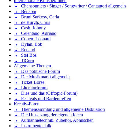
Internationale Künstler/innen
↳ Chansonniers / Singer / Songwriter / Cantautori allgemein
↳ Bénabar
↳ Bruni Sarkosy, Carla
↳ de Burgh, Chris
↳ Cash, Johnny
↳ Celentano, Adriano
↳ Cohen, Leonard
↳ Dylan, Bob
↳ Renaud
↳ Stef Bos
↳ TiCorn
Allgemeine Themen
↳ Das politische Forum
↳ Der Musikmarkt allgemein
↳ Ticket-Börse
↳ Literaturforum
↳ Dies und das (Offtopic-Forum)
↳ Festivals und Bardentreffen
Kreativ-Foren
↳ Themensammlung und allgemeine Diskussion
↳ Die Umsetzung der eigenen Ideen
↳ Aufnahmetechnik, Zubehör, Abmischen
↳ Instrumententalk