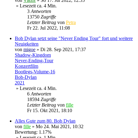
von
Viktor
»
So 17. Jul 2022, 12:55
» Lesezeit ca. 4 Min.
3
Antworten
13750
Zugriffe
Letzter Beitrag
von
Petra
Fr 22. Jul 2022, 11:08
Bob Dylan setzt seine "Never Ending Tour" fort und weitere
Neuigkeiten
von
migoe
»
Di 28. Sep 2021, 17:37
Shadow-Kingdom
Never-Ending-Tour
Konzertfilm
Bootlegs-Volume-16
Bob-Dylan
2021
» Lesezeit ca. 4 Min.
6
Antworten
18594
Zugriffe
Letzter Beitrag
von
fille
Fr 15. Okt 2021, 18:10
Alles Gute zum 80. Bob Dylan
von
fille
»
Mo 24. Mai 2021, 10:32
Bewertung: 1.17%
» Lesezeit ca. 1 Min.