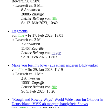
Bewertung: 0.58%
» Lesezeit ca. 8 Min.
8
Antworten
20885
Zugriffe
Letzter Beitrag
von
fille
So 12. Mär 2023, 10:40
Fragments
von
fille
»
Fr 17. Feb 2023, 18:01
» Lesezeit ca. 2 Min.
2
Antworten
11467
Zugriffe
Letzter Beitrag
von
migoe
So 26. Feb 2023, 12:03
Make you feel my love - aus einem anderen Blickwinkel
von
fille
»
So 29. Jan 2023, 11:19
» Lesezeit ca. 1 Min.
2
Antworten
15551
Zugriffe
Letzter Beitrag
von
fille
So 5. Feb 2023, 15:26
"Rough and Rowdy Ways" World Wide Tour im Oktober in
Deutschland: VVK ab morgen; handyfreie Shows