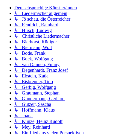
Deutschsprachige Künstler/innen
↳ Liedermacher allgemein
↳ Jö schau, die Österreicher
↳ Fendrich, Rainhard
↳ Hirsch, Ludwig
↳ Christliche Liedermacher
↳ Bierhorst, Rüdiger
↳ Biermann, Wolf
↳ Bode, Frank
↳ Buck, Wolfgang
↳ van Dannen, Funny
↳ Degenhardt, Franz Josef
↳ Ebstein, Katja
↳ Eisbrenner, Tino
↳ Gerbig, Wolfgang
↳ Graumann, Stephan
↳ Gundermann, Gerhard
↳ Gutzeit, Sascha
↳ Hoffmann, Klaus
↳ Joana
↳ Kunze, Heinz Rudolf
↳ Mey, Reinhard
↳ Ein Lied aus vielen Perspektiven