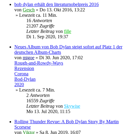
bob dylan erhält den literaturnobelpreis 2016
von
Gesch
»
Do 13. Okt 2016, 13:22
» Lesezeit ca. 11 Min.
16
Antworten
21207
Zugriffe
Letzter Beitrag
von
fille
Di 1. Sep 2020, 19:37
Neues Album von Bob Dylan steigt sofort auf Platz 1 der
deutschen Album-Charts
von
migoe
»
Di 30. Jun 2020, 17:02
Rough-and-Rowdy-Ways
Rezension
Corona
Bod-Dylan
2020
» Lesezeit ca. 7 Min.
2
Antworten
16559
Zugriffe
Letzter Beitrag
von
Skywise
Mo 13. Jul 2020, 11:15
Rolling Thunder Revue: A Bob Dylan Story By Martin
Scorsese
von
Viktor
»
Sa 8. Jun 2019, 16:07