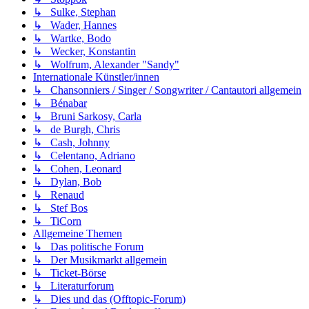
↳ Sulke, Stephan
↳ Wader, Hannes
↳ Wartke, Bodo
↳ Wecker, Konstantin
↳ Wolfrum, Alexander "Sandy"
Internationale Künstler/innen
↳ Chansonniers / Singer / Songwriter / Cantautori allgemein
↳ Bénabar
↳ Bruni Sarkosy, Carla
↳ de Burgh, Chris
↳ Cash, Johnny
↳ Celentano, Adriano
↳ Cohen, Leonard
↳ Dylan, Bob
↳ Renaud
↳ Stef Bos
↳ TiCorn
Allgemeine Themen
↳ Das politische Forum
↳ Der Musikmarkt allgemein
↳ Ticket-Börse
↳ Literaturforum
↳ Dies und das (Offtopic-Forum)