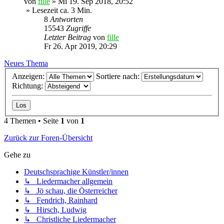
von
fille
»
Mi 19. Sep 2018, 20:52
» Lesezeit ca. 3 Min.
8
Antworten
15543
Zugriffe
Letzter Beitrag
von
fille
Fr 26. Apr 2019, 20:29
Neues Thema
Anzeigen:
Sortiere nach:
Richtung:
4 Themen • Seite
1
von
1
Zurück zur Foren-Übersicht
Gehe zu
Deutschsprachige Künstler/innen
↳ Liedermacher allgemein
↳ Jö schau, die Österreicher
↳ Fendrich, Rainhard
↳ Hirsch, Ludwig
↳ Christliche Liedermacher