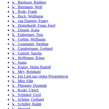
↳ Bierhorst, Rüdiger
↳ Biermann, Wolf
↳ Bode, Frank
↳ Buck, Wolfgang
↳ van Dannen, Funny
↳ Degenhardt, Franz Josef
↳ Ebstein, Katja
↳ Eisbrenner, Tino
↳ Gerbig, Wolfgang
↳ Graumann, Stephan
↳ Gundermann, Gerhard
↳ Gutzeit, Sascha
↳ Hoffmann, Klaus
↳ Joana
↳ Kunze, Heinz Rudolf
↳ Mey, Reinhard
↳ Ein Lied aus vielen Perspektiven
↳ Miss Allie
↳ Plangger, Dominik
↳ Roski, Ulrich
↳ Schinkel, Gerd
↳ Schöne, Gerhard
↳ Schüller, Ralph
↳ Stoppok