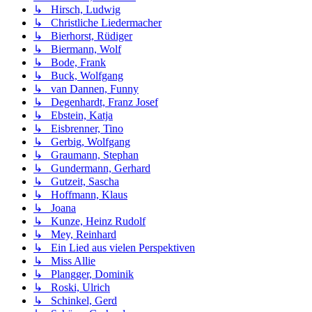
↳ Hirsch, Ludwig
↳ Christliche Liedermacher
↳ Bierhorst, Rüdiger
↳ Biermann, Wolf
↳ Bode, Frank
↳ Buck, Wolfgang
↳ van Dannen, Funny
↳ Degenhardt, Franz Josef
↳ Ebstein, Katja
↳ Eisbrenner, Tino
↳ Gerbig, Wolfgang
↳ Graumann, Stephan
↳ Gundermann, Gerhard
↳ Gutzeit, Sascha
↳ Hoffmann, Klaus
↳ Joana
↳ Kunze, Heinz Rudolf
↳ Mey, Reinhard
↳ Ein Lied aus vielen Perspektiven
↳ Miss Allie
↳ Plangger, Dominik
↳ Roski, Ulrich
↳ Schinkel, Gerd