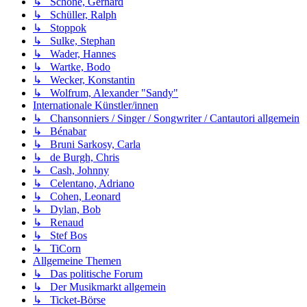
↳ Schöne, Gerhard
↳ Schüller, Ralph
↳ Stoppok
↳ Sulke, Stephan
↳ Wader, Hannes
↳ Wartke, Bodo
↳ Wecker, Konstantin
↳ Wolfrum, Alexander "Sandy"
Internationale Künstler/innen
↳ Chansonniers / Singer / Songwriter / Cantautori allgemein
↳ Bénabar
↳ Bruni Sarkosy, Carla
↳ de Burgh, Chris
↳ Cash, Johnny
↳ Celentano, Adriano
↳ Cohen, Leonard
↳ Dylan, Bob
↳ Renaud
↳ Stef Bos
↳ TiCorn
Allgemeine Themen
↳ Das politische Forum
↳ Der Musikmarkt allgemein
↳ Ticket-Börse