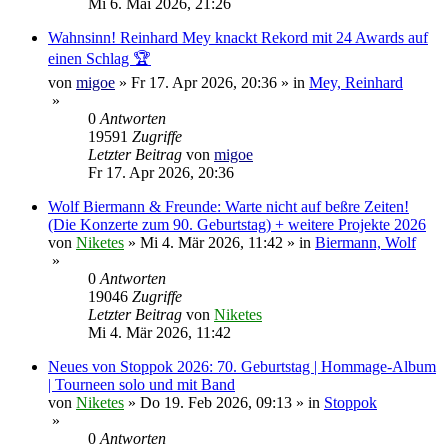
Mi 6. Mai 2026, 21:26
Wahnsinn! Reinhard Mey knackt Rekord mit 24 Awards auf
einen Schlag 🏆
von
migoe
»
Fr 17. Apr 2026, 20:36
» in
Mey, Reinhard
»
0
Antworten
19591
Zugriffe
Letzter Beitrag
von
migoe
Fr 17. Apr 2026, 20:36
Wolf Biermann & Freunde: Warte nicht auf beßre Zeiten!
(Die Konzerte zum 90. Geburtstag) + weitere Projekte 2026
von
Niketes
»
Mi 4. Mär 2026, 11:42
» in
Biermann, Wolf
»
0
Antworten
19046
Zugriffe
Letzter Beitrag
von
Niketes
Mi 4. Mär 2026, 11:42
Neues von Stoppok 2026: 70. Geburtstag | Hommage-Album
| Tourneen solo und mit Band
von
Niketes
»
Do 19. Feb 2026, 09:13
» in
Stoppok
»
0
Antworten