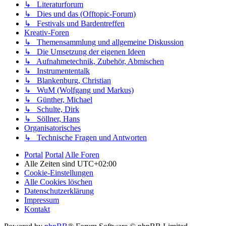
↳ Literaturforum
↳ Dies und das (Offtopic-Forum)
↳ Festivals und Bardentreffen
Kreativ-Foren
↳ Themensammlung und allgemeine Diskussion
↳ Die Umsetzung der eigenen Ideen
↳ Aufnahmetechnik, Zubehör, Abmischen
↳ Instrumententalk
↳ Blankenburg, Christian
↳ WuM (Wolfgang und Markus)
↳ Günther, Michael
↳ Schulte, Dirk
↳ Söllner, Hans
Organisatorisches
↳ Technische Fragen und Antworten
Portal
Portal
Alle Foren
Alle Zeiten sind
UTC+02:00
Cookie-Einstellungen
Alle Cookies löschen
Datenschutzerklärung
Impressum
Kontakt