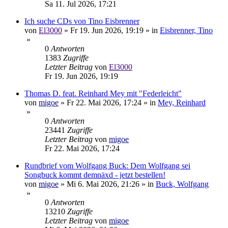
Sa 11. Jul 2026, 17:21
Ich suche CDs von Tino Eisbrenner
von
El3000
»
Fr 19. Jun 2026, 19:19
» in
Eisbrenner, Tino
»
0
Antworten
1383
Zugriffe
Letzter Beitrag
von
El3000
Fr 19. Jun 2026, 19:19
Thomas D. feat. Reinhard Mey mit "Federleicht"
von
migoe
»
Fr 22. Mai 2026, 17:24
» in
Mey, Reinhard
»
0
Antworten
23441
Zugriffe
Letzter Beitrag
von
migoe
Fr 22. Mai 2026, 17:24
Rundbrief vom Wolfgang Buck: Dem Wolfgang sei
Songbuck kommt demnäxd - jetzt bestellen!
von
migoe
»
Mi 6. Mai 2026, 21:26
» in
Buck, Wolfgang
»
0
Antworten
13210
Zugriffe
Letzter Beitrag
von
migoe