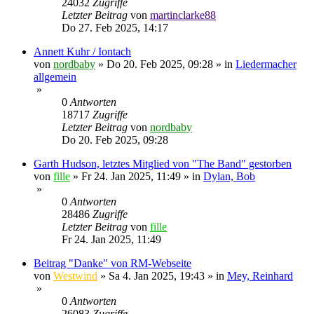
24032
Zugriffe
Letzter Beitrag
von
martinclarke88
Do 27. Feb 2025, 14:17
Annett Kuhr / Iontach
von
nordbaby
»
Do 20. Feb 2025, 09:28
» in
Liedermacher
allgemein
»
0
Antworten
18717
Zugriffe
Letzter Beitrag
von
nordbaby
Do 20. Feb 2025, 09:28
Garth Hudson, letztes Mitglied von "The Band" gestorben
von
fille
»
Fr 24. Jan 2025, 11:49
» in
Dylan, Bob
»
0
Antworten
28486
Zugriffe
Letzter Beitrag
von
fille
Fr 24. Jan 2025, 11:49
Beitrag "Danke" von RM-Webseite
von
Westwind
»
Sa 4. Jan 2025, 19:43
» in
Mey, Reinhard
»
0
Antworten
26083
Zugriffe