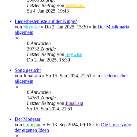
Letzter Beitrag
von
Westwind
Sa 4. Jan 2025, 19:43
Liederbestenliste auf der Kippe?
von
Skywise
»
Do 2. Jan 2025, 15:30
» in
Der Musikmarkt
allgemein
»
0
Antworten
29732
Zugriffe
Letzter Beitrag
von
Skywise
Do 2. Jan 2025, 15:30
Song gesucht
von
JunaLara
»
So 15. Sep 2024, 21:51
» in
Liedermacher
allgemein
»
0
Antworten
14769
Zugriffe
Letzter Beitrag
von
JunaLara
So 15. Sep 2024, 21:51
Der Modezar
von
Gofmann
»
Fr 13. Sep 2024, 09:16
» in
Die Umsetzung
der eigenen Ideen
»