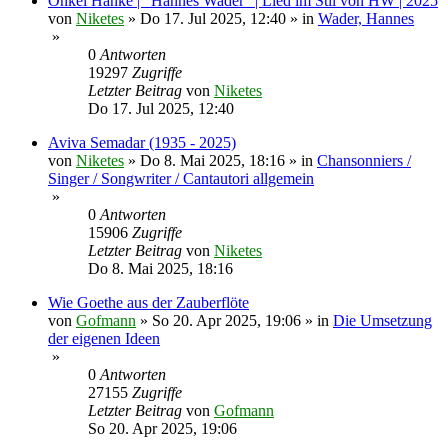
Onkel Hanke | "Hannes Wader" | Lied im Stil von HW | 2025
von
Niketes
»
Do 17. Jul 2025, 12:40
» in
Wader, Hannes
»
0
Antworten
19297
Zugriffe
Letzter Beitrag
von
Niketes
Do 17. Jul 2025, 12:40
Aviva Semadar (1935 - 2025)
von
Niketes
»
Do 8. Mai 2025, 18:16
» in
Chansonniers /
Singer / Songwriter / Cantautori allgemein
»
0
Antworten
15906
Zugriffe
Letzter Beitrag
von
Niketes
Do 8. Mai 2025, 18:16
Wie Goethe aus der Zauberflöte
von
Gofmann
»
So 20. Apr 2025, 19:06
» in
Die Umsetzung
der eigenen Ideen
»
0
Antworten
27155
Zugriffe
Letzter Beitrag
von
Gofmann
So 20. Apr 2025, 19:06