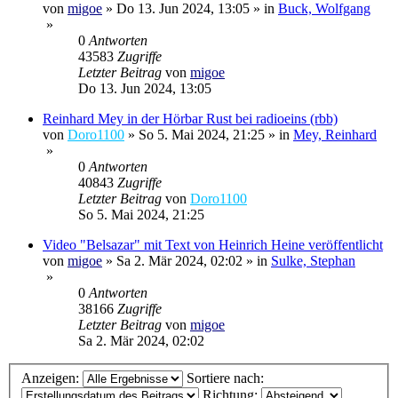
von
migoe
»
Do 13. Jun 2024, 13:05
» in
Buck, Wolfgang
»
0
Antworten
43583
Zugriffe
Letzter Beitrag
von
migoe
Do 13. Jun 2024, 13:05
Reinhard Mey in der Hörbar Rust bei radioeins (rbb)
von
Doro1100
»
So 5. Mai 2024, 21:25
» in
Mey, Reinhard
»
0
Antworten
40843
Zugriffe
Letzter Beitrag
von
Doro1100
So 5. Mai 2024, 21:25
Video "Belsazar" mit Text von Heinrich Heine veröffentlicht
von
migoe
»
Sa 2. Mär 2024, 02:02
» in
Sulke, Stephan
»
0
Antworten
38166
Zugriffe
Letzter Beitrag
von
migoe
Sa 2. Mär 2024, 02:02
Anzeigen:
Sortiere nach:
Richtung: