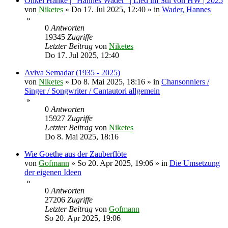
Onkel Hanke | "Hannes Wader" | Lied im Stil von HW | 2025
von
Niketes
»
Do 17. Jul 2025, 12:40
» in
Wader, Hannes
»
0
Antworten
19345
Zugriffe
Letzter Beitrag
von
Niketes
Do 17. Jul 2025, 12:40
Aviva Semadar (1935 - 2025)
von
Niketes
»
Do 8. Mai 2025, 18:16
» in
Chansonniers /
Singer / Songwriter / Cantautori allgemein
»
0
Antworten
15927
Zugriffe
Letzter Beitrag
von
Niketes
Do 8. Mai 2025, 18:16
Wie Goethe aus der Zauberflöte
von
Gofmann
»
So 20. Apr 2025, 19:06
» in
Die Umsetzung
der eigenen Ideen
»
0
Antworten
27206
Zugriffe
Letzter Beitrag
von
Gofmann
So 20. Apr 2025, 19:06