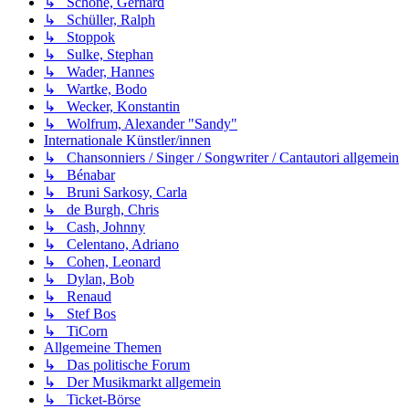
↳ Schöne, Gerhard
↳ Schüller, Ralph
↳ Stoppok
↳ Sulke, Stephan
↳ Wader, Hannes
↳ Wartke, Bodo
↳ Wecker, Konstantin
↳ Wolfrum, Alexander "Sandy"
Internationale Künstler/innen
↳ Chansonniers / Singer / Songwriter / Cantautori allgemein
↳ Bénabar
↳ Bruni Sarkosy, Carla
↳ de Burgh, Chris
↳ Cash, Johnny
↳ Celentano, Adriano
↳ Cohen, Leonard
↳ Dylan, Bob
↳ Renaud
↳ Stef Bos
↳ TiCorn
Allgemeine Themen
↳ Das politische Forum
↳ Der Musikmarkt allgemein
↳ Ticket-Börse