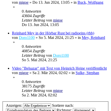
von
migoe
»
Do 13. Jun 2024, 13:05
» in
Buck, Wolfgang
»
0
Antworten
43604
Zugriffe
Letzter Beitrag
von
migoe
Do 13. Jun 2024, 13:05
Reinhard Mey in der Hörbar Rust bei radioeins (rbb)
von
Doro1100
»
So 5. Mai 2024, 21:25
» in
Mey, Reinhard
»
0
Antworten
40854
Zugriffe
Letzter Beitrag
von
Doro1100
So 5. Mai 2024, 21:25
Video "Belsazar" mit Text von Heinrich Heine veröffentlicht
von
migoe
»
Sa 2. Mär 2024, 02:02
» in
Sulke, Stephan
»
0
Antworten
38175
Zugriffe
Letzter Beitrag
von
migoe
Sa 2. Mär 2024, 02:02
Anzeigen:
Sortiere nach:
Richtung: