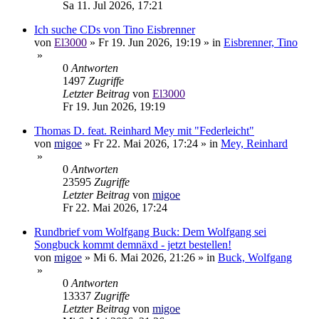
Sa 11. Jul 2026, 17:21
Ich suche CDs von Tino Eisbrenner
von
El3000
»
Fr 19. Jun 2026, 19:19
» in
Eisbrenner, Tino
»
0
Antworten
1497
Zugriffe
Letzter Beitrag
von
El3000
Fr 19. Jun 2026, 19:19
Thomas D. feat. Reinhard Mey mit "Federleicht"
von
migoe
»
Fr 22. Mai 2026, 17:24
» in
Mey, Reinhard
»
0
Antworten
23595
Zugriffe
Letzter Beitrag
von
migoe
Fr 22. Mai 2026, 17:24
Rundbrief vom Wolfgang Buck: Dem Wolfgang sei
Songbuck kommt demnäxd - jetzt bestellen!
von
migoe
»
Mi 6. Mai 2026, 21:26
» in
Buck, Wolfgang
»
0
Antworten
13337
Zugriffe
Letzter Beitrag
von
migoe