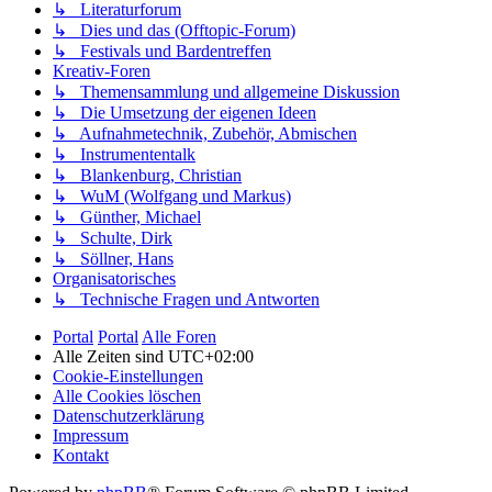
↳ Literaturforum
↳ Dies und das (Offtopic-Forum)
↳ Festivals und Bardentreffen
Kreativ-Foren
↳ Themensammlung und allgemeine Diskussion
↳ Die Umsetzung der eigenen Ideen
↳ Aufnahmetechnik, Zubehör, Abmischen
↳ Instrumententalk
↳ Blankenburg, Christian
↳ WuM (Wolfgang und Markus)
↳ Günther, Michael
↳ Schulte, Dirk
↳ Söllner, Hans
Organisatorisches
↳ Technische Fragen und Antworten
Portal
Portal
Alle Foren
Alle Zeiten sind
UTC+02:00
Cookie-Einstellungen
Alle Cookies löschen
Datenschutzerklärung
Impressum
Kontakt