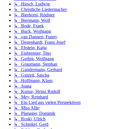
↳ Hirsch, Ludwig
↳ Christliche Liedermacher
↳ Bierhorst, Rüdiger
↳ Biermann, Wolf
↳ Bode, Frank
↳ Buck, Wolfgang
↳ van Dannen, Funny
↳ Degenhardt, Franz Josef
↳ Ebstein, Katja
↳ Eisbrenner, Tino
↳ Gerbig, Wolfgang
↳ Graumann, Stephan
↳ Gundermann, Gerhard
↳ Gutzeit, Sascha
↳ Hoffmann, Klaus
↳ Joana
↳ Kunze, Heinz Rudolf
↳ Mey, Reinhard
↳ Ein Lied aus vielen Perspektiven
↳ Miss Allie
↳ Plangger, Dominik
↳ Roski, Ulrich
↳ Schinkel, Gerd