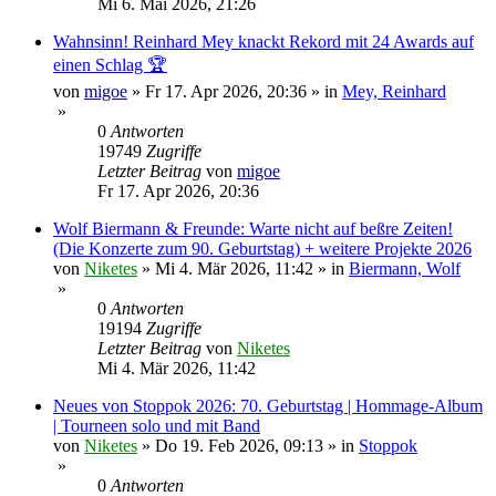
Mi 6. Mai 2026, 21:26
Wahnsinn! Reinhard Mey knackt Rekord mit 24 Awards auf
einen Schlag 🏆
von
migoe
»
Fr 17. Apr 2026, 20:36
» in
Mey, Reinhard
»
0
Antworten
19749
Zugriffe
Letzter Beitrag
von
migoe
Fr 17. Apr 2026, 20:36
Wolf Biermann & Freunde: Warte nicht auf beßre Zeiten!
(Die Konzerte zum 90. Geburtstag) + weitere Projekte 2026
von
Niketes
»
Mi 4. Mär 2026, 11:42
» in
Biermann, Wolf
»
0
Antworten
19194
Zugriffe
Letzter Beitrag
von
Niketes
Mi 4. Mär 2026, 11:42
Neues von Stoppok 2026: 70. Geburtstag | Hommage-Album
| Tourneen solo und mit Band
von
Niketes
»
Do 19. Feb 2026, 09:13
» in
Stoppok
»
0
Antworten