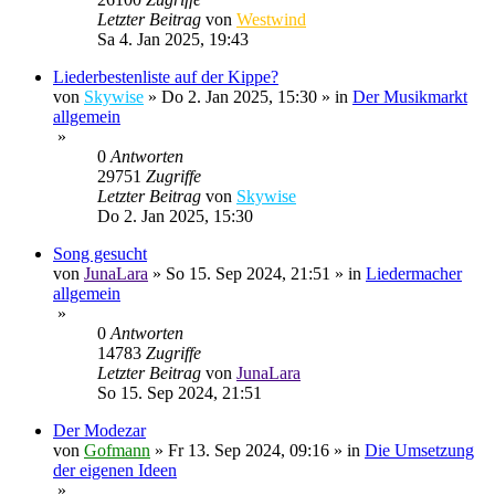
Letzter Beitrag
von
Westwind
Sa 4. Jan 2025, 19:43
Liederbestenliste auf der Kippe?
von
Skywise
»
Do 2. Jan 2025, 15:30
» in
Der Musikmarkt
allgemein
»
0
Antworten
29751
Zugriffe
Letzter Beitrag
von
Skywise
Do 2. Jan 2025, 15:30
Song gesucht
von
JunaLara
»
So 15. Sep 2024, 21:51
» in
Liedermacher
allgemein
»
0
Antworten
14783
Zugriffe
Letzter Beitrag
von
JunaLara
So 15. Sep 2024, 21:51
Der Modezar
von
Gofmann
»
Fr 13. Sep 2024, 09:16
» in
Die Umsetzung
der eigenen Ideen
»