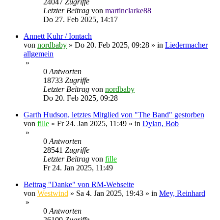
24047
Zugriffe
Letzter Beitrag
von
martinclarke88
Do 27. Feb 2025, 14:17
Annett Kuhr / Iontach
von
nordbaby
»
Do 20. Feb 2025, 09:28
» in
Liedermacher
allgemein
»
0
Antworten
18733
Zugriffe
Letzter Beitrag
von
nordbaby
Do 20. Feb 2025, 09:28
Garth Hudson, letztes Mitglied von "The Band" gestorben
von
fille
»
Fr 24. Jan 2025, 11:49
» in
Dylan, Bob
»
0
Antworten
28541
Zugriffe
Letzter Beitrag
von
fille
Fr 24. Jan 2025, 11:49
Beitrag "Danke" von RM-Webseite
von
Westwind
»
Sa 4. Jan 2025, 19:43
» in
Mey, Reinhard
»
0
Antworten
26100
Zugriffe