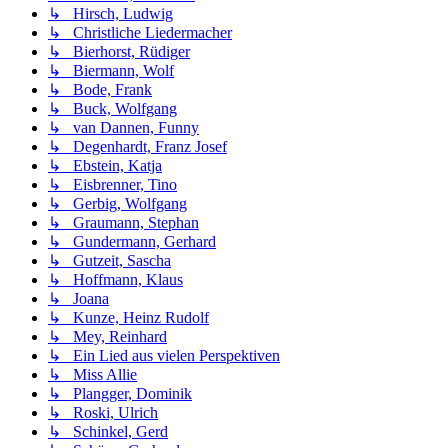
↳ Hirsch, Ludwig
↳ Christliche Liedermacher
↳ Bierhorst, Rüdiger
↳ Biermann, Wolf
↳ Bode, Frank
↳ Buck, Wolfgang
↳ van Dannen, Funny
↳ Degenhardt, Franz Josef
↳ Ebstein, Katja
↳ Eisbrenner, Tino
↳ Gerbig, Wolfgang
↳ Graumann, Stephan
↳ Gundermann, Gerhard
↳ Gutzeit, Sascha
↳ Hoffmann, Klaus
↳ Joana
↳ Kunze, Heinz Rudolf
↳ Mey, Reinhard
↳ Ein Lied aus vielen Perspektiven
↳ Miss Allie
↳ Plangger, Dominik
↳ Roski, Ulrich
↳ Schinkel, Gerd