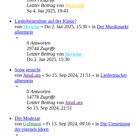
Letzter Beitrag
von
Westwind
Sa 4. Jan 2025, 19:43
Liederbestenliste auf der Kippe?
von
Skywise
»
Do 2. Jan 2025, 15:30
» in
Der Musikmarkt
allgemein
»
0
Antworten
29744
Zugriffe
Letzter Beitrag
von
Skywise
Do 2. Jan 2025, 15:30
Song gesucht
von
JunaLara
»
So 15. Sep 2024, 21:51
» in
Liedermacher
allgemein
»
0
Antworten
14778
Zugriffe
Letzter Beitrag
von
JunaLara
So 15. Sep 2024, 21:51
Der Modezar
von
Gofmann
»
Fr 13. Sep 2024, 09:16
» in
Die Umsetzung
der eigenen Ideen
»