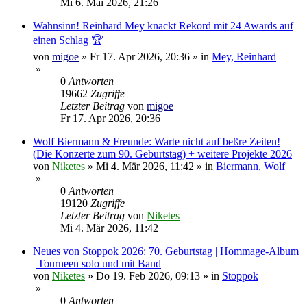
Mi 6. Mai 2026, 21:26
Wahnsinn! Reinhard Mey knackt Rekord mit 24 Awards auf
einen Schlag 🏆
von
migoe
»
Fr 17. Apr 2026, 20:36
» in
Mey, Reinhard
»
0
Antworten
19662
Zugriffe
Letzter Beitrag
von
migoe
Fr 17. Apr 2026, 20:36
Wolf Biermann & Freunde: Warte nicht auf beßre Zeiten!
(Die Konzerte zum 90. Geburtstag) + weitere Projekte 2026
von
Niketes
»
Mi 4. Mär 2026, 11:42
» in
Biermann, Wolf
»
0
Antworten
19120
Zugriffe
Letzter Beitrag
von
Niketes
Mi 4. Mär 2026, 11:42
Neues von Stoppok 2026: 70. Geburtstag | Hommage-Album
| Tourneen solo und mit Band
von
Niketes
»
Do 19. Feb 2026, 09:13
» in
Stoppok
»
0
Antworten