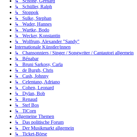
↳ Schöne, Gerhard
↳ Schüller, Ralph
↳ Stoppok
↳ Sulke, Stephan
↳ Wader, Hannes
↳ Wartke, Bodo
↳ Wecker, Konstantin
↳ Wolfrum, Alexander "Sandy"
Internationale Künstler/innen
↳ Chansonniers / Singer / Songwriter / Cantautori allgemein
↳ Bénabar
↳ Bruni Sarkosy, Carla
↳ de Burgh, Chris
↳ Cash, Johnny
↳ Celentano, Adriano
↳ Cohen, Leonard
↳ Dylan, Bob
↳ Renaud
↳ Stef Bos
↳ TiCorn
Allgemeine Themen
↳ Das politische Forum
↳ Der Musikmarkt allgemein
↳ Ticket-Börse