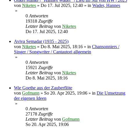
Onkel Hanke | "Hannes Wader" | Lied im Stil von HW | 2025
von
Niketes
»
Do 17. Jul 2025, 12:40
» in
Wader, Hannes
»
0
Antworten
19318
Zugriffe
Letzter Beitrag
von
Niketes
Do 17. Jul 2025, 12:40
Aviva Semadar (1935 - 2025)
von
Niketes
»
Do 8. Mai 2025, 18:16
» in
Chansonniers /
Singer / Songwriter / Cantautori allgemein
»
0
Antworten
15921
Zugriffe
Letzter Beitrag
von
Niketes
Do 8. Mai 2025, 18:16
Wie Goethe aus der Zauberflöte
von
Gofmann
»
So 20. Apr 2025, 19:06
» in
Die Umsetzung
der eigenen Ideen
»
0
Antworten
27178
Zugriffe
Letzter Beitrag
von
Gofmann
So 20. Apr 2025, 19:06