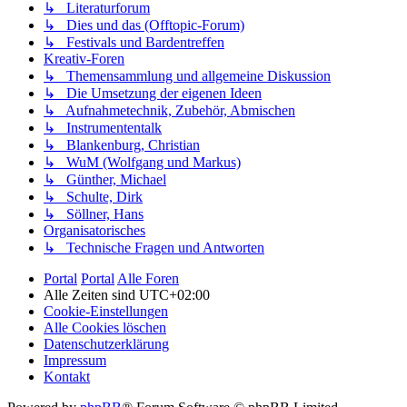
↳ Literaturforum
↳ Dies und das (Offtopic-Forum)
↳ Festivals und Bardentreffen
Kreativ-Foren
↳ Themensammlung und allgemeine Diskussion
↳ Die Umsetzung der eigenen Ideen
↳ Aufnahmetechnik, Zubehör, Abmischen
↳ Instrumententalk
↳ Blankenburg, Christian
↳ WuM (Wolfgang und Markus)
↳ Günther, Michael
↳ Schulte, Dirk
↳ Söllner, Hans
Organisatorisches
↳ Technische Fragen und Antworten
Portal
Portal
Alle Foren
Alle Zeiten sind
UTC+02:00
Cookie-Einstellungen
Alle Cookies löschen
Datenschutzerklärung
Impressum
Kontakt