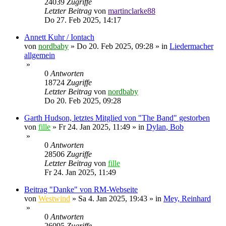
24039
Zugriffe
Letzter Beitrag
von
martinclarke88
Do 27. Feb 2025, 14:17
Annett Kuhr / Iontach
von
nordbaby
»
Do 20. Feb 2025, 09:28
» in
Liedermacher
allgemein
»
0
Antworten
18724
Zugriffe
Letzter Beitrag
von
nordbaby
Do 20. Feb 2025, 09:28
Garth Hudson, letztes Mitglied von "The Band" gestorben
von
fille
»
Fr 24. Jan 2025, 11:49
» in
Dylan, Bob
»
0
Antworten
28506
Zugriffe
Letzter Beitrag
von
fille
Fr 24. Jan 2025, 11:49
Beitrag "Danke" von RM-Webseite
von
Westwind
»
Sa 4. Jan 2025, 19:43
» in
Mey, Reinhard
»
0
Antworten
26095
Zugriffe