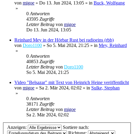
von
migoe
»
Do 13. Jun 2024, 13:05
» in
Buck, Wolfgang
»
0
Antworten
43595
Zugriffe
Letzter Beitrag
von
migoe
Do 13. Jun 2024, 13:05
Reinhard Mey in der Hörbar Rust bei radioeins (rbb)
von
Doro1100
»
So 5. Mai 2024, 21:25
» in
Mey, Reinhard
»
0
Antworten
40853
Zugriffe
Letzter Beitrag
von
Doro1100
So 5. Mai 2024, 21:25
Video "Belsazar" mit Text von Heinrich Heine veröffentlicht
von
migoe
»
Sa 2. Mär 2024, 02:02
» in
Sulke, Stephan
»
0
Antworten
38171
Zugriffe
Letzter Beitrag
von
migoe
Sa 2. Mär 2024, 02:02
Anzeigen:
Sortiere nach:
Richtung: