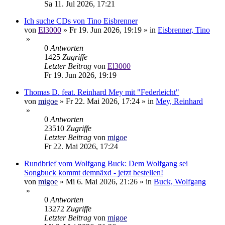
Sa 11. Jul 2026, 17:21
Ich suche CDs von Tino Eisbrenner
von
El3000
»
Fr 19. Jun 2026, 19:19
» in
Eisbrenner, Tino
»
0
Antworten
1425
Zugriffe
Letzter Beitrag
von
El3000
Fr 19. Jun 2026, 19:19
Thomas D. feat. Reinhard Mey mit "Federleicht"
von
migoe
»
Fr 22. Mai 2026, 17:24
» in
Mey, Reinhard
»
0
Antworten
23510
Zugriffe
Letzter Beitrag
von
migoe
Fr 22. Mai 2026, 17:24
Rundbrief vom Wolfgang Buck: Dem Wolfgang sei
Songbuck kommt demnäxd - jetzt bestellen!
von
migoe
»
Mi 6. Mai 2026, 21:26
» in
Buck, Wolfgang
»
0
Antworten
13272
Zugriffe
Letzter Beitrag
von
migoe