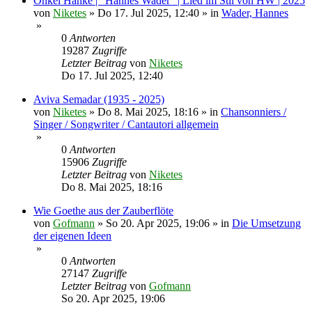
Onkel Hanke | "Hannes Wader" | Lied im Stil von HW | 2025
von
Niketes
»
Do 17. Jul 2025, 12:40
» in
Wader, Hannes
»
0
Antworten
19287
Zugriffe
Letzter Beitrag
von
Niketes
Do 17. Jul 2025, 12:40
Aviva Semadar (1935 - 2025)
von
Niketes
»
Do 8. Mai 2025, 18:16
» in
Chansonniers /
Singer / Songwriter / Cantautori allgemein
»
0
Antworten
15906
Zugriffe
Letzter Beitrag
von
Niketes
Do 8. Mai 2025, 18:16
Wie Goethe aus der Zauberflöte
von
Gofmann
»
So 20. Apr 2025, 19:06
» in
Die Umsetzung
der eigenen Ideen
»
0
Antworten
27147
Zugriffe
Letzter Beitrag
von
Gofmann
So 20. Apr 2025, 19:06