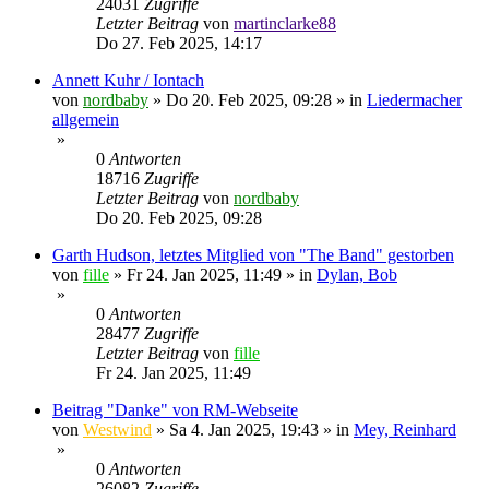
24031
Zugriffe
Letzter Beitrag
von
martinclarke88
Do 27. Feb 2025, 14:17
Annett Kuhr / Iontach
von
nordbaby
»
Do 20. Feb 2025, 09:28
» in
Liedermacher
allgemein
»
0
Antworten
18716
Zugriffe
Letzter Beitrag
von
nordbaby
Do 20. Feb 2025, 09:28
Garth Hudson, letztes Mitglied von "The Band" gestorben
von
fille
»
Fr 24. Jan 2025, 11:49
» in
Dylan, Bob
»
0
Antworten
28477
Zugriffe
Letzter Beitrag
von
fille
Fr 24. Jan 2025, 11:49
Beitrag "Danke" von RM-Webseite
von
Westwind
»
Sa 4. Jan 2025, 19:43
» in
Mey, Reinhard
»
0
Antworten
26082
Zugriffe