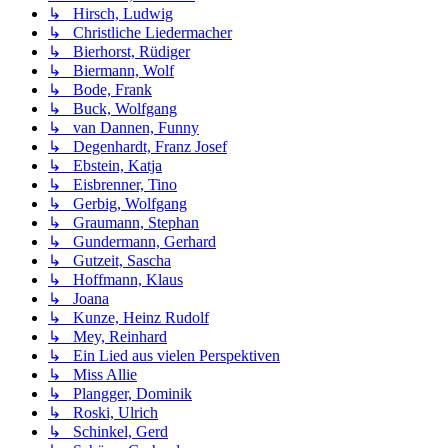
↳ Hirsch, Ludwig
↳ Christliche Liedermacher
↳ Bierhorst, Rüdiger
↳ Biermann, Wolf
↳ Bode, Frank
↳ Buck, Wolfgang
↳ van Dannen, Funny
↳ Degenhardt, Franz Josef
↳ Ebstein, Katja
↳ Eisbrenner, Tino
↳ Gerbig, Wolfgang
↳ Graumann, Stephan
↳ Gundermann, Gerhard
↳ Gutzeit, Sascha
↳ Hoffmann, Klaus
↳ Joana
↳ Kunze, Heinz Rudolf
↳ Mey, Reinhard
↳ Ein Lied aus vielen Perspektiven
↳ Miss Allie
↳ Plangger, Dominik
↳ Roski, Ulrich
↳ Schinkel, Gerd