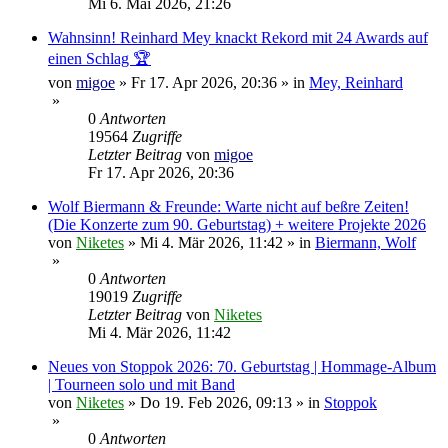
Mi 6. Mai 2026, 21:26
Wahnsinn! Reinhard Mey knackt Rekord mit 24 Awards auf
einen Schlag 🏆
von
migoe
»
Fr 17. Apr 2026, 20:36
» in
Mey, Reinhard
»
0
Antworten
19564
Zugriffe
Letzter Beitrag
von
migoe
Fr 17. Apr 2026, 20:36
Wolf Biermann & Freunde: Warte nicht auf beßre Zeiten!
(Die Konzerte zum 90. Geburtstag) + weitere Projekte 2026
von
Niketes
»
Mi 4. Mär 2026, 11:42
» in
Biermann, Wolf
»
0
Antworten
19019
Zugriffe
Letzter Beitrag
von
Niketes
Mi 4. Mär 2026, 11:42
Neues von Stoppok 2026: 70. Geburtstag | Hommage-Album
| Tourneen solo und mit Band
von
Niketes
»
Do 19. Feb 2026, 09:13
» in
Stoppok
»
0
Antworten