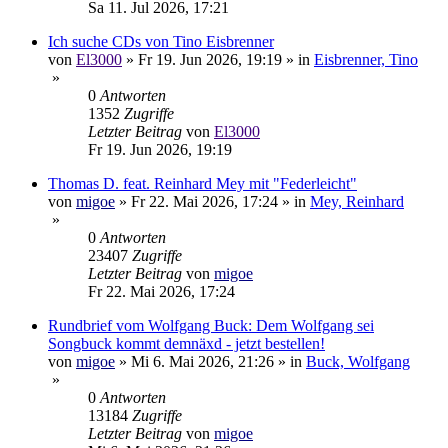
Sa 11. Jul 2026, 17:21
Ich suche CDs von Tino Eisbrenner
von
El3000
»
Fr 19. Jun 2026, 19:19
» in
Eisbrenner, Tino
»
0
Antworten
1352
Zugriffe
Letzter Beitrag
von
El3000
Fr 19. Jun 2026, 19:19
Thomas D. feat. Reinhard Mey mit "Federleicht"
von
migoe
»
Fr 22. Mai 2026, 17:24
» in
Mey, Reinhard
»
0
Antworten
23407
Zugriffe
Letzter Beitrag
von
migoe
Fr 22. Mai 2026, 17:24
Rundbrief vom Wolfgang Buck: Dem Wolfgang sei
Songbuck kommt demnäxd - jetzt bestellen!
von
migoe
»
Mi 6. Mai 2026, 21:26
» in
Buck, Wolfgang
»
0
Antworten
13184
Zugriffe
Letzter Beitrag
von
migoe