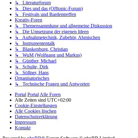
↳ Literaturforum
↳ Dies und das (Offtopic-Forum)
↳ Festivals und Bardentreffen
Kreativ-Foren
↳ Themensammlung und allgemeine Diskussion
↳ Die Umsetzung der eigenen Ideen
↳ Aufnahmetechnik, Zubehör, Abmischen
↳ Instrumententalk
↳ Blankenburg, Christian
↳ WuM (Wolfgang und Markus)
↳ Günther, Michael
↳ Schulte, Dirk
↳ Söllner, Hans
Organisatorisches
↳ Technische Fragen und Antworten
Portal
Portal
Alle Foren
Alle Zeiten sind
UTC+02:00
Cookie-Einstellungen
Alle Cookies löschen
Datenschutzerklärung
Impressum
Kontakt