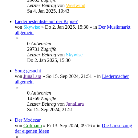
Letzter Beitrag
von
Westwind
Sa 4. Jan 2025, 19:43
Liederbestenliste auf der Kippe?
von
Skywise
»
Do 2. Jan 2025, 15:30
» in
Der Musikmarkt
allgemein
»
0
Antworten
29731
Zugriffe
Letzter Beitrag
von
Skywise
Do 2. Jan 2025, 15:30
Song gesucht
von
JunaLara
»
So 15. Sep 2024, 21:51
» in
Liedermacher
allgemein
»
0
Antworten
14769
Zugriffe
Letzter Beitrag
von
JunaLara
So 15. Sep 2024, 21:51
Der Modezar
von
Gofmann
»
Fr 13. Sep 2024, 09:16
» in
Die Umsetzung
der eigenen Ideen
»