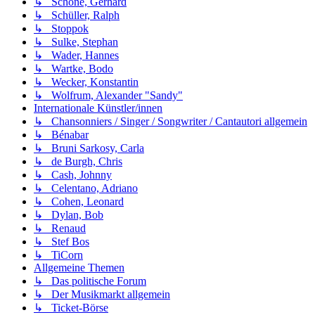
↳ Schöne, Gerhard
↳ Schüller, Ralph
↳ Stoppok
↳ Sulke, Stephan
↳ Wader, Hannes
↳ Wartke, Bodo
↳ Wecker, Konstantin
↳ Wolfrum, Alexander "Sandy"
Internationale Künstler/innen
↳ Chansonniers / Singer / Songwriter / Cantautori allgemein
↳ Bénabar
↳ Bruni Sarkosy, Carla
↳ de Burgh, Chris
↳ Cash, Johnny
↳ Celentano, Adriano
↳ Cohen, Leonard
↳ Dylan, Bob
↳ Renaud
↳ Stef Bos
↳ TiCorn
Allgemeine Themen
↳ Das politische Forum
↳ Der Musikmarkt allgemein
↳ Ticket-Börse