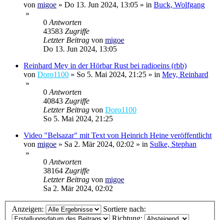
von
migoe
»
Do 13. Jun 2024, 13:05
» in
Buck, Wolfgang
»
0
Antworten
43583
Zugriffe
Letzter Beitrag
von
migoe
Do 13. Jun 2024, 13:05
Reinhard Mey in der Hörbar Rust bei radioeins (rbb)
von
Doro1100
»
So 5. Mai 2024, 21:25
» in
Mey, Reinhard
»
0
Antworten
40843
Zugriffe
Letzter Beitrag
von
Doro1100
So 5. Mai 2024, 21:25
Video "Belsazar" mit Text von Heinrich Heine veröffentlicht
von
migoe
»
Sa 2. Mär 2024, 02:02
» in
Sulke, Stephan
»
0
Antworten
38164
Zugriffe
Letzter Beitrag
von
migoe
Sa 2. Mär 2024, 02:02
Anzeigen:
Sortiere nach:
Richtung: