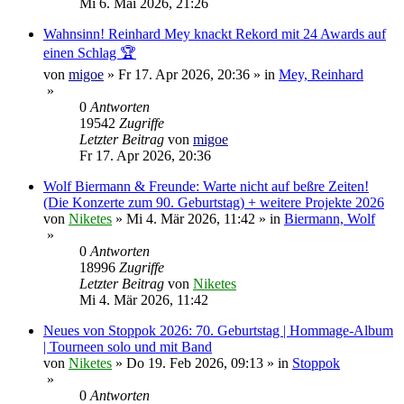
Mi 6. Mai 2026, 21:26
Wahnsinn! Reinhard Mey knackt Rekord mit 24 Awards auf
einen Schlag 🏆
von
migoe
»
Fr 17. Apr 2026, 20:36
» in
Mey, Reinhard
»
0
Antworten
19542
Zugriffe
Letzter Beitrag
von
migoe
Fr 17. Apr 2026, 20:36
Wolf Biermann & Freunde: Warte nicht auf beßre Zeiten!
(Die Konzerte zum 90. Geburtstag) + weitere Projekte 2026
von
Niketes
»
Mi 4. Mär 2026, 11:42
» in
Biermann, Wolf
»
0
Antworten
18996
Zugriffe
Letzter Beitrag
von
Niketes
Mi 4. Mär 2026, 11:42
Neues von Stoppok 2026: 70. Geburtstag | Hommage-Album
| Tourneen solo und mit Band
von
Niketes
»
Do 19. Feb 2026, 09:13
» in
Stoppok
»
0
Antworten