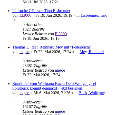
Sa 11. Jul 2026, 17:21
Ich suche CDs von Tino Eisbrenner
von
El3000
»
Fr 19. Jun 2026, 19:19
» in
Eisbrenner, Tino
»
0
Antworten
1327
Zugriffe
Letzter Beitrag
von
El3000
Fr 19. Jun 2026, 19:19
Thomas D. feat. Reinhard Mey mit "Federleicht"
von
migoe
»
Fr 22. Mai 2026, 17:24
» in
Mey, Reinhard
»
0
Antworten
23381
Zugriffe
Letzter Beitrag
von
migoe
Fr 22. Mai 2026, 17:24
Rundbrief vom Wolfgang Buck: Dem Wolfgang sei
Songbuck kommt demnäxd - jetzt bestellen!
von
migoe
»
Mi 6. Mai 2026, 21:26
» in
Buck, Wolfgang
»
0
Antworten
13167
Zugriffe
Letzter Beitrag
von
migoe