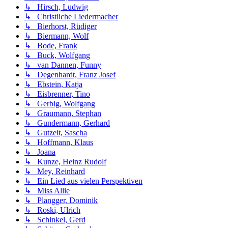
↳ Hirsch, Ludwig
↳ Christliche Liedermacher
↳ Bierhorst, Rüdiger
↳ Biermann, Wolf
↳ Bode, Frank
↳ Buck, Wolfgang
↳ van Dannen, Funny
↳ Degenhardt, Franz Josef
↳ Ebstein, Katja
↳ Eisbrenner, Tino
↳ Gerbig, Wolfgang
↳ Graumann, Stephan
↳ Gundermann, Gerhard
↳ Gutzeit, Sascha
↳ Hoffmann, Klaus
↳ Joana
↳ Kunze, Heinz Rudolf
↳ Mey, Reinhard
↳ Ein Lied aus vielen Perspektiven
↳ Miss Allie
↳ Plangger, Dominik
↳ Roski, Ulrich
↳ Schinkel, Gerd