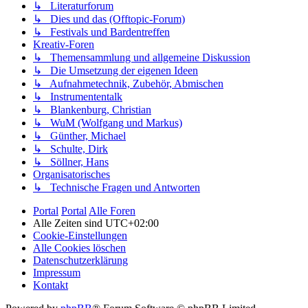
↳ Literaturforum
↳ Dies und das (Offtopic-Forum)
↳ Festivals und Bardentreffen
Kreativ-Foren
↳ Themensammlung und allgemeine Diskussion
↳ Die Umsetzung der eigenen Ideen
↳ Aufnahmetechnik, Zubehör, Abmischen
↳ Instrumententalk
↳ Blankenburg, Christian
↳ WuM (Wolfgang und Markus)
↳ Günther, Michael
↳ Schulte, Dirk
↳ Söllner, Hans
Organisatorisches
↳ Technische Fragen und Antworten
Portal
Portal
Alle Foren
Alle Zeiten sind
UTC+02:00
Cookie-Einstellungen
Alle Cookies löschen
Datenschutzerklärung
Impressum
Kontakt