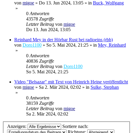
von
migoe
»
Do 13. Jun 2024, 13:05
» in
Buck, Wolfgang
»
0
Antworten
43578
Zugriffe
Letzter Beitrag
von
migoe
Do 13. Jun 2024, 13:05
Reinhard Mey in der Hörbar Rust bei radioeins (rbb)
von
Doro1100
»
So 5. Mai 2024, 21:25
» in
Mey, Reinhard
»
0
Antworten
40836
Zugriffe
Letzter Beitrag
von
Doro1100
So 5. Mai 2024, 21:25
Video "Belsazar" mit Text von Heinrich Heine veröffentlicht
von
migoe
»
Sa 2. Mär 2024, 02:02
» in
Sulke, Stephan
»
0
Antworten
38159
Zugriffe
Letzter Beitrag
von
migoe
Sa 2. Mär 2024, 02:02
Anzeigen:
Sortiere nach:
Richtung: