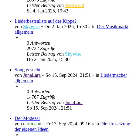
Letzter Beitrag
von
Westwind
Sa 4. Jan 2025, 19:43
Liederbestenliste auf der Kippe?
von
Skywise
»
Do 2. Jan 2025, 15:30
» in
Der Musikmarkt
allgemein
»
0
Antworten
29722
Zugriffe
Letzter Beitrag
von
Skywise
Do 2. Jan 2025, 15:30
Song gesucht
von
JunaLara
»
So 15. Sep 2024, 21:51
» in
Liedermacher
allgemein
»
0
Antworten
14767
Zugriffe
Letzter Beitrag
von
JunaLara
So 15. Sep 2024, 21:51
Der Modezar
von
Gofmann
»
Fr 13. Sep 2024, 09:16
» in
Die Umsetzung
der eigenen Ideen
»