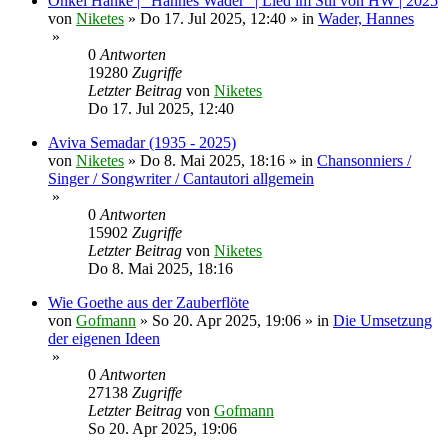
Onkel Hanke | "Hannes Wader" | Lied im Stil von HW | 2025
von
Niketes
»
Do 17. Jul 2025, 12:40
» in
Wader, Hannes
»
0
Antworten
19280
Zugriffe
Letzter Beitrag
von
Niketes
Do 17. Jul 2025, 12:40
Aviva Semadar (1935 - 2025)
von
Niketes
»
Do 8. Mai 2025, 18:16
» in
Chansonniers /
Singer / Songwriter / Cantautori allgemein
»
0
Antworten
15902
Zugriffe
Letzter Beitrag
von
Niketes
Do 8. Mai 2025, 18:16
Wie Goethe aus der Zauberflöte
von
Gofmann
»
So 20. Apr 2025, 19:06
» in
Die Umsetzung
der eigenen Ideen
»
0
Antworten
27138
Zugriffe
Letzter Beitrag
von
Gofmann
So 20. Apr 2025, 19:06