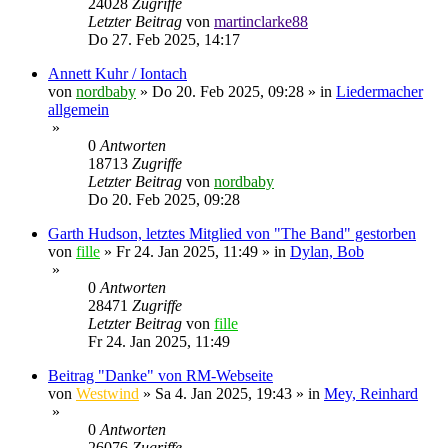
24028
Zugriffe
Letzter Beitrag
von
martinclarke88
Do 27. Feb 2025, 14:17
Annett Kuhr / Iontach
von
nordbaby
»
Do 20. Feb 2025, 09:28
» in
Liedermacher
allgemein
»
0
Antworten
18713
Zugriffe
Letzter Beitrag
von
nordbaby
Do 20. Feb 2025, 09:28
Garth Hudson, letztes Mitglied von "The Band" gestorben
von
fille
»
Fr 24. Jan 2025, 11:49
» in
Dylan, Bob
»
0
Antworten
28471
Zugriffe
Letzter Beitrag
von
fille
Fr 24. Jan 2025, 11:49
Beitrag "Danke" von RM-Webseite
von
Westwind
»
Sa 4. Jan 2025, 19:43
» in
Mey, Reinhard
»
0
Antworten
26076
Zugriffe