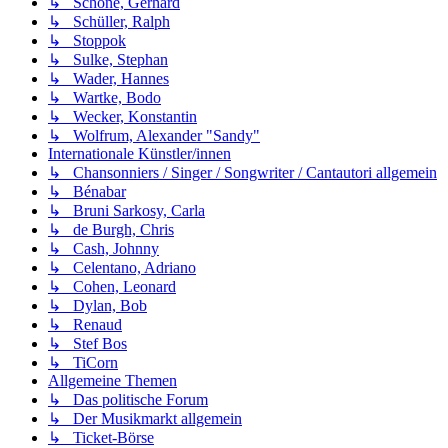
↳ Schöne, Gerhard
↳ Schüller, Ralph
↳ Stoppok
↳ Sulke, Stephan
↳ Wader, Hannes
↳ Wartke, Bodo
↳ Wecker, Konstantin
↳ Wolfrum, Alexander "Sandy"
Internationale Künstler/innen
↳ Chansonniers / Singer / Songwriter / Cantautori allgemein
↳ Bénabar
↳ Bruni Sarkosy, Carla
↳ de Burgh, Chris
↳ Cash, Johnny
↳ Celentano, Adriano
↳ Cohen, Leonard
↳ Dylan, Bob
↳ Renaud
↳ Stef Bos
↳ TiCorn
Allgemeine Themen
↳ Das politische Forum
↳ Der Musikmarkt allgemein
↳ Ticket-Börse