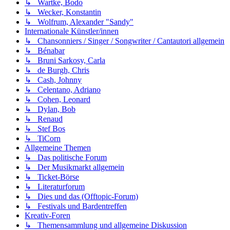
↳ Wartke, Bodo
↳ Wecker, Konstantin
↳ Wolfrum, Alexander "Sandy"
Internationale Künstler/innen
↳ Chansonniers / Singer / Songwriter / Cantautori allgemein
↳ Bénabar
↳ Bruni Sarkosy, Carla
↳ de Burgh, Chris
↳ Cash, Johnny
↳ Celentano, Adriano
↳ Cohen, Leonard
↳ Dylan, Bob
↳ Renaud
↳ Stef Bos
↳ TiCorn
Allgemeine Themen
↳ Das politische Forum
↳ Der Musikmarkt allgemein
↳ Ticket-Börse
↳ Literaturforum
↳ Dies und das (Offtopic-Forum)
↳ Festivals und Bardentreffen
Kreativ-Foren
↳ Themensammlung und allgemeine Diskussion