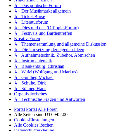
↳ Das politische Forum
↳ Der Musikmarkt allgemein
↳ Ticket-Börse
↳ Literaturforum
↳ Dies und das (Offtopic-Forum)
↳ Festivals und Bardentreffen
Kreativ-Foren
↳ Themensammlung und allgemeine Diskussion
↳ Die Umsetzung der eigenen Ideen
↳ Aufnahmetechnik, Zubehör, Abmischen
↳ Instrumententalk
↳ Blankenburg, Christian
↳ WuM (Wolfgang und Markus)
↳ Günther, Michael
↳ Schulte, Dirk
↳ Söllner, Hans
Organisatorisches
↳ Technische Fragen und Antworten
Portal
Portal
Alle Foren
Alle Zeiten sind
UTC+02:00
Cookie-Einstellungen
Alle Cookies löschen
Datenschutzerklärung