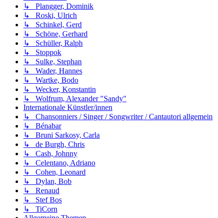
↳ Plangger, Dominik
↳ Roski, Ulrich
↳ Schinkel, Gerd
↳ Schöne, Gerhard
↳ Schüller, Ralph
↳ Stoppok
↳ Sulke, Stephan
↳ Wader, Hannes
↳ Wartke, Bodo
↳ Wecker, Konstantin
↳ Wolfrum, Alexander "Sandy"
Internationale Künstler/innen
↳ Chansonniers / Singer / Songwriter / Cantautori allgemein
↳ Bénabar
↳ Bruni Sarkosy, Carla
↳ de Burgh, Chris
↳ Cash, Johnny
↳ Celentano, Adriano
↳ Cohen, Leonard
↳ Dylan, Bob
↳ Renaud
↳ Stef Bos
↳ TiCorn
Allgemeine Themen