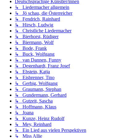
Deutschsprachige Künstler/innen
↳ Liedermacher allgemein
↳ Jö schau, die Österreicher
↳ Fendrich, Rainhard
↳ Hirsch, Ludwig
↳ Christliche Liedermacher
↳ Bierhorst, Rüdiger
↳ Biermann, Wolf
↳ Bode, Frank
↳ Buck, Wolfgang
↳ van Dannen, Funny
↳ Degenhardt, Franz Josef
↳ Ebstein, Katja
↳ Eisbrenner, Tino
↳ Gerbig, Wolfgang
↳ Graumann, Stephan
↳ Gundermann, Gerhard
↳ Gutzeit, Sascha
↳ Hoffmann, Klaus
↳ Joana
↳ Kunze, Heinz Rudolf
↳ Mey, Reinhard
↳ Ein Lied aus vielen Perspektiven
↳ Miss Allie