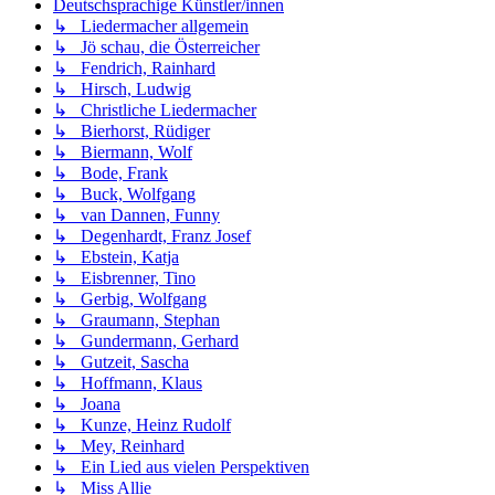
Deutschsprachige Künstler/innen
↳ Liedermacher allgemein
↳ Jö schau, die Österreicher
↳ Fendrich, Rainhard
↳ Hirsch, Ludwig
↳ Christliche Liedermacher
↳ Bierhorst, Rüdiger
↳ Biermann, Wolf
↳ Bode, Frank
↳ Buck, Wolfgang
↳ van Dannen, Funny
↳ Degenhardt, Franz Josef
↳ Ebstein, Katja
↳ Eisbrenner, Tino
↳ Gerbig, Wolfgang
↳ Graumann, Stephan
↳ Gundermann, Gerhard
↳ Gutzeit, Sascha
↳ Hoffmann, Klaus
↳ Joana
↳ Kunze, Heinz Rudolf
↳ Mey, Reinhard
↳ Ein Lied aus vielen Perspektiven
↳ Miss Allie