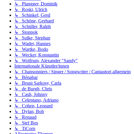
↳ Plangger, Dominik
↳ Roski, Ulrich
↳ Schinkel, Gerd
↳ Schöne, Gerhard
↳ Schüller, Ralph
↳ Stoppok
↳ Sulke, Stephan
↳ Wader, Hannes
↳ Wartke, Bodo
↳ Wecker, Konstantin
↳ Wolfrum, Alexander "Sandy"
Internationale Künstler/innen
↳ Chansonniers / Singer / Songwriter / Cantautori allgemein
↳ Bénabar
↳ Bruni Sarkosy, Carla
↳ de Burgh, Chris
↳ Cash, Johnny
↳ Celentano, Adriano
↳ Cohen, Leonard
↳ Dylan, Bob
↳ Renaud
↳ Stef Bos
↳ TiCorn
Allgemeine Themen