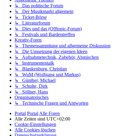
↳ Das politische Forum
↳ Der Musikmarkt allgemein
↳ Ticket-Börse
↳ Literaturforum
↳ Dies und das (Offtopic-Forum)
↳ Festivals und Bardentreffen
Kreativ-Foren
↳ Themensammlung und allgemeine Diskussion
↳ Die Umsetzung der eigenen Ideen
↳ Aufnahmetechnik, Zubehör, Abmischen
↳ Instrumententalk
↳ Blankenburg, Christian
↳ WuM (Wolfgang und Markus)
↳ Günther, Michael
↳ Schulte, Dirk
↳ Söllner, Hans
Organisatorisches
↳ Technische Fragen und Antworten
Portal
Portal
Alle Foren
Alle Zeiten sind
UTC+02:00
Cookie-Einstellungen
Alle Cookies löschen
Datenschutzerklärung