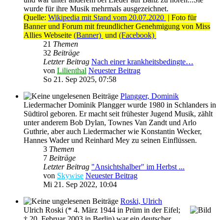
wurde für ihre Musik mehrmals ausgezeichnet.
Quelle:
Wikipedia mit Stand vom 20.07.2020
| Foto für
Banner und Forum mit freundlicher Genehmigung von Miss
Allies Webseite
(Banner)
und
(Facebook)
21
Themen
32
Beiträge
Letzter Beitrag
Nach einer krankheitsbedingte…
von
Lilienthal
Neuester Beitrag
So 21. Sep 2025, 07:58
Plangger, Dominik
Liedermacher Dominik Plangger wurde 1980 in Schlanders in
Südtirol geboren. Er macht seit frühester Jugend Musik, zählt
unter anderem Bob Dylan, Townes Van Zandt und Arlo
Guthrie, aber auch Liedermacher wie Konstantin Wecker,
Hannes Wader und Reinhard Mey zu seinen Einflüssen.
3
Themen
7
Beiträge
Letzter Beitrag
"Ansichtshalber" im Herbst ...
von
Skywise
Neuester Beitrag
Mi 21. Sep 2022, 10:04
Roski, Ulrich
Ulrich Roski (* 4. März 1944 in Prüm in der Eifel;
† 20. Februar 2003 in Berlin) war ein deutscher