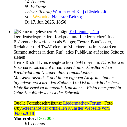
14
Themen
59
Beiträge
Letzter Beitrag
Warum wird Katja Ebstein oft …
von
Westwind
Neuester Beitrag
Di 17. Jun 2025, 18:50
Eisbrenner, Tino
Der deutschsprachige Rockpoet und Liedermacher Tino
Eisbrenner beweist sich als Sänger, Texter, Bandleader,
Redakteur und Tv-Moderator. Mit einer ausdrucksstarken
Stimme steht er in dem Ruf, jedes Publikum auf seine Seite zu
ziehen.
Heinz Rudolf Kunze sagte schon 1994 über ihn:
Künstler wie
Eisbrenner sitzen mit ihrem Talent, ihrer künstlerischen
Kreativität und Neugier, ihrer nonchalanten
Massenwirksamkeit und ihrem eigenen Anspruch immer
irgendwie zwischen den Stühlen. Und ist das nicht der beste
Platz für ernst zu nehmende Künstler?... Eisbrenner passt in
keine Schublade – er ist der Schrank.
Quelle Forenbeschreibung:
Liedermacher-Forum
| Foto
©by
Screenshot der offiziellen Künstler Webseite vom
09.06.2018
Moderator:
Rex2005
61
Themen