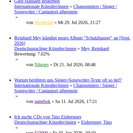
Glen Hansard gestorben
Internationale Künstler/innen
»
Chansonniers / Singer /
Songwriter / Cantautori allgemein
»
von
Westwind
« Mi 29. Jul 2026, 21:27
Reinhard Mey kündigt neues Album "Schatzhauser" an [Sept.
2026]
Deutschsprachige Künstler/innen
»
Mey, Reinhard
Bewertung: 7.02%
»
von
Niketes
« Di 21. Jul 2026, 08:48
Warum berühren uns Singer-Songwriter-Texte oft so tief?
Internationale Künstler/innen
»
Chansonniers / Singer /
Songwriter / Cantautori allgemein
»
von
jamebok
« Sa 11. Jul 2026, 17:21
Ich suche CDs von Tino Eisbrenner
Deutschsprachige Künstler/innen
»
Eisbrenner, Tino
»
von
El3000
« Fr 19. Jun 2026, 19:19