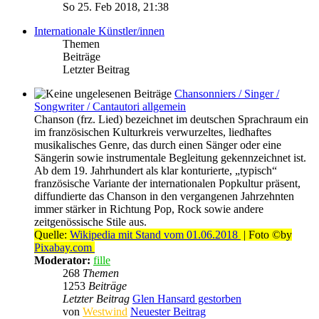
So 25. Feb 2018, 21:38
Internationale Künstler/innen
Themen
Beiträge
Letzter Beitrag
Chansonniers / Singer /
Songwriter / Cantautori allgemein
Chanson (frz. Lied) bezeichnet im deutschen Sprachraum ein
im französischen Kulturkreis verwurzeltes, liedhaftes
musikalisches Genre, das durch einen Sänger oder eine
Sängerin sowie instrumentale Begleitung gekennzeichnet ist.
Ab dem 19. Jahrhundert als klar konturierte, „typisch“
französische Variante der internationalen Popkultur präsent,
diffundierte das Chanson in den vergangenen Jahrzehnten
immer stärker in Richtung Pop, Rock sowie andere
zeitgenössische Stile aus.
Quelle:
Wikipedia mit Stand vom 01.06.2018
| Foto ©by
Pixabay.com
Moderator:
fille
268
Themen
1253
Beiträge
Letzter Beitrag
Glen Hansard gestorben
von
Westwind
Neuester Beitrag