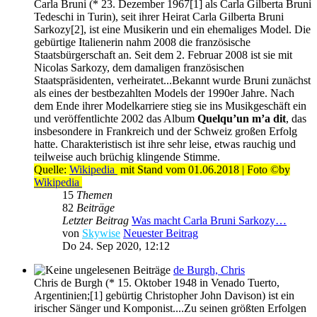
Carla Bruni (* 23. Dezember 1967[1] als Carla Gilberta Bruni
Tedeschi in Turin), seit ihrer Heirat Carla Gilberta Bruni
Sarkozy[2], ist eine Musikerin und ein ehemaliges Model. Die
gebürtige Italienerin nahm 2008 die französische
Staatsbürgerschaft an. Seit dem 2. Februar 2008 ist sie mit
Nicolas Sarkozy, dem damaligen französischen
Staatspräsidenten, verheiratet...Bekannt wurde Bruni zunächst
als eines der bestbezahlten Models der 1990er Jahre. Nach
dem Ende ihrer Modelkarriere stieg sie ins Musikgeschäft ein
und veröffentlichte 2002 das Album
Quelqu’un m’a dit
, das
insbesondere in Frankreich und der Schweiz großen Erfolg
hatte. Charakteristisch ist ihre sehr leise, etwas rauchig und
teilweise auch brüchig klingende Stimme.
Quelle:
Wikipedia
mit Stand vom 01.06.2018 | Foto ©by
Wikipedia
15
Themen
82
Beiträge
Letzter Beitrag
Was macht Carla Bruni Sarkozy…
von
Skywise
Neuester Beitrag
Do 24. Sep 2020, 12:12
de Burgh, Chris
Chris de Burgh (* 15. Oktober 1948 in Venado Tuerto,
Argentinien;[1] gebürtig Christopher John Davison) ist ein
irischer Sänger und Komponist....Zu seinen größten Erfolgen