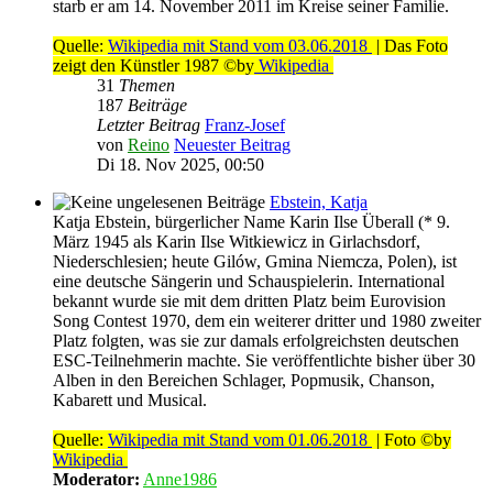
starb er am 14. November 2011 im Kreise seiner Familie.
Quelle:
Wikipedia mit Stand vom 03.06.2018
| Das Foto
zeigt den Künstler 1987 ©by
Wikipedia
31
Themen
187
Beiträge
Letzter Beitrag
Franz-Josef
von
Reino
Neuester Beitrag
Di 18. Nov 2025, 00:50
Ebstein, Katja
Katja Ebstein, bürgerlicher Name Karin Ilse Überall (* 9.
März 1945 als Karin Ilse Witkiewicz in Girlachsdorf,
Niederschlesien; heute Gilów, Gmina Niemcza, Polen), ist
eine deutsche Sängerin und Schauspielerin. International
bekannt wurde sie mit dem dritten Platz beim Eurovision
Song Contest 1970, dem ein weiterer dritter und 1980 zweiter
Platz folgten, was sie zur damals erfolgreichsten deutschen
ESC-Teilnehmerin machte. Sie veröffentlichte bisher über 30
Alben in den Bereichen Schlager, Popmusik, Chanson,
Kabarett und Musical.
Quelle:
Wikipedia mit Stand vom 01.06.2018
| Foto ©by
Wikipedia
Moderator:
Anne1986