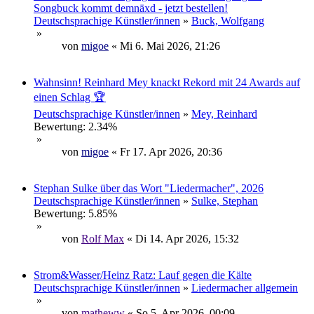
Songbuck kommt demnäxd - jetzt bestellen!
Deutschsprachige Künstler/innen
»
Buck, Wolfgang
»
von
migoe
« Mi 6. Mai 2026, 21:26
Wahnsinn! Reinhard Mey knackt Rekord mit 24 Awards auf
einen Schlag 🏆
Deutschsprachige Künstler/innen
»
Mey, Reinhard
Bewertung: 2.34%
»
von
migoe
« Fr 17. Apr 2026, 20:36
Stephan Sulke über das Wort "Liedermacher", 2026
Deutschsprachige Künstler/innen
»
Sulke, Stephan
Bewertung: 5.85%
»
von
Rolf Max
« Di 14. Apr 2026, 15:32
Strom&Wasser/Heinz Ratz: Lauf gegen die Kälte
Deutschsprachige Künstler/innen
»
Liedermacher allgemein
»
von
matheww
« So 5. Apr 2026, 00:09