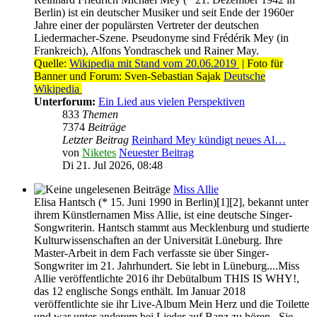
Berlin) ist ein deutscher Musiker und seit Ende der 1960er
Jahre einer der populärsten Vertreter der deutschen
Liedermacher-Szene. Pseudonyme sind Frédérik Mey (in
Frankreich), Alfons Yondraschek und Rainer May.
Quelle:
Wikipedia mit Stand vom 20.06.2019
| Foto für
Banner und Forum: Sven-Sebastian Sajak
Deutsche
Wikipedia
Unterforum:
Ein Lied aus vielen Perspektiven
833
Themen
7374
Beiträge
Letzter Beitrag
Reinhard Mey kündigt neues Al…
von
Niketes
Neuester Beitrag
Di 21. Jul 2026, 08:48
Miss Allie
Elisa Hantsch (* 15. Juni 1990 in Berlin)[1][2], bekannt unter
ihrem Künstlernamen Miss Allie, ist eine deutsche Singer-
Songwriterin. Hantsch stammt aus Mecklenburg und studierte
Kulturwissenschaften an der Universität Lüneburg. Ihre
Master-Arbeit in dem Fach verfasste sie über Singer-
Songwriter im 21. Jahrhundert. Sie lebt in Lüneburg....Miss
Allie veröffentlichte 2016 ihr Debütalbum THIS IS WHY!,
das 12 englische Songs enthält. Im Januar 2018
veröffentlichte sie ihr Live-Album Mein Herz und die Toilette
und war unter anderem bei Lieder auf Banz zu hören...Sie