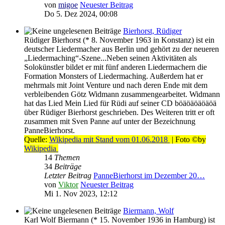
von
migoe
Neuester Beitrag
Do 5. Dez 2024, 00:08
Bierhorst, Rüdiger
Rüdiger Bierhorst (* 8. November 1963 in Konstanz) ist ein
deutscher Liedermacher aus Berlin und gehört zu der neueren
„Liedermaching“-Szene...Neben seinen Aktivitäten als
Solokünstler bildet er mit fünf anderen Liedermachern die
Formation Monsters of Liedermaching. Außerdem hat er
mehrmals mit Joint Venture und nach deren Ende mit dem
verbleibenden Götz Widmann zusammengearbeitet. Widmann
hat das Lied Mein Lied für Rüdi auf seiner CD böäöäöäöäöä
über Rüdiger Bierhorst geschrieben. Des Weiteren tritt er oft
zusammen mit Sven Panne auf unter der Bezeichnung
PanneBierhorst.
Quelle:
Wikipedia mit Stand vom 01.06.2018
| Foto ©by
Wikipedia
14
Themen
34
Beiträge
Letzter Beitrag
PanneBierhorst im Dezember 20…
von
Viktor
Neuester Beitrag
Mi 1. Nov 2023, 12:12
Biermann, Wolf
Karl Wolf Biermann (* 15. November 1936 in Hamburg) ist