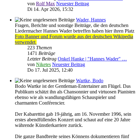
von
Rolf Max
Neuester Beitrag
Di 14. Apr 2026, 15:32
Wader, Hannes
Fragen, Berichte und sonstige Beiträge, die den deutschen
Liedermacher Hannes Wader betreffen haben hier ihren Platz
Foto Banner und Forum wurde aus der deutschen Wikipedia
verwendet
223
Themen
1471
Beiträge
Letzter Beitrag
Onkel Hanke | "Hannes Wader" …
von
Niketes
Neuester Beitrag
Do 17. Jul 2025, 12:40
Wartke, Bodo
Bodo Wartke ist der Gentleman-Entertainer am Flügel. Das
Publikum schätzt ihn als Chansonnier und virtuosen Pianisten
ebenso wie als wandlungsfähigen Schauspieler und
charmanten Conférencier.
Der Kabarettist gab 19-jährig, am 16. November 1996, sein
erstes abendfüllendes Konzert und schaut auf eine 20 Jahre
währende Künstlerkarriere zurück.
Die ganze Bandbreite seines Könnens dokumentieren fünf