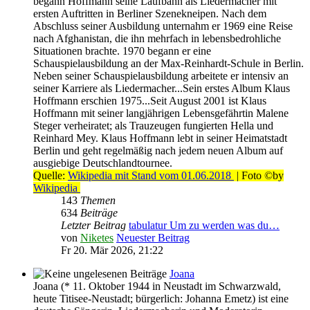
begann Hoffmann seine Laufbahn als Liedermacher mit
ersten Auftritten in Berliner Szenekneipen. Nach dem
Abschluss seiner Ausbildung unternahm er 1969 eine Reise
nach Afghanistan, die ihn mehrfach in lebensbedrohliche
Situationen brachte. 1970 begann er eine
Schauspielausbildung an der Max-Reinhardt-Schule in Berlin.
Neben seiner Schauspielausbildung arbeitete er intensiv an
seiner Karriere als Liedermacher...Sein erstes Album Klaus
Hoffmann erschien 1975...Seit August 2001 ist Klaus
Hoffmann mit seiner langjährigen Lebensgefährtin Malene
Steger verheiratet; als Trauzeugen fungierten Hella und
Reinhard Mey. Klaus Hoffmann lebt in seiner Heimatstadt
Berlin und geht regelmäßig nach jedem neuen Album auf
ausgiebige Deutschlandtournee.
Quelle:
Wikipedia mit Stand vom 01.06.2018
| Foto ©by
Wikipedia
143
Themen
634
Beiträge
Letzter Beitrag
tabulatur Um zu werden was du…
von
Niketes
Neuester Beitrag
Fr 20. Mär 2026, 21:22
Joana
Joana (* 11. Oktober 1944 in Neustadt im Schwarzwald,
heute Titisee-Neustadt; bürgerlich: Johanna Emetz) ist eine