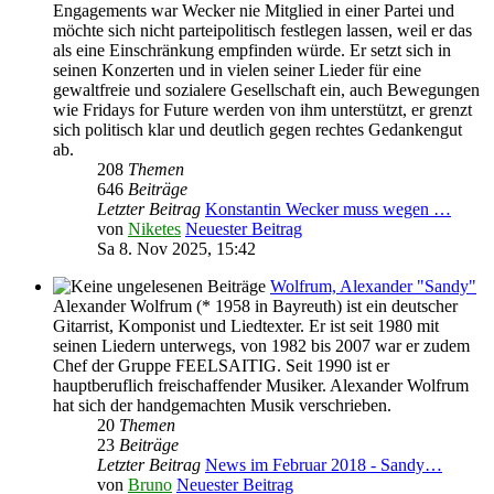
Engagements war Wecker nie Mitglied in einer Partei und
möchte sich nicht parteipolitisch festlegen lassen, weil er das
als eine Einschränkung empfinden würde. Er setzt sich in
seinen Konzerten und in vielen seiner Lieder für eine
gewaltfreie und sozialere Gesellschaft ein, auch Bewegungen
wie Fridays for Future werden von ihm unterstützt, er grenzt
sich politisch klar und deutlich gegen rechtes Gedankengut
ab.
208
Themen
646
Beiträge
Letzter Beitrag
Konstantin Wecker muss wegen …
von
Niketes
Neuester Beitrag
Sa 8. Nov 2025, 15:42
Wolfrum, Alexander "Sandy"
Alexander Wolfrum (* 1958 in Bayreuth) ist ein deutscher
Gitarrist, Komponist und Liedtexter. Er ist seit 1980 mit
seinen Liedern unterwegs, von 1982 bis 2007 war er zudem
Chef der Gruppe FEELSAITIG. Seit 1990 ist er
hauptberuflich freischaffender Musiker. Alexander Wolfrum
hat sich der handgemachten Musik verschrieben.
20
Themen
23
Beiträge
Letzter Beitrag
News im Februar 2018 - Sandy…
von
Bruno
Neuester Beitrag