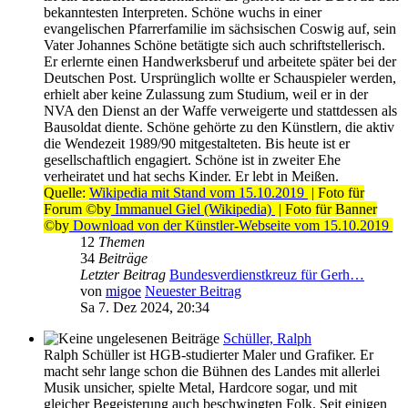
bekanntesten Interpreten. Schöne wuchs in einer
evangelischen Pfarrerfamilie im sächsischen Coswig auf, sein
Vater Johannes Schöne betätigte sich auch schriftstellerisch.
Er erlernte einen Handwerksberuf und arbeitete später bei der
Deutschen Post. Ursprünglich wollte er Schauspieler werden,
erhielt aber keine Zulassung zum Studium, weil er in der
NVA den Dienst an der Waffe verweigerte und stattdessen als
Bausoldat diente. Schöne gehörte zu den Künstlern, die aktiv
die Wendezeit 1989/90 mitgestalteten. Bis heute ist er
gesellschaftlich engagiert. Schöne ist in zweiter Ehe
verheiratet und hat sechs Kinder. Er lebt in Meißen.
Quelle:
Wikipedia mit Stand vom 15.10.2019
| Foto für
Forum ©by
Immanuel Giel (Wikipedia)
| Foto für Banner
©by
Download von der Künstler-Webseite vom 15.10.2019
12
Themen
34
Beiträge
Letzter Beitrag
Bundesverdienstkreuz für Gerh…
von
migoe
Neuester Beitrag
Sa 7. Dez 2024, 20:34
Schüller, Ralph
Ralph Schüller ist HGB-studierter Maler und Grafiker. Er
macht sehr lange schon die Bühnen des Landes mit allerlei
Musik unsicher, spielte Metal, Hardcore sogar, und mit
gleicher Begeisterung auch beschwingten Folk. Seit einigen