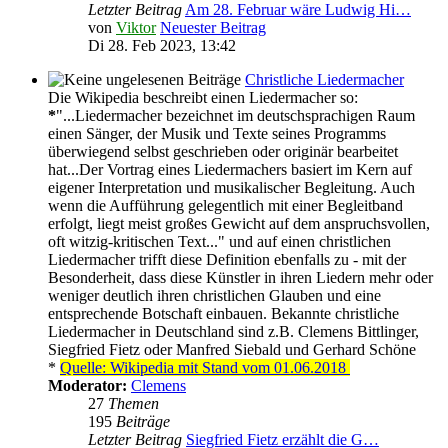
Letzter Beitrag
Am 28. Februar wäre Ludwig Hi…
von
Viktor
Neuester Beitrag
Di 28. Feb 2023, 13:42
Christliche Liedermacher
Die Wikipedia beschreibt einen Liedermacher so:
*
"...Liedermacher bezeichnet im deutschsprachigen Raum
einen Sänger, der Musik und Texte seines Programms
überwiegend selbst geschrieben oder originär bearbeitet
hat...Der Vortrag eines Liedermachers basiert im Kern auf
eigener Interpretation und musikalischer Begleitung. Auch
wenn die Aufführung gelegentlich mit einer Begleitband
erfolgt, liegt meist großes Gewicht auf dem anspruchsvollen,
oft witzig-kritischen Text..." und auf einen christlichen
Liedermacher trifft diese Definition ebenfalls zu - mit der
Besonderheit, dass diese Künstler in ihren Liedern mehr oder
weniger deutlich ihren christlichen Glauben und eine
entsprechende Botschaft einbauen. Bekannte christliche
Liedermacher in Deutschland sind z.B. Clemens Bittlinger,
Siegfried Fietz oder Manfred Siebald und Gerhard Schöne
*
Quelle: Wikipedia mit Stand vom 01.06.2018
Moderator:
Clemens
27
Themen
195
Beiträge
Letzter Beitrag
Siegfried Fietz erzählt die G…