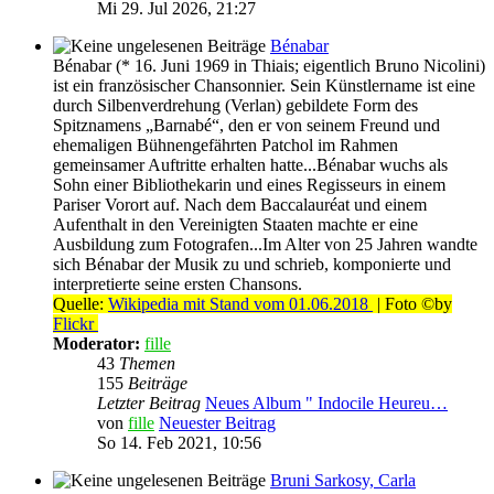
Mi 29. Jul 2026, 21:27
Bénabar
Bénabar (* 16. Juni 1969 in Thiais; eigentlich Bruno Nicolini)
ist ein französischer Chansonnier. Sein Künstlername ist eine
durch Silbenverdrehung (Verlan) gebildete Form des
Spitznamens „Barnabé“, den er von seinem Freund und
ehemaligen Bühnengefährten Patchol im Rahmen
gemeinsamer Auftritte erhalten hatte...Bénabar wuchs als
Sohn einer Bibliothekarin und eines Regisseurs in einem
Pariser Vorort auf. Nach dem Baccalauréat und einem
Aufenthalt in den Vereinigten Staaten machte er eine
Ausbildung zum Fotografen...Im Alter von 25 Jahren wandte
sich Bénabar der Musik zu und schrieb, komponierte und
interpretierte seine ersten Chansons.
Quelle:
Wikipedia mit Stand vom 01.06.2018
| Foto ©by
Flickr
Moderator:
fille
43
Themen
155
Beiträge
Letzter Beitrag
Neues Album " Indocile Heureu…
von
fille
Neuester Beitrag
So 14. Feb 2021, 10:56
Bruni Sarkosy, Carla