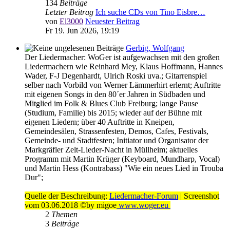
134
Beiträge
Letzter Beitrag
Ich suche CDs von Tino Eisbre…
von
El3000
Neuester Beitrag
Fr 19. Jun 2026, 19:19
Gerbig, Wolfgang
Der Liedermacher: WoGer ist aufgewachsen mit den großen
Liedermachern wie Reinhard Mey, Klaus Hoffmann, Hannes
Wader, F-J Degenhardt, Ulrich Roski uva.; Gitarrenspiel
selber nach Vorbild von Werner Lämmerhirt erlernt; Auftritte
mit eigenen Songs in den 80´er Jahren in Südbaden und
Mitglied im Folk & Blues Club Freiburg; lange Pause
(Studium, Familie) bis 2015; wieder auf der Bühne mit
eigenen Liedern; über 40 Auftritte in Kneipen,
Gemeindesälen, Strassenfesten, Demos, Cafes, Festivals,
Gemeinde- und Stadtfesten; Initiator und Organisator der
Markgräfler Zelt-Lieder-Nacht in Müllheim; aktuelles
Programm mit Martin Krüger (Keyboard, Mundharp, Vocal)
und Martin Hess (Kontrabass) "Wie ein neues Lied in Trouba
Dur";
Quelle der Beschreibung:
Liedermacher-Forum
| Screenshot
vom 03.06.2018 ©by migoe
www.woger.eu
2
Themen
3
Beiträge