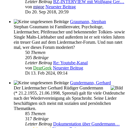
Letzter Beitrag
BZ-INTERVIEW mit Wolfgang Ger…
von
migoe
Neuester Beitrag
Do 20. Sep 2018, 20:59
Graumann, Stephan
Stephan Graumann ist Familienvater, Psychologe,
Liedermacher, Pfeiferaucher und bekennender Tolkien- sowie
Single Malts-Liebhaber und außerdem ist er seit vielen Jahren
ein treuer Gast auf dem Liedermacher-Forum. Und nun ratet
mal, wer dieses Forum moderiert?
50
Themen
205
Beiträge
Letzter Beitrag
Re: Youtube-Kanal
von
DearGeek
Neuester Beitrag
Di 13. Feb 2024, 09:14
Gundermann, Gerhard
Der Liedermacher Gerhard Rüdiger Gundermann
(* 21.2.1955, 21.06.1998, Spreetal) galt für viele Ostdeutsche
nach der Wiedervereinigung als Sprachrohr. Seine Lieder
beschäftigten sich meist mit sozialen und persönlichen
Thematiken.
85
Themen
317
Beiträge
Letzter Beitrag
Dokumentation über Gundermann…