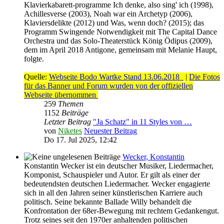
Klavierkabarett-programme Ich denke, also sing' ich (1998),
Achillesverse (2003), Noah war ein Archetyp (2006),
Klaviersdelikte (2012) und Was, wenn doch? (2015); das
Programm Swingende Notwendigkeit mit The Capital Dance
Orchestra und das Solo-Theaterstück König Ödipus (2009),
dem im April 2018 Antigone, gemeinsam mit Melanie Haupt,
folgte.
Quelle:
Webseite Bodo Wartke Stand 13.06.2018
|
Die Fotos
für das Banner und Forum wurden von der offiziellen
Webseite übernommen
259
Themen
1152
Beiträge
Letzter Beitrag
"Ja Schatz" in 11 Styles von …
von
Niketes
Neuester Beitrag
Do 17. Jul 2025, 12:42
Wecker, Konstantin
Konstantin Wecker ist ein deutscher Musiker, Liedermacher,
Komponist, Schauspieler und Autor. Er gilt als einer der
bedeutendsten deutschen Liedermacher. Wecker engagierte
sich in all den Jahren seiner künstlerischen Karriere auch
politisch. Seine bekannte Ballade Willy behandelt die
Konfrontation der 68er-Bewegung mit rechtem Gedankengut.
Trotz seines seit den 1970er anhaltenden politischen