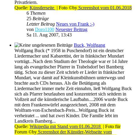
Privatfeiern.
Quelle:
Künstlerseite
| Foto ©by
Screenshot vom 01.06.2018
6
Themen
25
Beiträge
Letzter Beitrag
Neues von Frank :-)
von
Doro1100
Neuester Beitrag
Sa 11. Aug 2007, 13:43
Buck, Wolfgang
Wolfgang Buck (* 1958 in Puschendorf) ist ein deutscher
Liedermacher und Kabarettist, der in fränkischer Mundart
vorträgt...Nach dem Studium der Theologie war er 14 Jahre
lang als evangelischer Pfarrer in Trabelsdorf bei Bamberg
tätig. Schon zu dieser Zeit schrieb er Lieder in fränkischer
Mundart, war damit auf Kleinkunstbühnen unterwegs und
brachte auch CDs heraus. Als die Betätigung als
Liedermacher immer mehr Zeit einnahm, ließ Wolfgang Buck
sich als Pfarrer beurlauben und konzentriert sich seitdem in
Vollzeit auf die künstlerische Laufbahn....2006 wurde Buck
mit dem Frankenwürfel ausgezeichnet, 2008 mit dem
Wolfram-von-Eschenbach-Preis...Wolfgang Buck ist
verheiratet ... und hat zwei Kinder. Die Familie lebt im
Landkreis Bamberg...
Quelle:
Wikipedia mit Stand vom 01.06.2018
| Foto für
Forum ©by
Screenshot der Künstler-Webseite vom