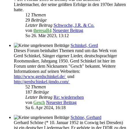
Liedermacher, der seine größten Erfolge in den 1970er Jahren
hatte.
12
Themen
29
Beiträge
Letzter Beitrag
Schwoche, J.R. & Co.
von
theresaB4
Neuester Beitrag
So 26. Mär 2023, 13:12
Schinkel, Gerd
Dieses Forum beinhaltet Themen rund um das Werk von
Gerd Schinkel, Sänger eigener Lieder, deutschsprachiger
Rootsmusiker, Jahrgang 1950. Gerd Schinkel ist hier im
Forum unter dem Nicknamen "Gesch" bekannt. Weitere
Informationen auf seinen Webseiten:
http://www.gerdschinkel.de/
und
http://gerdschinkel.jimdo.com/
52
Themen
187
Beiträge
Letzter Beitrag
Re: wiedersehen
von
Gesch
Neuester Beitrag
Sa 6. Apr 2024, 16:18
Schöne, Gerhard
Gerhard Schöne (* 10. Januar 1952 in Coswig bei Dresden)
ist ein deutscher Liedermacher. Er gehörte in der DDR zu den