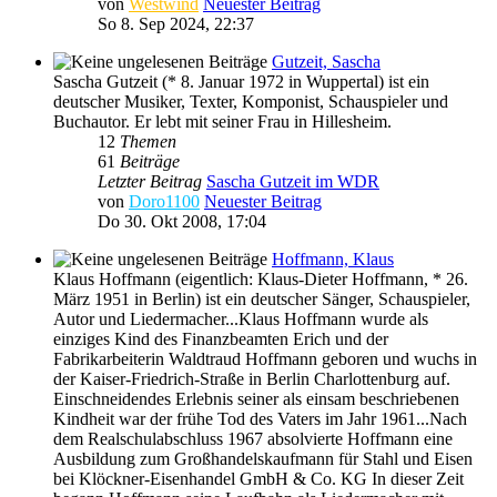
von
Westwind
Neuester Beitrag
So 8. Sep 2024, 22:37
Gutzeit, Sascha
Sascha Gutzeit (* 8. Januar 1972 in Wuppertal) ist ein
deutscher Musiker, Texter, Komponist, Schauspieler und
Buchautor. Er lebt mit seiner Frau in Hillesheim.
12
Themen
61
Beiträge
Letzter Beitrag
Sascha Gutzeit im WDR
von
Doro1100
Neuester Beitrag
Do 30. Okt 2008, 17:04
Hoffmann, Klaus
Klaus Hoffmann (eigentlich: Klaus-Dieter Hoffmann, * 26.
März 1951 in Berlin) ist ein deutscher Sänger, Schauspieler,
Autor und Liedermacher...Klaus Hoffmann wurde als
einziges Kind des Finanzbeamten Erich und der
Fabrikarbeiterin Waldtraud Hoffmann geboren und wuchs in
der Kaiser-Friedrich-Straße in Berlin Charlottenburg auf.
Einschneidendes Erlebnis seiner als einsam beschriebenen
Kindheit war der frühe Tod des Vaters im Jahr 1961...Nach
dem Realschulabschluss 1967 absolvierte Hoffmann eine
Ausbildung zum Großhandelskaufmann für Stahl und Eisen
bei Klöckner-Eisenhandel GmbH & Co. KG In dieser Zeit