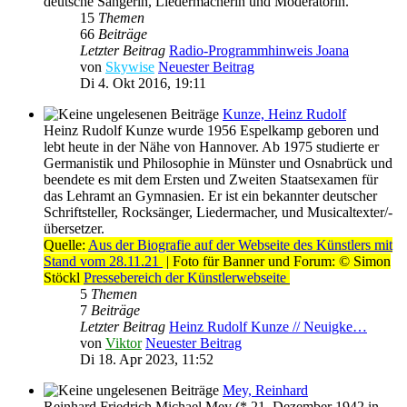
deutsche Sängerin, Liedermacherin und Moderatorin.
15
Themen
66
Beiträge
Letzter Beitrag
Radio-Programmhinweis Joana
von
Skywise
Neuester Beitrag
Di 4. Okt 2016, 19:11
Kunze, Heinz Rudolf
Heinz Rudolf Kunze wurde 1956 Espelkamp geboren und
lebt heute in der Nähe von Hannover. Ab 1975 studierte er
Germanistik und Philosophie in Münster und Osnabrück und
beendete es mit dem Ersten und Zweiten Staatsexamen für
das Lehramt an Gymnasien. Er ist ein bekannter deutscher
Schriftsteller, Rocksänger, Liedermacher, und Musicaltexter/-
übersetzer.
Quelle:
Aus der Biografie auf der Webseite des Künstlers mit
Stand vom 28.11.21
| Foto für Banner und Forum: © Simon
Stöckl
Pressebereich der Künstlerwebseite
5
Themen
7
Beiträge
Letzter Beitrag
Heinz Rudolf Kunze // Neuigke…
von
Viktor
Neuester Beitrag
Di 18. Apr 2023, 11:52
Mey, Reinhard
Reinhard Friedrich Michael Mey (* 21. Dezember 1942 in