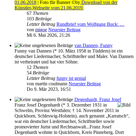
01.06.2018
| Foto für Banner ©by
Download von der
Künstler-Webseite vom 21.06.2019
67
Themen
103
Beiträge
Letzter Beitrag
Rundbrief vom Wolfgang Buck: …
von
migoe
Neuester Beitrag
Mi 6. Mai 2026, 21:26
van Dannen, Funny
Funny van Dannen (* 10. März 1958 in Tüddern) ist ein
deutscher Liedermacher, Schriftsteller und Maler. Van Dannen
ist verheiratet und hat vier Söhne.
12
Themen
54
Beiträge
Letzter Beitrag
funny ist genial
von
martin coulmann
Neuester Beitrag
Do 9. Mär 2023, 16:51
Degenhardt, Franz Josef
Franz Josef Degenhardt (* 3. Dezember 1931 in
Schwelm, Provinz Westfalen; † 14. November 2011 in
Quickborn, Schleswig-Holstein), auch genannt „Karratsch“,
war ein deutscher Liedermacher, Schriftsteller sowie
promovierter Jurist und Rechtsanwalt...Franz Josef
Degenhardt wohnte in Quickborn, Kreis Pinneberg. Dort