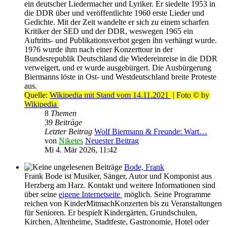
ein deutscher Liedermacher und Lyriker. Er siedelte 1953 in
die DDR über und veröffentlichte 1960 erste Lieder und
Gedichte. Mit der Zeit wandelte er sich zu einem scharfen
Kritiker der SED und der DDR, weswegen 1965 ein
Auftritts- und Publikationsverbot gegen ihn verhängt wurde.
1976 wurde ihm nach einer Konzerttour in der
Bundesrepublik Deutschland die Wiedereinreise in die DDR
verweigert, und er wurde ausgebürgert. Die Ausbürgerung
Biermanns löste in Ost- und Westdeutschland breite Proteste
aus.
Quelle:
Wikipedia mit Stand vom 14.11.2021
| Foto © by
Wikipedia
8
Themen
39
Beiträge
Letzter Beitrag
Wolf Biermann & Freunde: Wart…
von
Niketes
Neuester Beitrag
Mi 4. Mär 2026, 11:42
Bode, Frank
Frank Bode ist Musiker, Sänger, Autor und Komponist aus
Herzberg am Harz. Kontakt und weitere Informationen sind
über seine
eigene Internetseite
möglich. Seine Programme
reichen von KinderMitmachKonzerten bis zu Veranstaltungen
für Senioren. Er bespielt Kindergärten, Grundschulen,
Kirchen, Altenheime, Stadtfeste, Gastronomie, Hotel oder