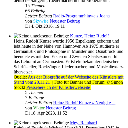
deutsche Sängerin, Liedermacherin und Moderatorin.
15
Themen
66
Beiträge
Letzter Beitrag
Radio-Programmhinweis Joana
von
Skywise
Neuester Beitrag
Di 4. Okt 2016, 19:11
Kunze, Heinz Rudolf
Heinz Rudolf Kunze wurde 1956 Espelkamp geboren und
lebt heute in der Nähe von Hannover. Ab 1975 studierte er
Germanistik und Philosophie in Münster und Osnabrück und
beendete es mit dem Ersten und Zweiten Staatsexamen für
das Lehramt an Gymnasien. Er ist ein bekannter deutscher
Schriftsteller, Rocksänger, Liedermacher, und Musicaltexter/-
übersetzer.
Quelle:
Aus der Biografie auf der Webseite des Künstlers mit
Stand vom 28.11.21
| Foto für Banner und Forum: © Simon
Stöckl
Pressebereich der Künstlerwebseite
5
Themen
7
Beiträge
Letzter Beitrag
Heinz Rudolf Kunze // Neuigke…
von
Viktor
Neuester Beitrag
Di 18. Apr 2023, 11:52
Mey, Reinhard
Reinhard Friedrich Michael Mey (* 21. Dezember 1942 in