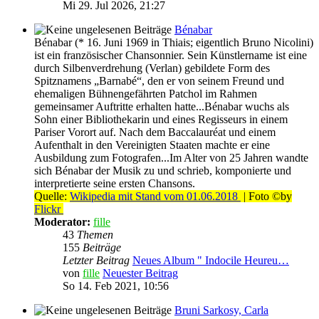
Mi 29. Jul 2026, 21:27
Bénabar
Bénabar (* 16. Juni 1969 in Thiais; eigentlich Bruno Nicolini)
ist ein französischer Chansonnier. Sein Künstlername ist eine
durch Silbenverdrehung (Verlan) gebildete Form des
Spitznamens „Barnabé“, den er von seinem Freund und
ehemaligen Bühnengefährten Patchol im Rahmen
gemeinsamer Auftritte erhalten hatte...Bénabar wuchs als
Sohn einer Bibliothekarin und eines Regisseurs in einem
Pariser Vorort auf. Nach dem Baccalauréat und einem
Aufenthalt in den Vereinigten Staaten machte er eine
Ausbildung zum Fotografen...Im Alter von 25 Jahren wandte
sich Bénabar der Musik zu und schrieb, komponierte und
interpretierte seine ersten Chansons.
Quelle:
Wikipedia mit Stand vom 01.06.2018
| Foto ©by
Flickr
Moderator:
fille
43
Themen
155
Beiträge
Letzter Beitrag
Neues Album " Indocile Heureu…
von
fille
Neuester Beitrag
So 14. Feb 2021, 10:56
Bruni Sarkosy, Carla