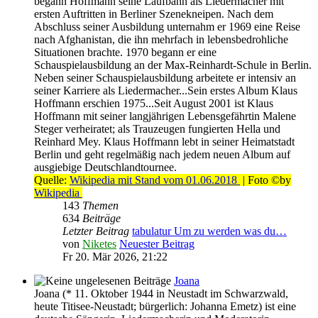
begann Hoffmann seine Laufbahn als Liedermacher mit
ersten Auftritten in Berliner Szenekneipen. Nach dem
Abschluss seiner Ausbildung unternahm er 1969 eine Reise
nach Afghanistan, die ihn mehrfach in lebensbedrohliche
Situationen brachte. 1970 begann er eine
Schauspielausbildung an der Max-Reinhardt-Schule in Berlin.
Neben seiner Schauspielausbildung arbeitete er intensiv an
seiner Karriere als Liedermacher...Sein erstes Album Klaus
Hoffmann erschien 1975...Seit August 2001 ist Klaus
Hoffmann mit seiner langjährigen Lebensgefährtin Malene
Steger verheiratet; als Trauzeugen fungierten Hella und
Reinhard Mey. Klaus Hoffmann lebt in seiner Heimatstadt
Berlin und geht regelmäßig nach jedem neuen Album auf
ausgiebige Deutschlandtournee.
Quelle:
Wikipedia mit Stand vom 01.06.2018
| Foto ©by
Wikipedia
143
Themen
634
Beiträge
Letzter Beitrag
tabulatur Um zu werden was du…
von
Niketes
Neuester Beitrag
Fr 20. Mär 2026, 21:22
Joana
Joana (* 11. Oktober 1944 in Neustadt im Schwarzwald,
heute Titisee-Neustadt; bürgerlich: Johanna Emetz) ist eine