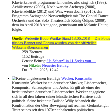
Klavierkabarett-programme Ich denke, also sing' ich (1998),
Achillesverse (2003), Noah war ein Archetyp (2006),
Klaviersdelikte (2012) und Was, wenn doch? (2015); das
Programm Swingende Notwendigkeit mit The Capital Dance
Orchestra und das Solo-Theaterstück König Ödipus (2009),
dem im April 2018 Antigone, gemeinsam mit Melanie Haupt,
folgte.
Quelle:
Webseite Bodo Wartke Stand 13.06.2018
|
Die Fotos
für das Banner und Forum wurden von der offiziellen
Webseite übernommen
259
Themen
1152
Beiträge
Letzter Beitrag
"Ja Schatz" in 11 Styles von …
von
Niketes
Neuester Beitrag
Do 17. Jul 2025, 12:42
Wecker, Konstantin
Konstantin Wecker ist ein deutscher Musiker, Liedermacher,
Komponist, Schauspieler und Autor. Er gilt als einer der
bedeutendsten deutschen Liedermacher. Wecker engagierte
sich in all den Jahren seiner künstlerischen Karriere auch
politisch. Seine bekannte Ballade Willy behandelt die
Konfrontation der 68er-Bewegung mit rechtem Gedankengut.
Trotz seines seit den 1970er anhaltenden politischen