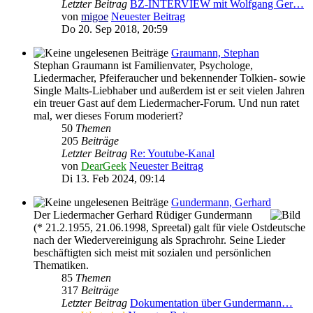
Letzter Beitrag
BZ-INTERVIEW mit Wolfgang Ger…
von
migoe
Neuester Beitrag
Do 20. Sep 2018, 20:59
Graumann, Stephan
Stephan Graumann ist Familienvater, Psychologe,
Liedermacher, Pfeiferaucher und bekennender Tolkien- sowie
Single Malts-Liebhaber und außerdem ist er seit vielen Jahren
ein treuer Gast auf dem Liedermacher-Forum. Und nun ratet
mal, wer dieses Forum moderiert?
50
Themen
205
Beiträge
Letzter Beitrag
Re: Youtube-Kanal
von
DearGeek
Neuester Beitrag
Di 13. Feb 2024, 09:14
Gundermann, Gerhard
Der Liedermacher Gerhard Rüdiger Gundermann
(* 21.2.1955, 21.06.1998, Spreetal) galt für viele Ostdeutsche
nach der Wiedervereinigung als Sprachrohr. Seine Lieder
beschäftigten sich meist mit sozialen und persönlichen
Thematiken.
85
Themen
317
Beiträge
Letzter Beitrag
Dokumentation über Gundermann…