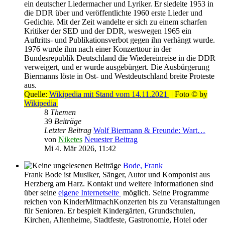
ein deutscher Liedermacher und Lyriker. Er siedelte 1953 in
die DDR über und veröffentlichte 1960 erste Lieder und
Gedichte. Mit der Zeit wandelte er sich zu einem scharfen
Kritiker der SED und der DDR, weswegen 1965 ein
Auftritts- und Publikationsverbot gegen ihn verhängt wurde.
1976 wurde ihm nach einer Konzerttour in der
Bundesrepublik Deutschland die Wiedereinreise in die DDR
verweigert, und er wurde ausgebürgert. Die Ausbürgerung
Biermanns löste in Ost- und Westdeutschland breite Proteste
aus.
Quelle:
Wikipedia mit Stand vom 14.11.2021
| Foto © by
Wikipedia
8
Themen
39
Beiträge
Letzter Beitrag
Wolf Biermann & Freunde: Wart…
von
Niketes
Neuester Beitrag
Mi 4. Mär 2026, 11:42
Bode, Frank
Frank Bode ist Musiker, Sänger, Autor und Komponist aus
Herzberg am Harz. Kontakt und weitere Informationen sind
über seine
eigene Internetseite
möglich. Seine Programme
reichen von KinderMitmachKonzerten bis zu Veranstaltungen
für Senioren. Er bespielt Kindergärten, Grundschulen,
Kirchen, Altenheime, Stadtfeste, Gastronomie, Hotel oder