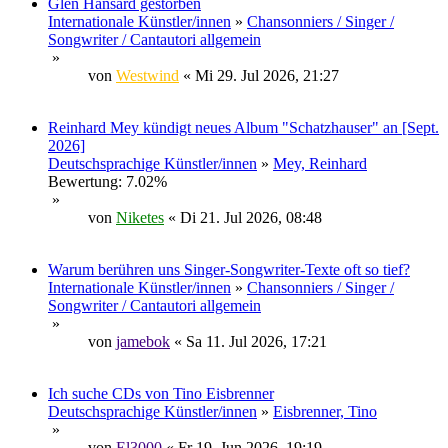
Glen Hansard gestorben
Internationale Künstler/innen
»
Chansonniers / Singer /
Songwriter / Cantautori allgemein
»
von
Westwind
« Mi 29. Jul 2026, 21:27
Reinhard Mey kündigt neues Album "Schatzhauser" an [Sept.
2026]
Deutschsprachige Künstler/innen
»
Mey, Reinhard
Bewertung: 7.02%
»
von
Niketes
« Di 21. Jul 2026, 08:48
Warum berühren uns Singer-Songwriter-Texte oft so tief?
Internationale Künstler/innen
»
Chansonniers / Singer /
Songwriter / Cantautori allgemein
»
von
jamebok
« Sa 11. Jul 2026, 17:21
Ich suche CDs von Tino Eisbrenner
Deutschsprachige Künstler/innen
»
Eisbrenner, Tino
»
von
El3000
« Fr 19. Jun 2026, 19:19