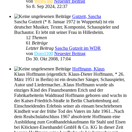
von
Westwind
Neuester Beitrag
So 8. Sep 2024, 22:37
Gutzeit, Sascha
Sascha Gutzeit (* 8. Januar 1972 in Wuppertal) ist ein
deutscher Musiker, Texter, Komponist, Schauspieler und
Buchautor. Er lebt mit seiner Frau in Hillesheim.
12
Themen
61
Beiträge
Letzter Beitrag
Sascha Gutzeit im WDR
von
Doro1100
Neuester Beitrag
Do 30. Okt 2008, 17:04
Hoffmann, Klaus
Klaus Hoffmann (eigentlich: Klaus-Dieter Hoffmann, * 26.
März 1951 in Berlin) ist ein deutscher Sänger, Schauspieler,
Autor und Liedermacher...Klaus Hoffmann wurde als
einziges Kind des Finanzbeamten Erich und der
Fabrikarbeiterin Waldtraud Hoffmann geboren und wuchs in
der Kaiser-Friedrich-Straße in Berlin Charlottenburg auf.
Einschneidendes Erlebnis seiner als einsam beschriebenen
Kindheit war der frühe Tod des Vaters im Jahr 1961...Nach
dem Realschulabschluss 1967 absolvierte Hoffmann eine
Ausbildung zum Großhandelskaufmann für Stahl und Eisen
bei Klöckner-Eisenhandel GmbH & Co. KG In dieser Zeit