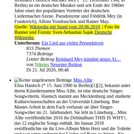
Berlin) ist ein deutscher Musiker und seit Ende der 1960er
Jahre einer der populärsten Vertreter der deutschen
Liedermacher-Szene. Pseudonyme sind Frédérik Mey (in
Frankreich), Alfons Yondraschek und Rainer May.
Quelle:
Wikipedia mit Stand vom 20.06.2019
| Foto für
Banner und Forum: Sven-Sebastian Sajak
Deutsche
Wikipedia
Unterforum:
Ein Lied aus vielen Perspektiven
833
Themen
7374
Beiträge
Letzter Beitrag
Reinhard Mey kündigt neues Al…
von
Niketes
Neuester Beitrag
Di 21. Jul 2026, 08:48
Miss Allie
Elisa Hantsch (* 15. Juni 1990 in Berlin)[1][2], bekannt unter
ihrem Künstlernamen Miss Allie, ist eine deutsche Singer-
Songwriterin. Hantsch stammt aus Mecklenburg und studierte
Kulturwissenschaften an der Universität Lüneburg. Ihre
Master-Arbeit in dem Fach verfasste sie über Singer-
Songwriter im 21. Jahrhundert. Sie lebt in Lüneburg....Miss
Allie veröffentlichte 2016 ihr Debütalbum THIS IS WHY!,
das 12 englische Songs enthält. Im Januar 2018
veröffentlichte sie ihr Live-Album Mein Herz und die Toilette
und war unter anderem bei Lieder auf Banz zu hören...Sie