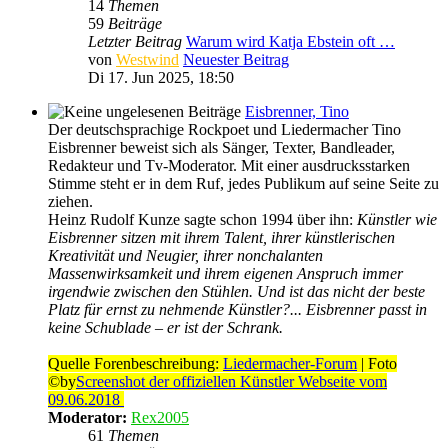
14
Themen
59
Beiträge
Letzter Beitrag
Warum wird Katja Ebstein oft …
von
Westwind
Neuester Beitrag
Di 17. Jun 2025, 18:50
Eisbrenner, Tino
Der deutschsprachige Rockpoet und Liedermacher Tino
Eisbrenner beweist sich als Sänger, Texter, Bandleader,
Redakteur und Tv-Moderator. Mit einer ausdrucksstarken
Stimme steht er in dem Ruf, jedes Publikum auf seine Seite zu
ziehen.
Heinz Rudolf Kunze sagte schon 1994 über ihn:
Künstler wie
Eisbrenner sitzen mit ihrem Talent, ihrer künstlerischen
Kreativität und Neugier, ihrer nonchalanten
Massenwirksamkeit und ihrem eigenen Anspruch immer
irgendwie zwischen den Stühlen. Und ist das nicht der beste
Platz für ernst zu nehmende Künstler?... Eisbrenner passt in
keine Schublade – er ist der Schrank.
Quelle Forenbeschreibung:
Liedermacher-Forum
| Foto
©by
Screenshot der offiziellen Künstler Webseite vom
09.06.2018
Moderator:
Rex2005
61
Themen