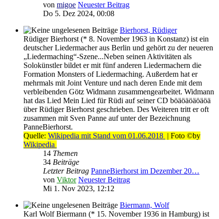
von
migoe
Neuester Beitrag
Do 5. Dez 2024, 00:08
Bierhorst, Rüdiger
Rüdiger Bierhorst (* 8. November 1963 in Konstanz) ist ein
deutscher Liedermacher aus Berlin und gehört zu der neueren
„Liedermaching“-Szene...Neben seinen Aktivitäten als
Solokünstler bildet er mit fünf anderen Liedermachern die
Formation Monsters of Liedermaching. Außerdem hat er
mehrmals mit Joint Venture und nach deren Ende mit dem
verbleibenden Götz Widmann zusammengearbeitet. Widmann
hat das Lied Mein Lied für Rüdi auf seiner CD böäöäöäöäöä
über Rüdiger Bierhorst geschrieben. Des Weiteren tritt er oft
zusammen mit Sven Panne auf unter der Bezeichnung
PanneBierhorst.
Quelle:
Wikipedia mit Stand vom 01.06.2018
| Foto ©by
Wikipedia
14
Themen
34
Beiträge
Letzter Beitrag
PanneBierhorst im Dezember 20…
von
Viktor
Neuester Beitrag
Mi 1. Nov 2023, 12:12
Biermann, Wolf
Karl Wolf Biermann (* 15. November 1936 in Hamburg) ist