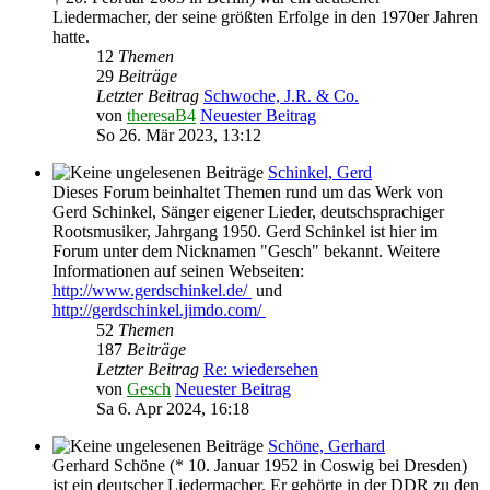
Liedermacher, der seine größten Erfolge in den 1970er Jahren
hatte.
12
Themen
29
Beiträge
Letzter Beitrag
Schwoche, J.R. & Co.
von
theresaB4
Neuester Beitrag
So 26. Mär 2023, 13:12
Schinkel, Gerd
Dieses Forum beinhaltet Themen rund um das Werk von
Gerd Schinkel, Sänger eigener Lieder, deutschsprachiger
Rootsmusiker, Jahrgang 1950. Gerd Schinkel ist hier im
Forum unter dem Nicknamen "Gesch" bekannt. Weitere
Informationen auf seinen Webseiten:
http://www.gerdschinkel.de/
und
http://gerdschinkel.jimdo.com/
52
Themen
187
Beiträge
Letzter Beitrag
Re: wiedersehen
von
Gesch
Neuester Beitrag
Sa 6. Apr 2024, 16:18
Schöne, Gerhard
Gerhard Schöne (* 10. Januar 1952 in Coswig bei Dresden)
ist ein deutscher Liedermacher. Er gehörte in der DDR zu den