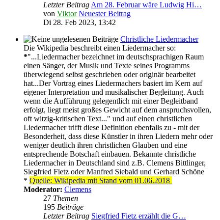
Letzter Beitrag
Am 28. Februar wäre Ludwig Hi…
von
Viktor
Neuester Beitrag
Di 28. Feb 2023, 13:42
Christliche Liedermacher
Die Wikipedia beschreibt einen Liedermacher so:
*
"...Liedermacher bezeichnet im deutschsprachigen Raum
einen Sänger, der Musik und Texte seines Programms
überwiegend selbst geschrieben oder originär bearbeitet
hat...Der Vortrag eines Liedermachers basiert im Kern auf
eigener Interpretation und musikalischer Begleitung. Auch
wenn die Aufführung gelegentlich mit einer Begleitband
erfolgt, liegt meist großes Gewicht auf dem anspruchsvollen,
oft witzig-kritischen Text..." und auf einen christlichen
Liedermacher trifft diese Definition ebenfalls zu - mit der
Besonderheit, dass diese Künstler in ihren Liedern mehr oder
weniger deutlich ihren christlichen Glauben und eine
entsprechende Botschaft einbauen. Bekannte christliche
Liedermacher in Deutschland sind z.B. Clemens Bittlinger,
Siegfried Fietz oder Manfred Siebald und Gerhard Schöne
*
Quelle: Wikipedia mit Stand vom 01.06.2018
Moderator:
Clemens
27
Themen
195
Beiträge
Letzter Beitrag
Siegfried Fietz erzählt die G…