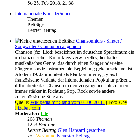
So 25. Feb 2018, 21:38
Internationale Künstler/innen
Themen
Beiträge
Letzter Beitrag
Chansonniers / Singer /
Songwriter / Cantautori allgemein
Chanson (frz. Lied) bezeichnet im deutschen Sprachraum ein
im französischen Kulturkreis verwurzeltes, liedhaftes
musikalisches Genre, das durch einen Sänger oder eine
Sängerin sowie instrumentale Begleitung gekennzeichnet ist.
Ab dem 19. Jahrhundert als klar konturierte, „typisch“
französische Variante der internationalen Popkultur präsent,
diffundierte das Chanson in den vergangenen Jahrzehnten
immer stärker in Richtung Pop, Rock sowie andere
zeitgenössische Stile aus.
Quelle:
Wikipedia mit Stand vom 01.06.2018
| Foto ©by
Pixabay.com
Moderator:
fille
268
Themen
1253
Beiträge
Letzter Beitrag
Glen Hansard gestorben
von
Westwind
Neuester Beitrag