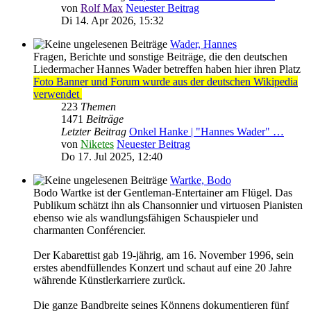
von
Rolf Max
Neuester Beitrag
Di 14. Apr 2026, 15:32
Wader, Hannes
Fragen, Berichte und sonstige Beiträge, die den deutschen
Liedermacher Hannes Wader betreffen haben hier ihren Platz
Foto Banner und Forum wurde aus der deutschen Wikipedia
verwendet
223
Themen
1471
Beiträge
Letzter Beitrag
Onkel Hanke | "Hannes Wader" …
von
Niketes
Neuester Beitrag
Do 17. Jul 2025, 12:40
Wartke, Bodo
Bodo Wartke ist der Gentleman-Entertainer am Flügel. Das
Publikum schätzt ihn als Chansonnier und virtuosen Pianisten
ebenso wie als wandlungsfähigen Schauspieler und
charmanten Conférencier.
Der Kabarettist gab 19-jährig, am 16. November 1996, sein
erstes abendfüllendes Konzert und schaut auf eine 20 Jahre
währende Künstlerkarriere zurück.
Die ganze Bandbreite seines Könnens dokumentieren fünf