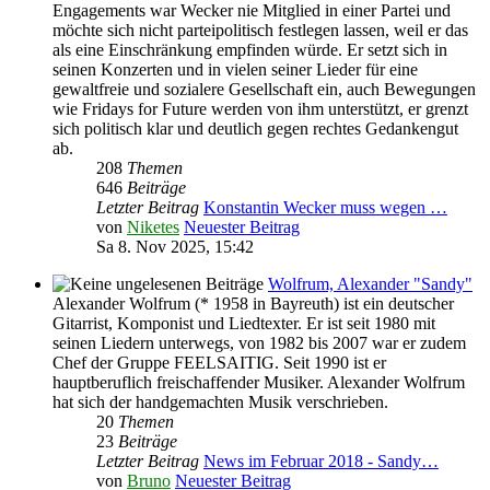
Engagements war Wecker nie Mitglied in einer Partei und
möchte sich nicht parteipolitisch festlegen lassen, weil er das
als eine Einschränkung empfinden würde. Er setzt sich in
seinen Konzerten und in vielen seiner Lieder für eine
gewaltfreie und sozialere Gesellschaft ein, auch Bewegungen
wie Fridays for Future werden von ihm unterstützt, er grenzt
sich politisch klar und deutlich gegen rechtes Gedankengut
ab.
208
Themen
646
Beiträge
Letzter Beitrag
Konstantin Wecker muss wegen …
von
Niketes
Neuester Beitrag
Sa 8. Nov 2025, 15:42
Wolfrum, Alexander "Sandy"
Alexander Wolfrum (* 1958 in Bayreuth) ist ein deutscher
Gitarrist, Komponist und Liedtexter. Er ist seit 1980 mit
seinen Liedern unterwegs, von 1982 bis 2007 war er zudem
Chef der Gruppe FEELSAITIG. Seit 1990 ist er
hauptberuflich freischaffender Musiker. Alexander Wolfrum
hat sich der handgemachten Musik verschrieben.
20
Themen
23
Beiträge
Letzter Beitrag
News im Februar 2018 - Sandy…
von
Bruno
Neuester Beitrag