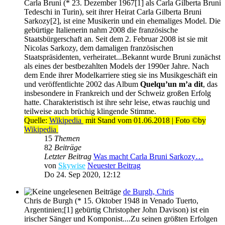
Carla Bruni (* 23. Dezember 1967[1] als Carla Gilberta Bruni
Tedeschi in Turin), seit ihrer Heirat Carla Gilberta Bruni
Sarkozy[2], ist eine Musikerin und ein ehemaliges Model. Die
gebürtige Italienerin nahm 2008 die französische
Staatsbürgerschaft an. Seit dem 2. Februar 2008 ist sie mit
Nicolas Sarkozy, dem damaligen französischen
Staatspräsidenten, verheiratet...Bekannt wurde Bruni zunächst
als eines der bestbezahlten Models der 1990er Jahre. Nach
dem Ende ihrer Modelkarriere stieg sie ins Musikgeschäft ein
und veröffentlichte 2002 das Album
Quelqu’un m’a dit
, das
insbesondere in Frankreich und der Schweiz großen Erfolg
hatte. Charakteristisch ist ihre sehr leise, etwas rauchig und
teilweise auch brüchig klingende Stimme.
Quelle:
Wikipedia
mit Stand vom 01.06.2018 | Foto ©by
Wikipedia
15
Themen
82
Beiträge
Letzter Beitrag
Was macht Carla Bruni Sarkozy…
von
Skywise
Neuester Beitrag
Do 24. Sep 2020, 12:12
de Burgh, Chris
Chris de Burgh (* 15. Oktober 1948 in Venado Tuerto,
Argentinien;[1] gebürtig Christopher John Davison) ist ein
irischer Sänger und Komponist....Zu seinen größten Erfolgen