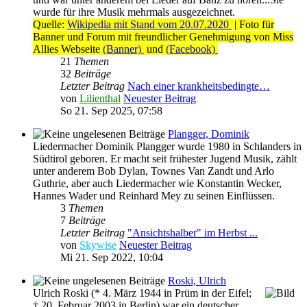
wurde für ihre Musik mehrmals ausgezeichnet.
Quelle:
Wikipedia mit Stand vom 20.07.2020
| Foto für
Banner und Forum mit freundlicher Genehmigung von Miss
Allies Webseite
(Banner)
und
(Facebook)
21
Themen
32
Beiträge
Letzter Beitrag
Nach einer krankheitsbedingte…
von
Lilienthal
Neuester Beitrag
So 21. Sep 2025, 07:58
Plangger, Dominik
Liedermacher Dominik Plangger wurde 1980 in Schlanders in
Südtirol geboren. Er macht seit frühester Jugend Musik, zählt
unter anderem Bob Dylan, Townes Van Zandt und Arlo
Guthrie, aber auch Liedermacher wie Konstantin Wecker,
Hannes Wader und Reinhard Mey zu seinen Einflüssen.
3
Themen
7
Beiträge
Letzter Beitrag
"Ansichtshalber" im Herbst ...
von
Skywise
Neuester Beitrag
Mi 21. Sep 2022, 10:04
Roski, Ulrich
Ulrich Roski (* 4. März 1944 in Prüm in der Eifel;
† 20. Februar 2003 in Berlin) war ein deutscher