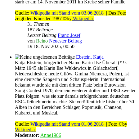
starb er am 14. November 2011 im Kreise seiner Familie.
Quelle:
Wikipedia mit Stand vom 03.06.2018
| Das Foto
zeigt den Künstler 1987 ©by
Wikipedia
31
Themen
187
Beiträge
Letzter Beitrag
Franz-Josef
von
Reino
Neuester Beitrag
Di 18. Nov 2025, 00:50
Ebstein, Katja
Katja Ebstein, bürgerlicher Name Karin Ilse Überall (* 9.
März 1945 als Karin Ilse Witkiewicz in Girlachsdorf,
Niederschlesien; heute Gilów, Gmina Niemcza, Polen), ist
eine deutsche Sängerin und Schauspielerin. International
bekannt wurde sie mit dem dritten Platz beim Eurovision
Song Contest 1970, dem ein weiterer dritter und 1980 zweiter
Platz folgten, was sie zur damals erfolgreichsten deutschen
ESC-Teilnehmerin machte. Sie veröffentlichte bisher über 30
Alben in den Bereichen Schlager, Popmusik, Chanson,
Kabarett und Musical.
Quelle:
Wikipedia mit Stand vom 01.06.2018
| Foto ©by
Wikipedia
Moderator:
Anne1986