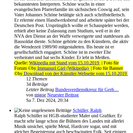
bekanntesten Interpreten. Schöne wuchs in einer
evangelischen Pfarrerfamilie im sächsischen Coswig auf, sein
Vater Johannes Schöne betätigte sich auch schriftstellerisch.
Er erlernte einen Handwerksberuf und arbeitete später bei der
Deutschen Post. Ursprünglich wollte er Schauspieler werden,
erhielt aber keine Zulassung zum Studium, weil er in der
NVA den Dienst an der Waffe verweigerte und stattdessen als
Bausoldat diente. Schöne gehörte zu den Künstlern, die aktiv
die Wendezeit 1989/90 mitgestalteten. Bis heute ist er
gesellschaftlich engagiert. Schöne ist in zweiter Ehe
verheiratet und hat sechs Kinder. Er lebt in Meißen.
Quelle:
Wikipedia mit Stand vom 15.10.2019
| Foto für
Forum ©by
Immanuel Giel (Wikipedia)
| Foto für Banner
©by
Download von der Künstler-Webseite vom 15.10.2019
12
Themen
34
Beiträge
Letzter Beitrag
Bundesverdienstkreuz für Gerh…
von
migoe
Neuester Beitrag
Sa 7. Dez 2024, 20:34
Schüller, Ralph
Ralph Schüller ist HGB-studierter Maler und Grafiker. Er
macht sehr lange schon die Bühnen des Landes mit allerlei
Musik unsicher, spielte Metal, Hardcore sogar, und mit
gleicher Begeisterung auch beschwingten Folk. Seit einigen