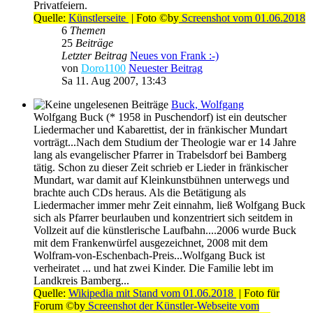
Privatfeiern.
Quelle:
Künstlerseite
| Foto ©by
Screenshot vom 01.06.2018
6
Themen
25
Beiträge
Letzter Beitrag
Neues von Frank :-)
von
Doro1100
Neuester Beitrag
Sa 11. Aug 2007, 13:43
Buck, Wolfgang
Wolfgang Buck (* 1958 in Puschendorf) ist ein deutscher
Liedermacher und Kabarettist, der in fränkischer Mundart
vorträgt...Nach dem Studium der Theologie war er 14 Jahre
lang als evangelischer Pfarrer in Trabelsdorf bei Bamberg
tätig. Schon zu dieser Zeit schrieb er Lieder in fränkischer
Mundart, war damit auf Kleinkunstbühnen unterwegs und
brachte auch CDs heraus. Als die Betätigung als
Liedermacher immer mehr Zeit einnahm, ließ Wolfgang Buck
sich als Pfarrer beurlauben und konzentriert sich seitdem in
Vollzeit auf die künstlerische Laufbahn....2006 wurde Buck
mit dem Frankenwürfel ausgezeichnet, 2008 mit dem
Wolfram-von-Eschenbach-Preis...Wolfgang Buck ist
verheiratet ... und hat zwei Kinder. Die Familie lebt im
Landkreis Bamberg...
Quelle:
Wikipedia mit Stand vom 01.06.2018
| Foto für
Forum ©by
Screenshot der Künstler-Webseite vom