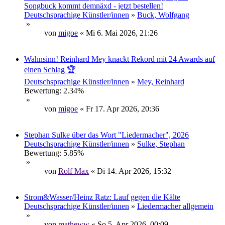
Songbuck kommt demnäxd - jetzt bestellen!
Deutschsprachige Künstler/innen
»
Buck, Wolfgang
»
von
migoe
« Mi 6. Mai 2026, 21:26
Wahnsinn! Reinhard Mey knackt Rekord mit 24 Awards auf
einen Schlag 🏆
Deutschsprachige Künstler/innen
»
Mey, Reinhard
Bewertung: 2.34%
»
von
migoe
« Fr 17. Apr 2026, 20:36
Stephan Sulke über das Wort "Liedermacher", 2026
Deutschsprachige Künstler/innen
»
Sulke, Stephan
Bewertung: 5.85%
»
von
Rolf Max
« Di 14. Apr 2026, 15:32
Strom&Wasser/Heinz Ratz: Lauf gegen die Kälte
Deutschsprachige Künstler/innen
»
Liedermacher allgemein
»
von
matheww
« So 5. Apr 2026, 00:09