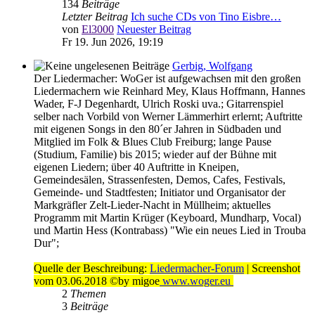
134
Beiträge
Letzter Beitrag
Ich suche CDs von Tino Eisbre…
von
El3000
Neuester Beitrag
Fr 19. Jun 2026, 19:19
Gerbig, Wolfgang
Der Liedermacher: WoGer ist aufgewachsen mit den großen
Liedermachern wie Reinhard Mey, Klaus Hoffmann, Hannes
Wader, F-J Degenhardt, Ulrich Roski uva.; Gitarrenspiel
selber nach Vorbild von Werner Lämmerhirt erlernt; Auftritte
mit eigenen Songs in den 80´er Jahren in Südbaden und
Mitglied im Folk & Blues Club Freiburg; lange Pause
(Studium, Familie) bis 2015; wieder auf der Bühne mit
eigenen Liedern; über 40 Auftritte in Kneipen,
Gemeindesälen, Strassenfesten, Demos, Cafes, Festivals,
Gemeinde- und Stadtfesten; Initiator und Organisator der
Markgräfler Zelt-Lieder-Nacht in Müllheim; aktuelles
Programm mit Martin Krüger (Keyboard, Mundharp, Vocal)
und Martin Hess (Kontrabass) "Wie ein neues Lied in Trouba
Dur";
Quelle der Beschreibung:
Liedermacher-Forum
| Screenshot
vom 03.06.2018 ©by migoe
www.woger.eu
2
Themen
3
Beiträge