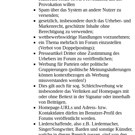
Provokation willen
Spam über das System an andere Nutzer zu
versenden;
gesetzlich, insbesondere durch das Urheber- und
Markenrecht, geschützte Inhalte ohne
Berechtigung zu verwenden;
wettbewerbswidrige Handlungen vorzunehmen;
ein Thema mehrfach im Forum einzustellen
(Verbot von Doppelpostings);
Presseartikel Dritter ohne Zustimmung des
Urhebers im Forum zu veröffentlichen;
Werbung für Parteien oder politische
Gruppierungen (politische Meinungsäußerungen
können kontextbezogen als Werbung
missverstanden werden!)
Dies gilt auch für sog. Schleichwerbung wie
insbesondere das Verlinken auf Homepages mit
oder ohne Beitext in der Signatur oder innerhalb
von Beiträgen.
Homepage-URLs und Adress- bzw.
Kontaktdaten dürfen im Benutzer-Profil des
Forums veröffentlicht werden.
Liederschaffende, also z.B. Liedermacher,
Singer/Songwriter, Barden und sonstige Künstler,
welche in diesen Bereich passen, sind von den