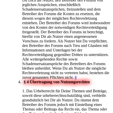
Du Dich als Nutzer, den Betreiber des Forums von
jeglichen Ansprüchen, einschließlich
Schadensersatzansprüchen, freizustellen und dem
Betreiber des Forums die Kosten zu ersetzen, die
diesem wegen der möglichen Rechtsverletzung
entstehen. Der Betreiber des Forums wird insbesondere
von den Kosten der notwendigen Rechtsverteidigung
freigestellt. Der Betreiber des Forums ist berechtigt,
hierfür von Dir als Nutzer einen angemessenen
Vorschuss zu fordern. Als Nutzer bist Du verpflichtet,
den Betreiber des Forums nach Treu und Glauben mit
Informationen und Unterlagen bei der
Rechtsverteidigung gegenüber Dritten zu unterstützen.
Alle weitergehenden Rechte sowie
Schadensersatzansprüche des Betreibers des Forums
bleiben unberührt. Wenn Du als Nutzer die mögliche
Rechtsverletzung nicht zu vertreten habst, bestehen die
zuvor genannten Pflichten nicht.
#
§ 4 Übertragung von Nutzungsrechten
1. Das Urheberrecht für Deine Themen und Beiträge,
soweit diese urheberrechtsschutzfähig sind, verbleibt
grundsätzlich bei Dir als Nutzer. Du räumst dem
Betreiber des Forums jedoch mit Einstellung eines
Themas oder Beitrags das Recht ein, das Thema oder