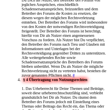
Du Dich als Nutzer, den Betreiber des Forums von
jeglichen Ansprüchen, einschließlich
Schadensersatzansprüchen, freizustellen und dem
Betreiber des Forums die Kosten zu ersetzen, die
diesem wegen der möglichen Rechtsverletzung
entstehen. Der Betreiber des Forums wird insbesondere
von den Kosten der notwendigen Rechtsverteidigung
freigestellt. Der Betreiber des Forums ist berechtigt,
hierfür von Dir als Nutzer einen angemessenen
Vorschuss zu fordern. Als Nutzer bist Du verpflichtet,
den Betreiber des Forums nach Treu und Glauben mit
Informationen und Unterlagen bei der
Rechtsverteidigung gegenüber Dritten zu unterstützen.
Alle weitergehenden Rechte sowie
Schadensersatzansprüche des Betreibers des Forums
bleiben unberührt. Wenn Du als Nutzer die mögliche
Rechtsverletzung nicht zu vertreten habst, bestehen die
zuvor genannten Pflichten nicht.
#
§ 4 Übertragung von Nutzungsrechten
1. Das Urheberrecht für Deine Themen und Beiträge,
soweit diese urheberrechtsschutzfähig sind, verbleibt
grundsätzlich bei Dir als Nutzer. Du räumst dem
Betreiber des Forums jedoch mit Einstellung eines
Themas oder Beitrags das Recht ein, das Thema oder