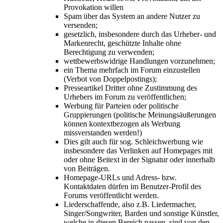
Provokation willen
Spam über das System an andere Nutzer zu
versenden;
gesetzlich, insbesondere durch das Urheber- und
Markenrecht, geschützte Inhalte ohne
Berechtigung zu verwenden;
wettbewerbswidrige Handlungen vorzunehmen;
ein Thema mehrfach im Forum einzustellen
(Verbot von Doppelpostings);
Presseartikel Dritter ohne Zustimmung des
Urhebers im Forum zu veröffentlichen;
Werbung für Parteien oder politische
Gruppierungen (politische Meinungsäußerungen
können kontextbezogen als Werbung
missverstanden werden!)
Dies gilt auch für sog. Schleichwerbung wie
insbesondere das Verlinken auf Homepages mit
oder ohne Beitext in der Signatur oder innerhalb
von Beiträgen.
Homepage-URLs und Adress- bzw.
Kontaktdaten dürfen im Benutzer-Profil des
Forums veröffentlicht werden.
Liederschaffende, also z.B. Liedermacher,
Singer/Songwriter, Barden und sonstige Künstler,
welche in diesen Bereich passen, sind von den