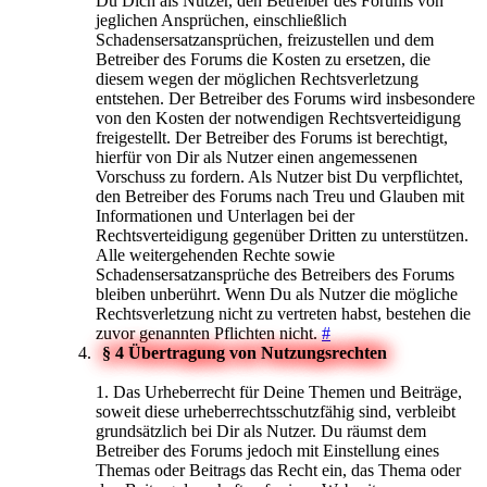
Du Dich als Nutzer, den Betreiber des Forums von
jeglichen Ansprüchen, einschließlich
Schadensersatzansprüchen, freizustellen und dem
Betreiber des Forums die Kosten zu ersetzen, die
diesem wegen der möglichen Rechtsverletzung
entstehen. Der Betreiber des Forums wird insbesondere
von den Kosten der notwendigen Rechtsverteidigung
freigestellt. Der Betreiber des Forums ist berechtigt,
hierfür von Dir als Nutzer einen angemessenen
Vorschuss zu fordern. Als Nutzer bist Du verpflichtet,
den Betreiber des Forums nach Treu und Glauben mit
Informationen und Unterlagen bei der
Rechtsverteidigung gegenüber Dritten zu unterstützen.
Alle weitergehenden Rechte sowie
Schadensersatzansprüche des Betreibers des Forums
bleiben unberührt. Wenn Du als Nutzer die mögliche
Rechtsverletzung nicht zu vertreten habst, bestehen die
zuvor genannten Pflichten nicht.
#
§ 4 Übertragung von Nutzungsrechten
1. Das Urheberrecht für Deine Themen und Beiträge,
soweit diese urheberrechtsschutzfähig sind, verbleibt
grundsätzlich bei Dir als Nutzer. Du räumst dem
Betreiber des Forums jedoch mit Einstellung eines
Themas oder Beitrags das Recht ein, das Thema oder