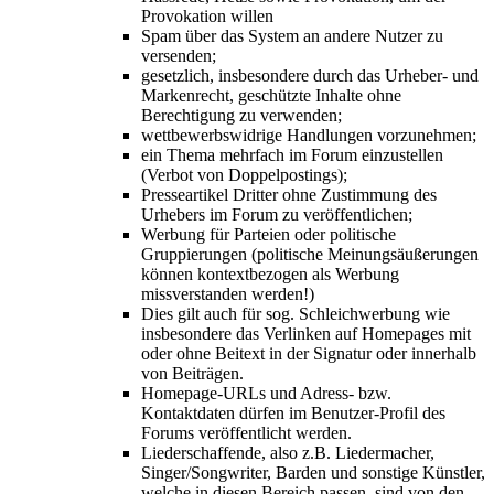
Provokation willen
Spam über das System an andere Nutzer zu
versenden;
gesetzlich, insbesondere durch das Urheber- und
Markenrecht, geschützte Inhalte ohne
Berechtigung zu verwenden;
wettbewerbswidrige Handlungen vorzunehmen;
ein Thema mehrfach im Forum einzustellen
(Verbot von Doppelpostings);
Presseartikel Dritter ohne Zustimmung des
Urhebers im Forum zu veröffentlichen;
Werbung für Parteien oder politische
Gruppierungen (politische Meinungsäußerungen
können kontextbezogen als Werbung
missverstanden werden!)
Dies gilt auch für sog. Schleichwerbung wie
insbesondere das Verlinken auf Homepages mit
oder ohne Beitext in der Signatur oder innerhalb
von Beiträgen.
Homepage-URLs und Adress- bzw.
Kontaktdaten dürfen im Benutzer-Profil des
Forums veröffentlicht werden.
Liederschaffende, also z.B. Liedermacher,
Singer/Songwriter, Barden und sonstige Künstler,
welche in diesen Bereich passen, sind von den