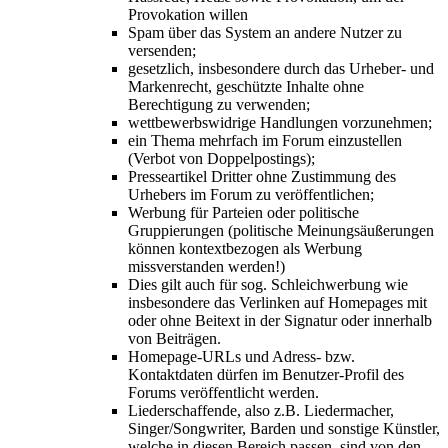
Provokation willen
Spam über das System an andere Nutzer zu
versenden;
gesetzlich, insbesondere durch das Urheber- und
Markenrecht, geschützte Inhalte ohne
Berechtigung zu verwenden;
wettbewerbswidrige Handlungen vorzunehmen;
ein Thema mehrfach im Forum einzustellen
(Verbot von Doppelpostings);
Presseartikel Dritter ohne Zustimmung des
Urhebers im Forum zu veröffentlichen;
Werbung für Parteien oder politische
Gruppierungen (politische Meinungsäußerungen
können kontextbezogen als Werbung
missverstanden werden!)
Dies gilt auch für sog. Schleichwerbung wie
insbesondere das Verlinken auf Homepages mit
oder ohne Beitext in der Signatur oder innerhalb
von Beiträgen.
Homepage-URLs und Adress- bzw.
Kontaktdaten dürfen im Benutzer-Profil des
Forums veröffentlicht werden.
Liederschaffende, also z.B. Liedermacher,
Singer/Songwriter, Barden und sonstige Künstler,
welche in diesen Bereich passen, sind von den