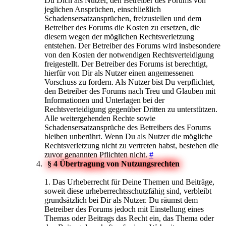
Du Dich als Nutzer, den Betreiber des Forums von
jeglichen Ansprüchen, einschließlich
Schadensersatzansprüchen, freizustellen und dem
Betreiber des Forums die Kosten zu ersetzen, die
diesem wegen der möglichen Rechtsverletzung
entstehen. Der Betreiber des Forums wird insbesondere
von den Kosten der notwendigen Rechtsverteidigung
freigestellt. Der Betreiber des Forums ist berechtigt,
hierfür von Dir als Nutzer einen angemessenen
Vorschuss zu fordern. Als Nutzer bist Du verpflichtet,
den Betreiber des Forums nach Treu und Glauben mit
Informationen und Unterlagen bei der
Rechtsverteidigung gegenüber Dritten zu unterstützen.
Alle weitergehenden Rechte sowie
Schadensersatzansprüche des Betreibers des Forums
bleiben unberührt. Wenn Du als Nutzer die mögliche
Rechtsverletzung nicht zu vertreten habst, bestehen die
zuvor genannten Pflichten nicht.
#
§ 4 Übertragung von Nutzungsrechten
1. Das Urheberrecht für Deine Themen und Beiträge,
soweit diese urheberrechtsschutzfähig sind, verbleibt
grundsätzlich bei Dir als Nutzer. Du räumst dem
Betreiber des Forums jedoch mit Einstellung eines
Themas oder Beitrags das Recht ein, das Thema oder