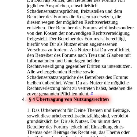
Du Dich als Nutzer, den Betreiber des Forums von
jeglichen Ansprüchen, einschließlich
Schadensersatzansprüchen, freizustellen und dem
Betreiber des Forums die Kosten zu ersetzen, die
diesem wegen der möglichen Rechtsverletzung
entstehen. Der Betreiber des Forums wird insbesondere
von den Kosten der notwendigen Rechtsverteidigung
freigestellt. Der Betreiber des Forums ist berechtigt,
hierfür von Dir als Nutzer einen angemessenen
Vorschuss zu fordern. Als Nutzer bist Du verpflichtet,
den Betreiber des Forums nach Treu und Glauben mit
Informationen und Unterlagen bei der
Rechtsverteidigung gegenüber Dritten zu unterstützen.
Alle weitergehenden Rechte sowie
Schadensersatzansprüche des Betreibers des Forums
bleiben unberührt. Wenn Du als Nutzer die mögliche
Rechtsverletzung nicht zu vertreten habst, bestehen die
zuvor genannten Pflichten nicht.
#
§ 4 Übertragung von Nutzungsrechten
1. Das Urheberrecht für Deine Themen und Beiträge,
soweit diese urheberrechtsschutzfähig sind, verbleibt
grundsätzlich bei Dir als Nutzer. Du räumst dem
Betreiber des Forums jedoch mit Einstellung eines
Themas oder Beitrags das Recht ein, das Thema oder