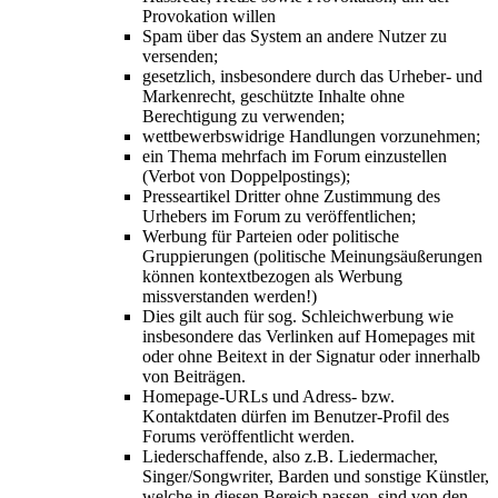
Provokation willen
Spam über das System an andere Nutzer zu
versenden;
gesetzlich, insbesondere durch das Urheber- und
Markenrecht, geschützte Inhalte ohne
Berechtigung zu verwenden;
wettbewerbswidrige Handlungen vorzunehmen;
ein Thema mehrfach im Forum einzustellen
(Verbot von Doppelpostings);
Presseartikel Dritter ohne Zustimmung des
Urhebers im Forum zu veröffentlichen;
Werbung für Parteien oder politische
Gruppierungen (politische Meinungsäußerungen
können kontextbezogen als Werbung
missverstanden werden!)
Dies gilt auch für sog. Schleichwerbung wie
insbesondere das Verlinken auf Homepages mit
oder ohne Beitext in der Signatur oder innerhalb
von Beiträgen.
Homepage-URLs und Adress- bzw.
Kontaktdaten dürfen im Benutzer-Profil des
Forums veröffentlicht werden.
Liederschaffende, also z.B. Liedermacher,
Singer/Songwriter, Barden und sonstige Künstler,
welche in diesen Bereich passen, sind von den