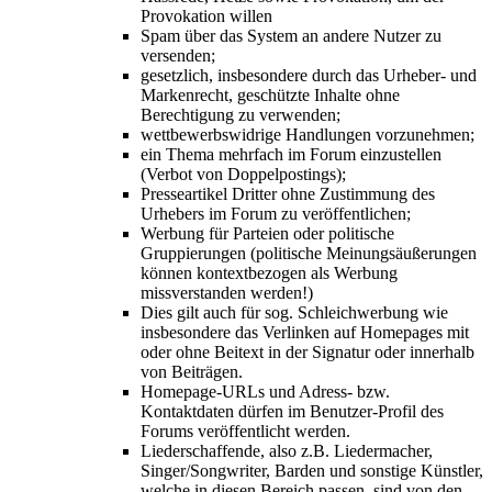
Provokation willen
Spam über das System an andere Nutzer zu
versenden;
gesetzlich, insbesondere durch das Urheber- und
Markenrecht, geschützte Inhalte ohne
Berechtigung zu verwenden;
wettbewerbswidrige Handlungen vorzunehmen;
ein Thema mehrfach im Forum einzustellen
(Verbot von Doppelpostings);
Presseartikel Dritter ohne Zustimmung des
Urhebers im Forum zu veröffentlichen;
Werbung für Parteien oder politische
Gruppierungen (politische Meinungsäußerungen
können kontextbezogen als Werbung
missverstanden werden!)
Dies gilt auch für sog. Schleichwerbung wie
insbesondere das Verlinken auf Homepages mit
oder ohne Beitext in der Signatur oder innerhalb
von Beiträgen.
Homepage-URLs und Adress- bzw.
Kontaktdaten dürfen im Benutzer-Profil des
Forums veröffentlicht werden.
Liederschaffende, also z.B. Liedermacher,
Singer/Songwriter, Barden und sonstige Künstler,
welche in diesen Bereich passen, sind von den