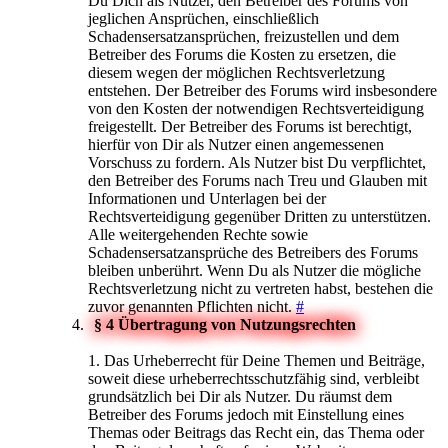
Du Dich als Nutzer, den Betreiber des Forums von
jeglichen Ansprüchen, einschließlich
Schadensersatzansprüchen, freizustellen und dem
Betreiber des Forums die Kosten zu ersetzen, die
diesem wegen der möglichen Rechtsverletzung
entstehen. Der Betreiber des Forums wird insbesondere
von den Kosten der notwendigen Rechtsverteidigung
freigestellt. Der Betreiber des Forums ist berechtigt,
hierfür von Dir als Nutzer einen angemessenen
Vorschuss zu fordern. Als Nutzer bist Du verpflichtet,
den Betreiber des Forums nach Treu und Glauben mit
Informationen und Unterlagen bei der
Rechtsverteidigung gegenüber Dritten zu unterstützen.
Alle weitergehenden Rechte sowie
Schadensersatzansprüche des Betreibers des Forums
bleiben unberührt. Wenn Du als Nutzer die mögliche
Rechtsverletzung nicht zu vertreten habst, bestehen die
zuvor genannten Pflichten nicht.
#
§ 4 Übertragung von Nutzungsrechten
1. Das Urheberrecht für Deine Themen und Beiträge,
soweit diese urheberrechtsschutzfähig sind, verbleibt
grundsätzlich bei Dir als Nutzer. Du räumst dem
Betreiber des Forums jedoch mit Einstellung eines
Themas oder Beitrags das Recht ein, das Thema oder