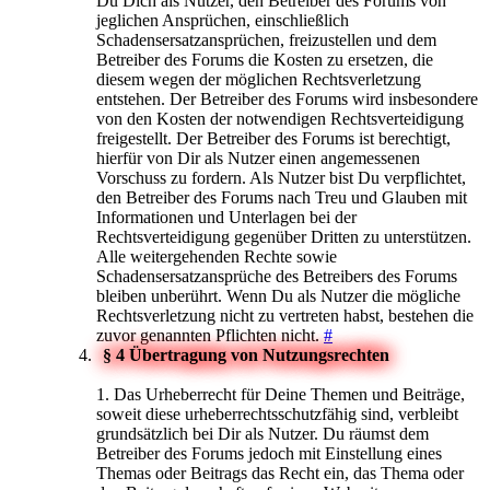
Du Dich als Nutzer, den Betreiber des Forums von
jeglichen Ansprüchen, einschließlich
Schadensersatzansprüchen, freizustellen und dem
Betreiber des Forums die Kosten zu ersetzen, die
diesem wegen der möglichen Rechtsverletzung
entstehen. Der Betreiber des Forums wird insbesondere
von den Kosten der notwendigen Rechtsverteidigung
freigestellt. Der Betreiber des Forums ist berechtigt,
hierfür von Dir als Nutzer einen angemessenen
Vorschuss zu fordern. Als Nutzer bist Du verpflichtet,
den Betreiber des Forums nach Treu und Glauben mit
Informationen und Unterlagen bei der
Rechtsverteidigung gegenüber Dritten zu unterstützen.
Alle weitergehenden Rechte sowie
Schadensersatzansprüche des Betreibers des Forums
bleiben unberührt. Wenn Du als Nutzer die mögliche
Rechtsverletzung nicht zu vertreten habst, bestehen die
zuvor genannten Pflichten nicht.
#
§ 4 Übertragung von Nutzungsrechten
1. Das Urheberrecht für Deine Themen und Beiträge,
soweit diese urheberrechtsschutzfähig sind, verbleibt
grundsätzlich bei Dir als Nutzer. Du räumst dem
Betreiber des Forums jedoch mit Einstellung eines
Themas oder Beitrags das Recht ein, das Thema oder