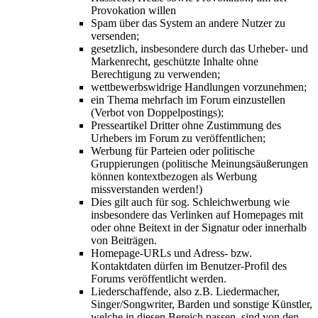
Provokation willen
Spam über das System an andere Nutzer zu
versenden;
gesetzlich, insbesondere durch das Urheber- und
Markenrecht, geschützte Inhalte ohne
Berechtigung zu verwenden;
wettbewerbswidrige Handlungen vorzunehmen;
ein Thema mehrfach im Forum einzustellen
(Verbot von Doppelpostings);
Presseartikel Dritter ohne Zustimmung des
Urhebers im Forum zu veröffentlichen;
Werbung für Parteien oder politische
Gruppierungen (politische Meinungsäußerungen
können kontextbezogen als Werbung
missverstanden werden!)
Dies gilt auch für sog. Schleichwerbung wie
insbesondere das Verlinken auf Homepages mit
oder ohne Beitext in der Signatur oder innerhalb
von Beiträgen.
Homepage-URLs und Adress- bzw.
Kontaktdaten dürfen im Benutzer-Profil des
Forums veröffentlicht werden.
Liederschaffende, also z.B. Liedermacher,
Singer/Songwriter, Barden und sonstige Künstler,
welche in diesen Bereich passen, sind von den