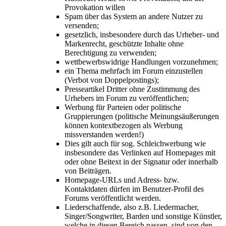
Provokation willen
Spam über das System an andere Nutzer zu
versenden;
gesetzlich, insbesondere durch das Urheber- und
Markenrecht, geschützte Inhalte ohne
Berechtigung zu verwenden;
wettbewerbswidrige Handlungen vorzunehmen;
ein Thema mehrfach im Forum einzustellen
(Verbot von Doppelpostings);
Presseartikel Dritter ohne Zustimmung des
Urhebers im Forum zu veröffentlichen;
Werbung für Parteien oder politische
Gruppierungen (politische Meinungsäußerungen
können kontextbezogen als Werbung
missverstanden werden!)
Dies gilt auch für sog. Schleichwerbung wie
insbesondere das Verlinken auf Homepages mit
oder ohne Beitext in der Signatur oder innerhalb
von Beiträgen.
Homepage-URLs und Adress- bzw.
Kontaktdaten dürfen im Benutzer-Profil des
Forums veröffentlicht werden.
Liederschaffende, also z.B. Liedermacher,
Singer/Songwriter, Barden und sonstige Künstler,
welche in diesen Bereich passen, sind von den