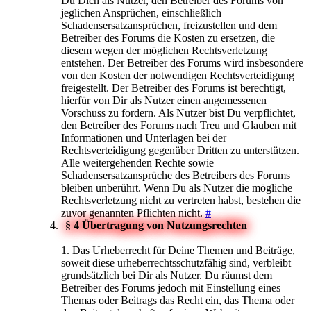
Du Dich als Nutzer, den Betreiber des Forums von
jeglichen Ansprüchen, einschließlich
Schadensersatzansprüchen, freizustellen und dem
Betreiber des Forums die Kosten zu ersetzen, die
diesem wegen der möglichen Rechtsverletzung
entstehen. Der Betreiber des Forums wird insbesondere
von den Kosten der notwendigen Rechtsverteidigung
freigestellt. Der Betreiber des Forums ist berechtigt,
hierfür von Dir als Nutzer einen angemessenen
Vorschuss zu fordern. Als Nutzer bist Du verpflichtet,
den Betreiber des Forums nach Treu und Glauben mit
Informationen und Unterlagen bei der
Rechtsverteidigung gegenüber Dritten zu unterstützen.
Alle weitergehenden Rechte sowie
Schadensersatzansprüche des Betreibers des Forums
bleiben unberührt. Wenn Du als Nutzer die mögliche
Rechtsverletzung nicht zu vertreten habst, bestehen die
zuvor genannten Pflichten nicht.
#
§ 4 Übertragung von Nutzungsrechten
1. Das Urheberrecht für Deine Themen und Beiträge,
soweit diese urheberrechtsschutzfähig sind, verbleibt
grundsätzlich bei Dir als Nutzer. Du räumst dem
Betreiber des Forums jedoch mit Einstellung eines
Themas oder Beitrags das Recht ein, das Thema oder