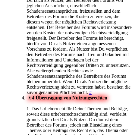
Du Dich als Nutzer, den Betreiber des Forums von
jeglichen Ansprüchen, einschließlich
Schadensersatzansprüchen, freizustellen und dem
Betreiber des Forums die Kosten zu ersetzen, die
diesem wegen der möglichen Rechtsverletzung
entstehen. Der Betreiber des Forums wird insbesondere
von den Kosten der notwendigen Rechtsverteidigung
freigestellt. Der Betreiber des Forums ist berechtigt,
hierfür von Dir als Nutzer einen angemessenen
Vorschuss zu fordern. Als Nutzer bist Du verpflichtet,
den Betreiber des Forums nach Treu und Glauben mit
Informationen und Unterlagen bei der
Rechtsverteidigung gegenüber Dritten zu unterstützen.
Alle weitergehenden Rechte sowie
Schadensersatzansprüche des Betreibers des Forums
bleiben unberührt. Wenn Du als Nutzer die mögliche
Rechtsverletzung nicht zu vertreten habst, bestehen die
zuvor genannten Pflichten nicht.
#
§ 4 Übertragung von Nutzungsrechten
1. Das Urheberrecht für Deine Themen und Beiträge,
soweit diese urheberrechtsschutzfähig sind, verbleibt
grundsätzlich bei Dir als Nutzer. Du räumst dem
Betreiber des Forums jedoch mit Einstellung eines
Themas oder Beitrags das Recht ein, das Thema oder