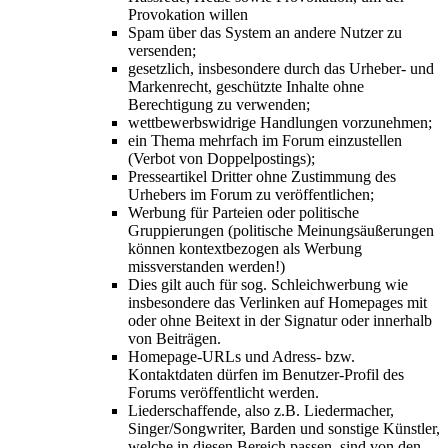
Provokation willen
Spam über das System an andere Nutzer zu
versenden;
gesetzlich, insbesondere durch das Urheber- und
Markenrecht, geschützte Inhalte ohne
Berechtigung zu verwenden;
wettbewerbswidrige Handlungen vorzunehmen;
ein Thema mehrfach im Forum einzustellen
(Verbot von Doppelpostings);
Presseartikel Dritter ohne Zustimmung des
Urhebers im Forum zu veröffentlichen;
Werbung für Parteien oder politische
Gruppierungen (politische Meinungsäußerungen
können kontextbezogen als Werbung
missverstanden werden!)
Dies gilt auch für sog. Schleichwerbung wie
insbesondere das Verlinken auf Homepages mit
oder ohne Beitext in der Signatur oder innerhalb
von Beiträgen.
Homepage-URLs und Adress- bzw.
Kontaktdaten dürfen im Benutzer-Profil des
Forums veröffentlicht werden.
Liederschaffende, also z.B. Liedermacher,
Singer/Songwriter, Barden und sonstige Künstler,
welche in diesen Bereich passen, sind von den