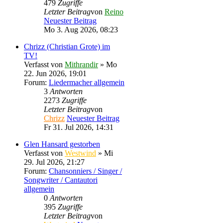
479
Zugriffe
Letzter Beitrag
von
Reino
Neuester Beitrag
Mo 3. Aug 2026, 08:23
Chrizz (Christian Grote) im
TV!
Verfasst von
Mithrandir
» Mo
22. Jun 2026, 19:01
Forum:
Liedermacher allgemein
3
Antworten
2273
Zugriffe
Letzter Beitrag
von
Chrizz
Neuester Beitrag
Fr 31. Jul 2026, 14:31
Glen Hansard gestorben
Verfasst von
Westwind
» Mi
29. Jul 2026, 21:27
Forum:
Chansonniers / Singer /
Songwriter / Cantautori
allgemein
0
Antworten
395
Zugriffe
Letzter Beitrag
von