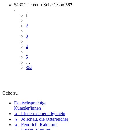
5430 Themen • Seite
1
von
362
•
1
2
3
4
5
…
362
Gehe zu
Deutschsprachige
Künstler/innen
↳ Liedermacher allgemein
↳ Jö schau, die Österreicher
↳ Fendrich, Rainhard