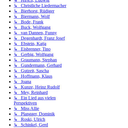
↳ Hirsch, Ludwig
↳ Christliche Liedermacher
↳ Bierhorst, Rüdiger
↳ Biermann, Wolf
↳ Bode, Frank
↳ Buck, Wolfgang
↳ van Dannen, Funny
↳ Degenhardt, Franz Josef
↳ Ebstein, Katja
↳ Eisbrenner, Tino
↳ Gerbig, Wolfgang
↳ Graumann, Stephan
↳ Gundermann, Gerhard
↳ Gutzeit, Sascha
↳ Hoffmann, Klaus
↳ Joana
↳ Kunze, Heinz Rudolf
↳ Mey, Reinhard
↳ Ein Lied aus vielen
Perspektiven
↳ Miss Allie
↳ Plangger, Dominik
↳ Roski, Ulrich
↳ Schinkel, Gerd