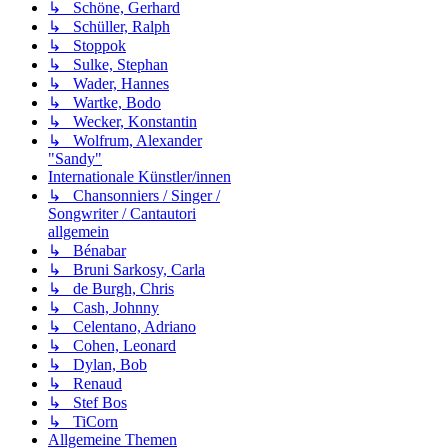
↳ Schöne, Gerhard
↳ Schüller, Ralph
↳ Stoppok
↳ Sulke, Stephan
↳ Wader, Hannes
↳ Wartke, Bodo
↳ Wecker, Konstantin
↳ Wolfrum, Alexander
"Sandy"
Internationale Künstler/innen
↳ Chansonniers / Singer /
Songwriter / Cantautori
allgemein
↳ Bénabar
↳ Bruni Sarkosy, Carla
↳ de Burgh, Chris
↳ Cash, Johnny
↳ Celentano, Adriano
↳ Cohen, Leonard
↳ Dylan, Bob
↳ Renaud
↳ Stef Bos
↳ TiCorn
Allgemeine Themen