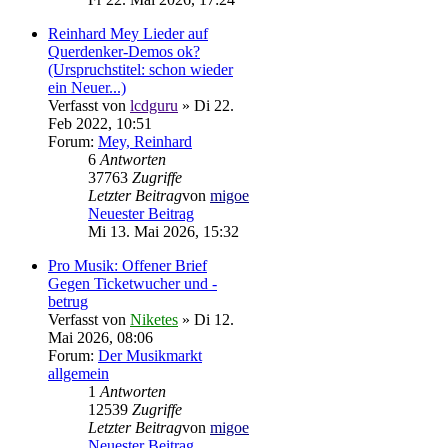
Reinhard Mey Lieder auf
Querdenker-Demos ok?
(Urspruchstitel: schon wieder
ein Neuer...)
Verfasst von
lcdguru
» Di 22.
Feb 2022, 10:51
Forum:
Mey, Reinhard
6
Antworten
37763
Zugriffe
Letzter Beitrag
von
migoe
Neuester Beitrag
Mi 13. Mai 2026, 15:32
Pro Musik: Offener Brief
Gegen Ticketwucher und -
betrug
Verfasst von
Niketes
» Di 12.
Mai 2026, 08:06
Forum:
Der Musikmarkt
allgemein
1
Antworten
12539
Zugriffe
Letzter Beitrag
von
migoe
Neuester Beitrag