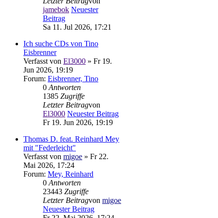
Letzter Beitrag
von
jamebok
Neuester
Beitrag
Sa 11. Jul 2026, 17:21
Ich suche CDs von Tino
Eisbrenner
Verfasst von
El3000
» Fr 19.
Jun 2026, 19:19
Forum:
Eisbrenner, Tino
0
Antworten
1385
Zugriffe
Letzter Beitrag
von
El3000
Neuester Beitrag
Fr 19. Jun 2026, 19:19
Thomas D. feat. Reinhard Mey
mit "Federleicht"
Verfasst von
migoe
» Fr 22.
Mai 2026, 17:24
Forum:
Mey, Reinhard
0
Antworten
23443
Zugriffe
Letzter Beitrag
von
migoe
Neuester Beitrag
Fr 22. Mai 2026, 17:24