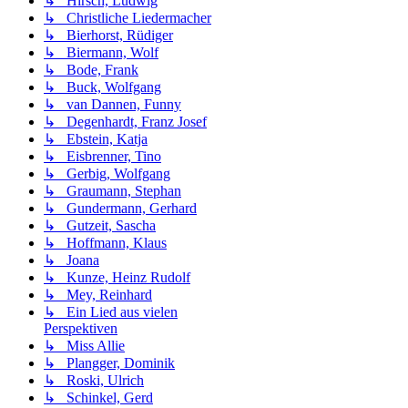
↳ Hirsch, Ludwig
↳ Christliche Liedermacher
↳ Bierhorst, Rüdiger
↳ Biermann, Wolf
↳ Bode, Frank
↳ Buck, Wolfgang
↳ van Dannen, Funny
↳ Degenhardt, Franz Josef
↳ Ebstein, Katja
↳ Eisbrenner, Tino
↳ Gerbig, Wolfgang
↳ Graumann, Stephan
↳ Gundermann, Gerhard
↳ Gutzeit, Sascha
↳ Hoffmann, Klaus
↳ Joana
↳ Kunze, Heinz Rudolf
↳ Mey, Reinhard
↳ Ein Lied aus vielen
Perspektiven
↳ Miss Allie
↳ Plangger, Dominik
↳ Roski, Ulrich
↳ Schinkel, Gerd