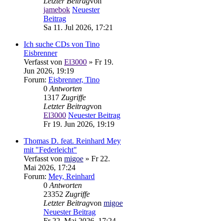
Letzter Beitrag
von
jamebok
Neuester
Beitrag
Sa 11. Jul 2026, 17:21
Ich suche CDs von Tino
Eisbrenner
Verfasst von
El3000
» Fr 19.
Jun 2026, 19:19
Forum:
Eisbrenner, Tino
0
Antworten
1317
Zugriffe
Letzter Beitrag
von
El3000
Neuester Beitrag
Fr 19. Jun 2026, 19:19
Thomas D. feat. Reinhard Mey
mit "Federleicht"
Verfasst von
migoe
» Fr 22.
Mai 2026, 17:24
Forum:
Mey, Reinhard
0
Antworten
23352
Zugriffe
Letzter Beitrag
von
migoe
Neuester Beitrag
Fr 22. Mai 2026, 17:24