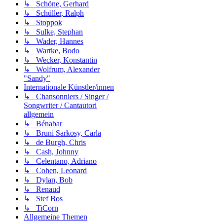
↳ Schöne, Gerhard
↳ Schüller, Ralph
↳ Stoppok
↳ Sulke, Stephan
↳ Wader, Hannes
↳ Wartke, Bodo
↳ Wecker, Konstantin
↳ Wolfrum, Alexander
"Sandy"
Internationale Künstler/innen
↳ Chansonniers / Singer /
Songwriter / Cantautori
allgemein
↳ Bénabar
↳ Bruni Sarkosy, Carla
↳ de Burgh, Chris
↳ Cash, Johnny
↳ Celentano, Adriano
↳ Cohen, Leonard
↳ Dylan, Bob
↳ Renaud
↳ Stef Bos
↳ TiCorn
Allgemeine Themen