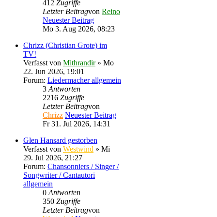
412
Zugriffe
Letzter Beitrag
von
Reino
Neuester Beitrag
Mo 3. Aug 2026, 08:23
Chrizz (Christian Grote) im
TV!
Verfasst von
Mithrandir
» Mo
22. Jun 2026, 19:01
Forum:
Liedermacher allgemein
3
Antworten
2216
Zugriffe
Letzter Beitrag
von
Chrizz
Neuester Beitrag
Fr 31. Jul 2026, 14:31
Glen Hansard gestorben
Verfasst von
Westwind
» Mi
29. Jul 2026, 21:27
Forum:
Chansonniers / Singer /
Songwriter / Cantautori
allgemein
0
Antworten
350
Zugriffe
Letzter Beitrag
von