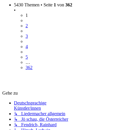
5430 Themen • Seite
1
von
362
•
1
2
3
4
5
…
362
Gehe zu
Deutschsprachige
Künstler/innen
↳ Liedermacher allgemein
↳ Jö schau, die Österreicher
↳ Fendrich, Rainhard