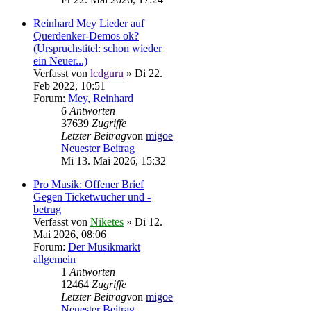
Reinhard Mey Lieder auf
Querdenker-Demos ok?
(Urspruchstitel: schon wieder
ein Neuer...)
Verfasst von
lcdguru
» Di 22.
Feb 2022, 10:51
Forum:
Mey, Reinhard
6
Antworten
37639
Zugriffe
Letzter Beitrag
von
migoe
Neuester Beitrag
Mi 13. Mai 2026, 15:32
Pro Musik: Offener Brief
Gegen Ticketwucher und -
betrug
Verfasst von
Niketes
» Di 12.
Mai 2026, 08:06
Forum:
Der Musikmarkt
allgemein
1
Antworten
12464
Zugriffe
Letzter Beitrag
von
migoe
Neuester Beitrag