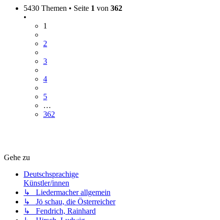
5430 Themen • Seite
1
von
362
•
1
2
3
4
5
…
362
Gehe zu
Deutschsprachige
Künstler/innen
↳ Liedermacher allgemein
↳ Jö schau, die Österreicher
↳ Fendrich, Rainhard