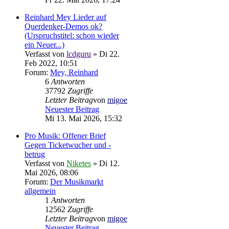
Reinhard Mey Lieder auf
Querdenker-Demos ok?
(Urspruchstitel: schon wieder
ein Neuer...)
Verfasst von
lcdguru
» Di 22.
Feb 2022, 10:51
Forum:
Mey, Reinhard
6
Antworten
37792
Zugriffe
Letzter Beitrag
von
migoe
Neuester Beitrag
Mi 13. Mai 2026, 15:32
Pro Musik: Offener Brief
Gegen Ticketwucher und -
betrug
Verfasst von
Niketes
» Di 12.
Mai 2026, 08:06
Forum:
Der Musikmarkt
allgemein
1
Antworten
12562
Zugriffe
Letzter Beitrag
von
migoe
Neuester Beitrag