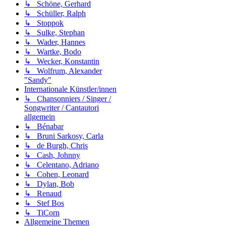
↳ Schöne, Gerhard
↳ Schüller, Ralph
↳ Stoppok
↳ Sulke, Stephan
↳ Wader, Hannes
↳ Wartke, Bodo
↳ Wecker, Konstantin
↳ Wolfrum, Alexander
"Sandy"
Internationale Künstler/innen
↳ Chansonniers / Singer /
Songwriter / Cantautori
allgemein
↳ Bénabar
↳ Bruni Sarkosy, Carla
↳ de Burgh, Chris
↳ Cash, Johnny
↳ Celentano, Adriano
↳ Cohen, Leonard
↳ Dylan, Bob
↳ Renaud
↳ Stef Bos
↳ TiCorn
Allgemeine Themen