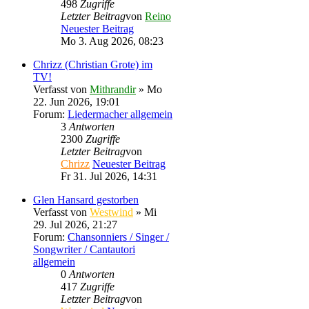
498
Zugriffe
Letzter Beitrag
von
Reino
Neuester Beitrag
Mo 3. Aug 2026, 08:23
Chrizz (Christian Grote) im
TV!
Verfasst von
Mithrandir
» Mo
22. Jun 2026, 19:01
Forum:
Liedermacher allgemein
3
Antworten
2300
Zugriffe
Letzter Beitrag
von
Chrizz
Neuester Beitrag
Fr 31. Jul 2026, 14:31
Glen Hansard gestorben
Verfasst von
Westwind
» Mi
29. Jul 2026, 21:27
Forum:
Chansonniers / Singer /
Songwriter / Cantautori
allgemein
0
Antworten
417
Zugriffe
Letzter Beitrag
von