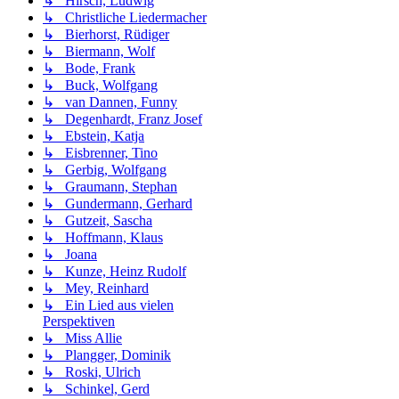
↳ Hirsch, Ludwig
↳ Christliche Liedermacher
↳ Bierhorst, Rüdiger
↳ Biermann, Wolf
↳ Bode, Frank
↳ Buck, Wolfgang
↳ van Dannen, Funny
↳ Degenhardt, Franz Josef
↳ Ebstein, Katja
↳ Eisbrenner, Tino
↳ Gerbig, Wolfgang
↳ Graumann, Stephan
↳ Gundermann, Gerhard
↳ Gutzeit, Sascha
↳ Hoffmann, Klaus
↳ Joana
↳ Kunze, Heinz Rudolf
↳ Mey, Reinhard
↳ Ein Lied aus vielen
Perspektiven
↳ Miss Allie
↳ Plangger, Dominik
↳ Roski, Ulrich
↳ Schinkel, Gerd