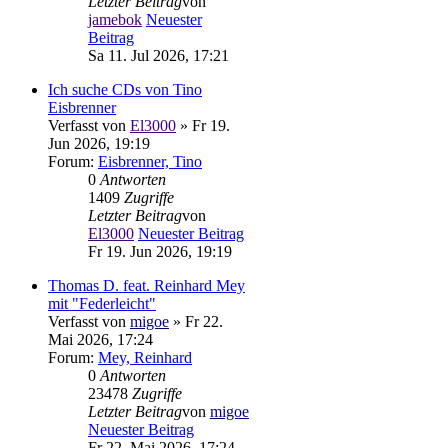
Letzter Beitrag
von
jamebok
Neuester
Beitrag
Sa 11. Jul 2026, 17:21
Ich suche CDs von Tino
Eisbrenner
Verfasst von
El3000
» Fr 19.
Jun 2026, 19:19
Forum:
Eisbrenner, Tino
0
Antworten
1409
Zugriffe
Letzter Beitrag
von
El3000
Neuester Beitrag
Fr 19. Jun 2026, 19:19
Thomas D. feat. Reinhard Mey
mit "Federleicht"
Verfasst von
migoe
» Fr 22.
Mai 2026, 17:24
Forum:
Mey, Reinhard
0
Antworten
23478
Zugriffe
Letzter Beitrag
von
migoe
Neuester Beitrag
Fr 22. Mai 2026, 17:24