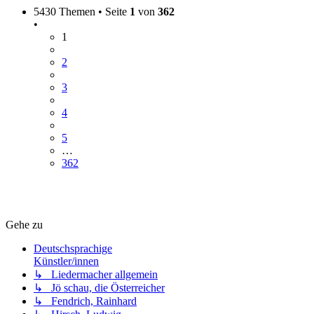
5430 Themen • Seite
1
von
362
•
1
2
3
4
5
…
362
Gehe zu
Deutschsprachige
Künstler/innen
↳ Liedermacher allgemein
↳ Jö schau, die Österreicher
↳ Fendrich, Rainhard