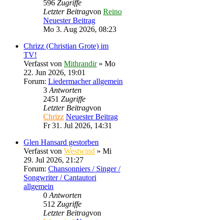
596
Zugriffe
Letzter Beitrag
von
Reino
Neuester Beitrag
Mo 3. Aug 2026, 08:23
Chrizz (Christian Grote) im
TV!
Verfasst von
Mithrandir
» Mo
22. Jun 2026, 19:01
Forum:
Liedermacher allgemein
3
Antworten
2451
Zugriffe
Letzter Beitrag
von
Chrizz
Neuester Beitrag
Fr 31. Jul 2026, 14:31
Glen Hansard gestorben
Verfasst von
Westwind
» Mi
29. Jul 2026, 21:27
Forum:
Chansonniers / Singer /
Songwriter / Cantautori
allgemein
0
Antworten
512
Zugriffe
Letzter Beitrag
von