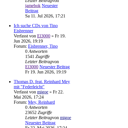
Letzter Beitrag
von
jamebok
Neuester
Beitrag
Sa 11. Jul 2026, 17:21
Ich suche CDs von Tino
Eisbrenner
Verfasst von
El3000
» Fr 19.
Jun 2026, 19:19
Forum:
Eisbrenner, Tino
0
Antworten
1541
Zugriffe
Letzter Beitrag
von
El3000
Neuester Beitrag
Fr 19. Jun 2026, 19:19
Thomas D. feat. Reinhard Mey
mit "Federleicht"
Verfasst von
migoe
» Fr 22.
Mai 2026, 17:24
Forum:
Mey, Reinhard
0
Antworten
23652
Zugriffe
Letzter Beitrag
von
migoe
Neuester Beitrag
Fr 22. Mai 2026, 17:24