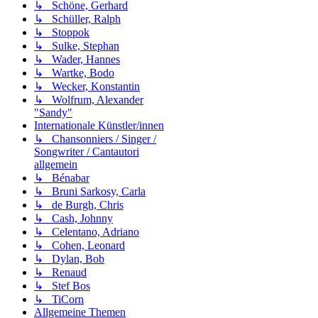
↳ Schöne, Gerhard
↳ Schüller, Ralph
↳ Stoppok
↳ Sulke, Stephan
↳ Wader, Hannes
↳ Wartke, Bodo
↳ Wecker, Konstantin
↳ Wolfrum, Alexander
"Sandy"
Internationale Künstler/innen
↳ Chansonniers / Singer /
Songwriter / Cantautori
allgemein
↳ Bénabar
↳ Bruni Sarkosy, Carla
↳ de Burgh, Chris
↳ Cash, Johnny
↳ Celentano, Adriano
↳ Cohen, Leonard
↳ Dylan, Bob
↳ Renaud
↳ Stef Bos
↳ TiCorn
Allgemeine Themen