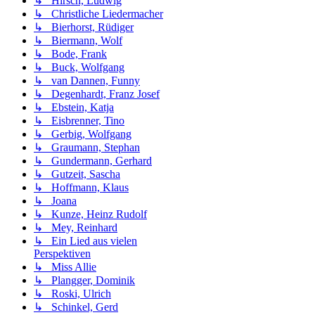
↳ Hirsch, Ludwig
↳ Christliche Liedermacher
↳ Bierhorst, Rüdiger
↳ Biermann, Wolf
↳ Bode, Frank
↳ Buck, Wolfgang
↳ van Dannen, Funny
↳ Degenhardt, Franz Josef
↳ Ebstein, Katja
↳ Eisbrenner, Tino
↳ Gerbig, Wolfgang
↳ Graumann, Stephan
↳ Gundermann, Gerhard
↳ Gutzeit, Sascha
↳ Hoffmann, Klaus
↳ Joana
↳ Kunze, Heinz Rudolf
↳ Mey, Reinhard
↳ Ein Lied aus vielen
Perspektiven
↳ Miss Allie
↳ Plangger, Dominik
↳ Roski, Ulrich
↳ Schinkel, Gerd