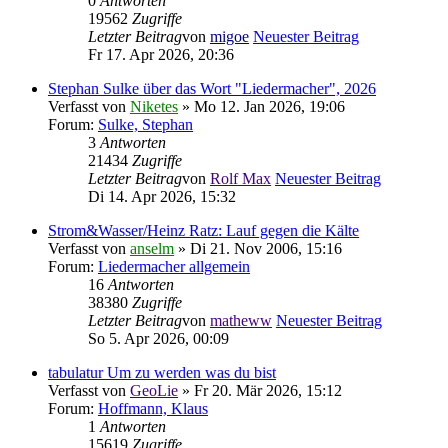
0
Antworten
19562
Zugriffe
Letzter Beitrag
von
migoe
Neuester Beitrag
Fr 17. Apr 2026, 20:36
Stephan Sulke über das Wort "Liedermacher", 2026
Verfasst von
Niketes
» Mo 12. Jan 2026, 19:06
Forum:
Sulke, Stephan
3
Antworten
21434
Zugriffe
Letzter Beitrag
von
Rolf Max
Neuester Beitrag
Di 14. Apr 2026, 15:32
Strom&Wasser/Heinz Ratz: Lauf gegen die Kälte
Verfasst von
anselm
» Di 21. Nov 2006, 15:16
Forum:
Liedermacher allgemein
16
Antworten
38380
Zugriffe
Letzter Beitrag
von
matheww
Neuester Beitrag
So 5. Apr 2026, 00:09
tabulatur Um zu werden was du bist
Verfasst von
GeoLie
» Fr 20. Mär 2026, 15:12
Forum:
Hoffmann, Klaus
1
Antworten
15619
Zugriffe