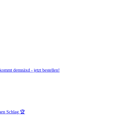
mmt demnäxd - jetzt bestellen!
nen Schlag 🏆