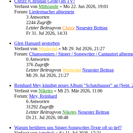
Chrizz (Christian Grote) im TV!
Verfasst von
Mithrandir
» Mo 22. Jun 2026, 19:01
Forum:
Liedermacher allgemein
3
Antworten
2244
Zugriffe
Letzter Beitrag
von
Chrizz
Neuester Beitrag
Fr 31. Jul 2026, 14:31
Glen Hansard gestorben
Verfasst von
Westwind
» Mi 29. Jul 2026, 21:27
Forum:
Chansonniers / Singer / Songwriter / Cantautori allgem
0
Antworten
376
Zugriffe
Letzter Beitrag
von
Westwind
Neuester Beitrag
Mi 29. Jul 2026, 21:27
Reinhard Mey kündigt neues Album "Schatzhauser" an [Sept. 
Verfasst von
Niketes
» Mi 25. Mär 2026, 11:06
Forum:
Mey, Reinhard
6
Antworten
31292
Zugriffe
Letzter Beitrag
von
Niketes
Neuester Beitrag
Di 21. Jul 2026, 08:48
Warum berühren uns Singer-Songwriter-Texte oft so tief?
Verfasst von
jamebok
» Sa 11. Jul 2026, 17:21