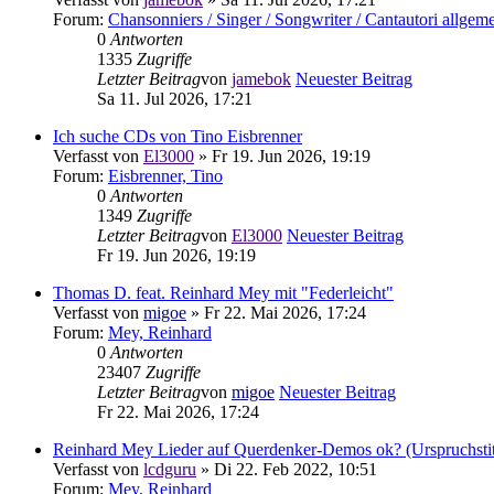
Forum:
Chansonniers / Singer / Songwriter / Cantautori allgem
0
Antworten
1335
Zugriffe
Letzter Beitrag
von
jamebok
Neuester Beitrag
Sa 11. Jul 2026, 17:21
Ich suche CDs von Tino Eisbrenner
Verfasst von
El3000
» Fr 19. Jun 2026, 19:19
Forum:
Eisbrenner, Tino
0
Antworten
1349
Zugriffe
Letzter Beitrag
von
El3000
Neuester Beitrag
Fr 19. Jun 2026, 19:19
Thomas D. feat. Reinhard Mey mit "Federleicht"
Verfasst von
migoe
» Fr 22. Mai 2026, 17:24
Forum:
Mey, Reinhard
0
Antworten
23407
Zugriffe
Letzter Beitrag
von
migoe
Neuester Beitrag
Fr 22. Mai 2026, 17:24
Reinhard Mey Lieder auf Querdenker-Demos ok? (Urspruchstite
Verfasst von
lcdguru
» Di 22. Feb 2022, 10:51
Forum:
Mey, Reinhard