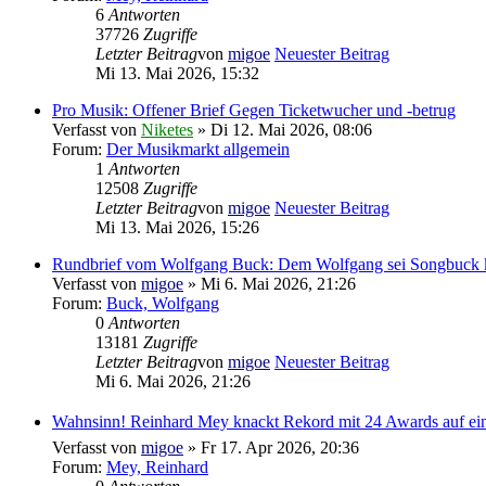
6
Antworten
37726
Zugriffe
Letzter Beitrag
von
migoe
Neuester Beitrag
Mi 13. Mai 2026, 15:32
Pro Musik: Offener Brief Gegen Ticketwucher und -betrug
Verfasst von
Niketes
» Di 12. Mai 2026, 08:06
Forum:
Der Musikmarkt allgemein
1
Antworten
12508
Zugriffe
Letzter Beitrag
von
migoe
Neuester Beitrag
Mi 13. Mai 2026, 15:26
Rundbrief vom Wolfgang Buck: Dem Wolfgang sei Songbuck ko
Verfasst von
migoe
» Mi 6. Mai 2026, 21:26
Forum:
Buck, Wolfgang
0
Antworten
13181
Zugriffe
Letzter Beitrag
von
migoe
Neuester Beitrag
Mi 6. Mai 2026, 21:26
Wahnsinn! Reinhard Mey knackt Rekord mit 24 Awards auf ei
Verfasst von
migoe
» Fr 17. Apr 2026, 20:36
Forum:
Mey, Reinhard