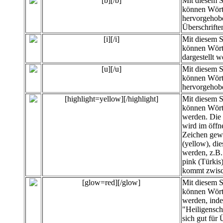
[b][/b]
Mit diesem 
können Wört
hervorgehobe
Überschrifte
[i][/i]
Mit diesem 
können Wört
dargestellt w
[u][/u]
Mit diesem 
können Wört
hervorgehob
[highlight=yellow][/highlight]
Mit diesem 
können
Wört
werden. Die 
wird im öffn
Zeichen gewä
(yellow), di
werden, z.B. 
pink (Türkis
kommt zwisc
[glow=red][/glow]
Mit diesem 
können Wört
werden, inde
"Heiligensc
sich gut für 