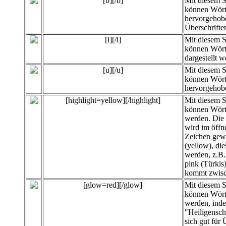
[b][/b]
Mit diesem 
können Wört
hervorgehobe
Überschrifte
[i][/i]
Mit diesem 
können Wört
dargestellt w
[u][/u]
Mit diesem 
können Wört
hervorgehob
[highlight=yellow][/highlight]
Mit diesem 
können
Wört
werden. Die 
wird im öffn
Zeichen gewä
(yellow), di
werden, z.B. 
pink (Türkis
kommt zwisc
[glow=red][/glow]
Mit diesem 
können Wört
werden, inde
"Heiligensc
sich gut für 